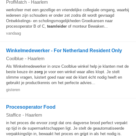
ProfMatch
-
Haarlem
werksfeer met een gezellige en vriendelijke collegiale omgang, waarbij
iedereen zijn schouders er onder zet zodra dit wordt gevraagd
Ontwikkelings- en scholingsmogelijkheden Groeikansen naar
procesoperator B of C,
teamleider
of monteur Bewaken...
vandaag
Winkelmedewerker - For Netherland Resident Only
Coolblue
-
Haarlem
Als Winkelmedewerker in onze Coolblue winkel help je klanten met de
beste keuze én
zorg
je voor een winkel waar alles klopt. Je stelt
slimme vragen, luistert goed naar wat de klant écht nodig heeft en
gebruikt je productkennis om het perfecte advies...
gisteren
Procesoperator Food
Staffice
-
Haarlem
in het proces die ervoor zorgt dat ons dagverse brood perfect verpakt
op tijd in de supermarktschappen ligt. Je stelt de geautomatiseerde
verpakkingslijn in, bewaakt het proces en grijpt in als het nodig is.