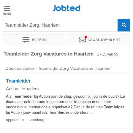
Jobted
Jobted
Vacatures
Teamleider Zorg, Haarlem
Filters
Vacature-alert
Salarissen
Sorteer op
Exacte locatie
Bedrijf
Uitzendbureau
Soo
Teamleider Zorg Vacatures in Haarlem
1 - 15 van 55
Zoekresultaten - Teamleider Zorg Vacatures in Haarlem
Teamleider
Action
-
Haarlem
Als
Teamleider
bij Action aan de slag, gewoon bij jou in de buurt? En
daarnaast ook de kans krijgen om door te groeien in een zeer
succesvolle internationale organisatie? Dan is de rol van
Teamleider
bij Action jouw baan! Als
Teamleider
ondersteun...
appcast.io
-
vandaag