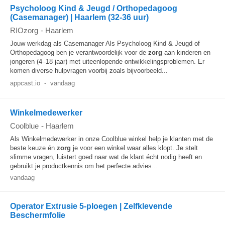
Psycholoog Kind & Jeugd / Orthopedagoog
(Casemanager) | Haarlem (32-36 uur)
RIOzorg
-
Haarlem
Jouw werkdag als Casemanager Als Psycholoog Kind & Jeugd of
Orthopedagoog ben je verantwoordelijk voor de
zorg
aan kinderen en
jongeren (4–18 jaar) met uiteenlopende ontwikkelingsproblemen. Er
komen diverse hulpvragen voorbij zoals bijvoorbeeld...
appcast.io
-
vandaag
Winkelmedewerker
Coolblue
-
Haarlem
Als Winkelmedewerker in onze Coolblue winkel help je klanten met de
beste keuze én
zorg
je voor een winkel waar alles klopt. Je stelt
slimme vragen, luistert goed naar wat de klant écht nodig heeft en
gebruikt je productkennis om het perfecte advies...
vandaag
Operator Extrusie 5-ploegen | Zelfklevende
Beschermfolie