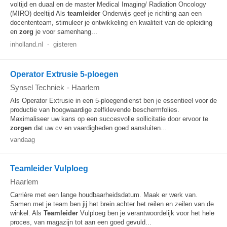
voltijd en duaal en de master Medical Imaging/ Radiation Oncology
(MIRO) deeltijd Als
teamleider
Onderwijs geef je richting aan een
docententeam, stimuleer je ontwikkeling en kwaliteit van de opleiding
en
zorg
je voor samenhang...
inholland.nl
-
gisteren
Operator Extrusie 5-ploegen
Synsel Techniek
-
Haarlem
Als Operator Extrusie in een 5-ploegendienst ben je essentieel voor de
productie van hoogwaardige zelfklevende beschermfolies.
Maximaliseer uw kans op een succesvolle sollicitatie door ervoor te
zorgen
dat uw cv en vaardigheden goed aansluiten...
vandaag
Teamleider Vulploeg
Haarlem
Carrière met een lange houdbaarheidsdatum. Maak er werk van.
Samen met je team ben jij het brein achter het reilen en zeilen van de
winkel. Als
Teamleider
Vulploeg ben je verantwoordelijk voor het hele
proces, van magazijn tot aan een goed gevuld...