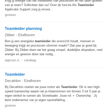
Krijg jij energie van het verbeteren van processen én het laten groeien
van je team? Solliciteer dan nu! Over de functie Als
Teamleider
Applicatie Support zorg jij ervoor...
gisteren
Teamleider planning
Zibber
-
Eindhoven
Ben jij een energieke
teamleider
die overzicht houdt, mensen in
beweging krijgt en processen slimmer maakt? Dan pas je goed bij
Zibber. Bij Zibber doen we het graag simpel: duidelijke afspraken, veel
energie en gewoon doen wat nodig...
appcast.io
-
vandaag
Teamleider
Decathlon
-
Eindhoven
Bij Decathlon starten we jouw motor als
Teamleider
. Dit is een high-
speed traineeship waarin we je klaarstomen om binnen 3 tot 5 jaar je
eigen winkel te runnen als Storeleader. Jouw rol • Ownership : Jij
bent ondernemer van je eigen sportafdeling...
gisteren