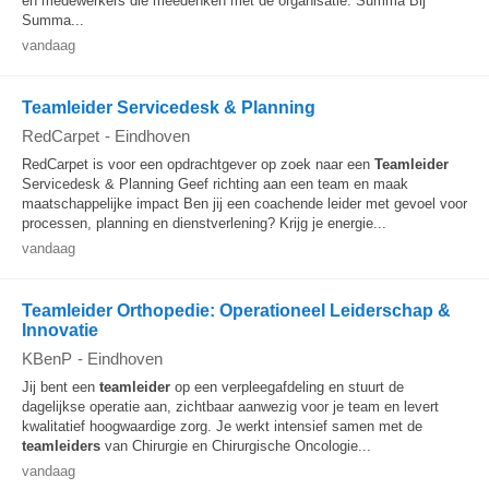
en medewerkers die meedenken met de organisatie. Summa Bij
Summa...
vandaag
Teamleider Servicedesk & Planning
RedCarpet
-
Eindhoven
RedCarpet is voor een opdrachtgever op zoek naar een
Teamleider
Servicedesk & Planning Geef richting aan een team en maak
maatschappelijke impact Ben jij een coachende leider met gevoel voor
processen, planning en dienstverlening? Krijg je energie...
vandaag
Teamleider Orthopedie: Operationeel Leiderschap &
Innovatie
KBenP
-
Eindhoven
Jij bent een
teamleider
op een verpleegafdeling en stuurt de
dagelijkse operatie aan, zichtbaar aanwezig voor je team en levert
kwalitatief hoogwaardige zorg. Je werkt intensief samen met de
teamleiders
van Chirurgie en Chirurgische Oncologie...
vandaag