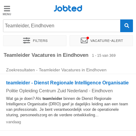
Jobted
Jobted
Vacatures
Teamleider, Eindhoven
Filters
Vacature-alert
Salarissen
Sorteer op
Exacte locatie
Bedrijf
Uitzendbureau
Soo
Teamleider Vacatures in Eindhoven
1 - 15 van 369
Zoekresultaten - Teamleider Vacatures in Eindhoven
teamleider - Dienst Regionale Intelligence Organisatie
Politie Opleiding Centrum Zuid Nederland
-
Eindhoven
Wat ga je doen? Als
teamleider
binnen de Dienst Regionale
Intelligence Organisatie (DRIO) geef je dagelijks leiding aan een team
van professionals. Je bent verantwoordelijk voor de operationele
sturing, personeelszorg en de verdere ontwikkeling...
vandaag