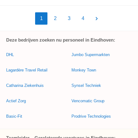
1
2
3
4
Deze bedrijven zoeken nu personeel in Eindhoven:
DHL
Jumbo Supermarkten
Lagardère Travel Retail
Monkey Town
Catharina Ziekenhuis
Synsel Techniek
Actief Zorg
Vencomatic Group
Basic-Fit
Prodrive Technologies
Teamleider – Gerelateerde vacatures in Eindhoven: