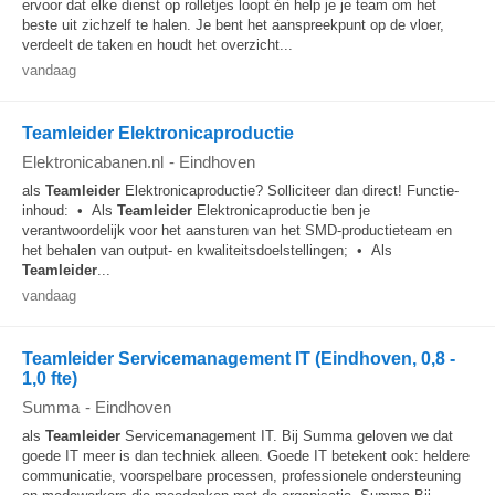
ervoor dat elke dienst op rolletjes loopt én help je je team om het
beste uit zichzelf te halen. Je bent het aanspreekpunt op de vloer,
verdeelt de taken en houdt het overzicht...
vandaag
Teamleider Elektronicaproductie
Elektronicabanen.nl
-
Eindhoven
als
Teamleider
Elektronicaproductie? Solliciteer dan direct! Functie-
inhoud: • Als
Teamleider
Elektronicaproductie ben je
verantwoordelijk voor het aansturen van het SMD-productieteam en
het behalen van output- en kwaliteitsdoelstellingen; • Als
Teamleider
...
vandaag
Teamleider Servicemanagement IT (Eindhoven, 0,8 -
1,0 fte)
Summa
-
Eindhoven
als
Teamleider
Servicemanagement IT. Bij Summa geloven we dat
goede IT meer is dan techniek alleen. Goede IT betekent ook: heldere
communicatie, voorspelbare processen, professionele ondersteuning