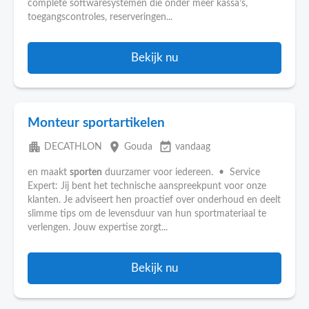
complete softwaresystemen die onder meer kassa’s,
toegangscontroles, reserveringen...
Bekijk nu
Monteur sportartikelen
apartment
place
event_available
DECATHLON
Gouda
vandaag
en maakt
sporten
duurzamer voor iedereen. • Service
Expert: Jij bent het technische aanspreekpunt voor onze
klanten. Je adviseert hen proactief over onderhoud en deelt
slimme tips om de levensduur van hun sportmateriaal te
verlengen. Jouw expertise zorgt...
Bekijk nu