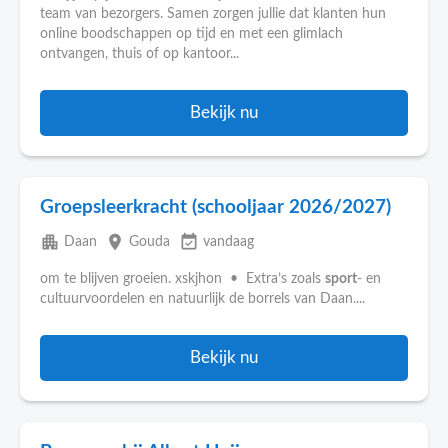
team van bezorgers. Samen zorgen jullie dat klanten hun
online boodschappen op tijd en met een glimlach
ontvangen, thuis of op kantoor...
Bekijk nu
Groepsleerkracht (schooljaar 2026/2027)
apartment
place
event_available
Daan
Gouda
vandaag
om te blijven groeien. xskjhon • Extra’s zoals
sport
- en
cultuurvoordelen en natuurlijk de borrels van Daan....
Bekijk nu