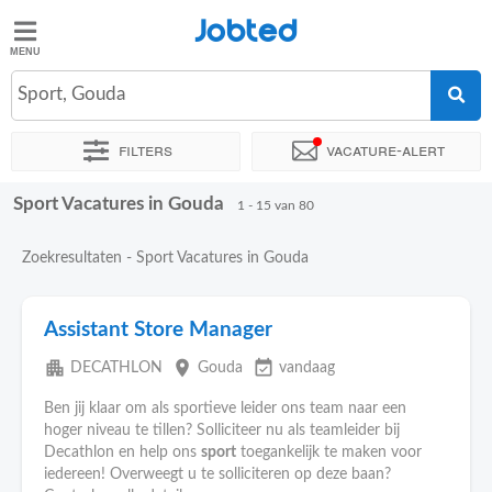
Jobted
Jobted
Vacatures
Sport, Gouda
Filters
Vacature-alert
Salarissen
Sport Vacatures in Gouda
Sorteer op
Exacte locatie
Bedrijf
Uitzendbureau
Soo
1 - 15 van 80
Zoekresultaten - Sport Vacatures in Gouda
Assistant Store Manager
apartment
place
event_available
DECATHLON
Gouda
vandaag
Ben jij klaar om als sportieve leider ons team naar een
hoger niveau te tillen? Solliciteer nu als teamleider bij
Decathlon en help ons
sport
toegankelijk te maken voor
iedereen! Overweegt u te solliciteren op deze baan?