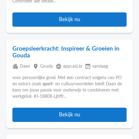
Controleer alle details...
Bekijk nu
Groepsleerkracht: Inspireer & Groeien in
Gouda
apartment
place
language
event_available
Daan
Gouda
appcast.io
vandaag
voor persoonlijke groei. Met een contract volgens cao PO
en extra's zoals
sport
- en cultuurvoordelen biedt Daan de
kans om jouw passie voor onderwijs te combineren met
werkgeluk. #J-18808-Ljbffr...
Bekijk nu