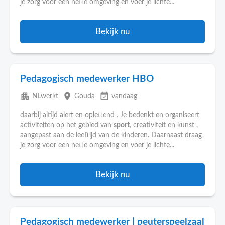
je zorg voor een nette omgeving en voer je lichte...
Bekijk nu
Pedagogisch medewerker HBO
apartment
place
event_available
NLwerkt
Gouda
vandaag
daarbij altijd alert en oplettend . Je bedenkt en organiseert
activiteiten op het gebied van
sport
, creativiteit en kunst ,
aangepast aan de leeftijd van de kinderen. Daarnaast draag
je zorg voor een nette omgeving en voer je lichte...
Bekijk nu
Pedagogisch medewerker | peuterspeelzaal