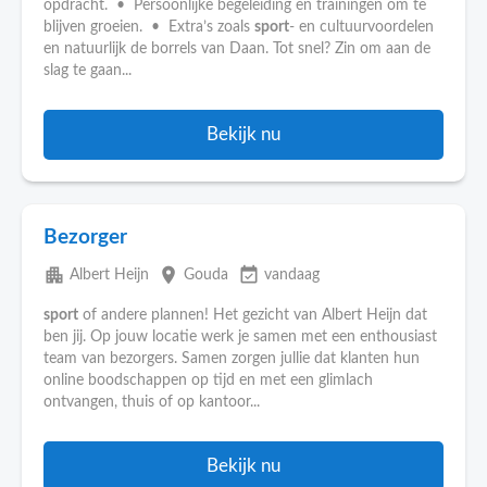
opdracht. • Persoonlijke begeleiding en trainingen om te
blijven groeien. • Extra’s zoals
sport
- en cultuurvoordelen
en natuurlijk de borrels van Daan. Tot snel? Zin om aan de
slag te gaan...
Bekijk nu
Bezorger
apartment
place
event_available
Albert Heijn
Gouda
vandaag
sport
of andere plannen! Het gezicht van Albert Heijn dat
ben jij. Op jouw locatie werk je samen met een enthousiast
team van bezorgers. Samen zorgen jullie dat klanten hun
online boodschappen op tijd en met een glimlach
ontvangen, thuis of op kantoor...
Bekijk nu