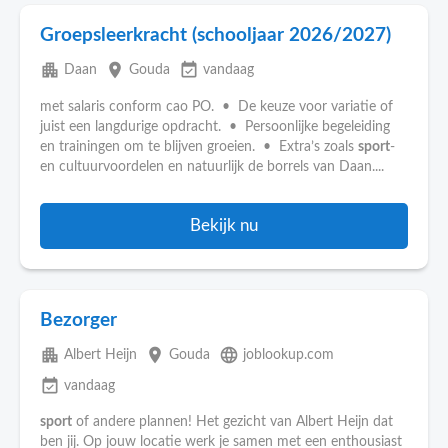
Groepsleerkracht (schooljaar 2026/2027)
apartment
place
event_available
Daan
Gouda
vandaag
met salaris conform cao PO. • De keuze voor variatie of
juist een langdurige opdracht. • Persoonlijke begeleiding
en trainingen om te blijven groeien. • Extra’s zoals
sport
-
en cultuurvoordelen en natuurlijk de borrels van Daan....
Bekijk nu
Bezorger
apartment
place
language
Albert Heijn
Gouda
joblookup.com
event_available
vandaag
sport
of andere plannen! Het gezicht van Albert Heijn dat
ben jij. Op jouw locatie werk je samen met een enthousiast