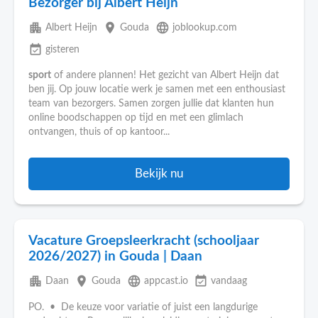
Bezorger bij Albert Heijn
apartment
place
language
Albert Heijn
Gouda
joblookup.com
event_available
gisteren
sport
of andere plannen! Het gezicht van Albert Heijn dat
ben jij. Op jouw locatie werk je samen met een enthousiast
team van bezorgers. Samen zorgen jullie dat klanten hun
online boodschappen op tijd en met een glimlach
ontvangen, thuis of op kantoor...
Bekijk nu
Vacature Groepsleerkracht (schooljaar
2026/2027) in Gouda | Daan
apartment
place
language
event_available
Daan
Gouda
appcast.io
vandaag
PO. • De keuze voor variatie of juist een langdurige