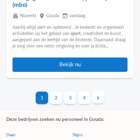
(mbo)
apartment
place
event_available
NLwerkt
Gouda
vandaag
daarbij altijd alert en oplettend . Je bedenkt en organiseert
activiteiten op het gebied van
sport
, creativiteit en kunst ,
aangepast aan de leeftijd van de kinderen. Daarnaast draag
je zorg voor een nette omgeving en voer je lichte...
Bekijk nu
1
2
3
4
Deze bedrijven zoeken nu personeel in Gouda:
Daan
Sligro