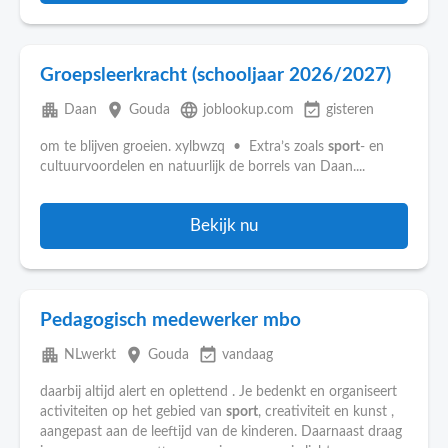
Groepsleerkracht (schooljaar 2026/2027)
apartment
place
language
event_available
Daan
Gouda
joblookup.com
gisteren
om te blijven groeien. xylbwzq • Extra’s zoals
sport
- en
cultuurvoordelen en natuurlijk de borrels van Daan....
Bekijk nu
Pedagogisch medewerker mbo
apartment
place
event_available
NLwerkt
Gouda
vandaag
daarbij altijd alert en oplettend . Je bedenkt en organiseert
activiteiten op het gebied van
sport
, creativiteit en kunst ,
aangepast aan de leeftijd van de kinderen. Daarnaast draag