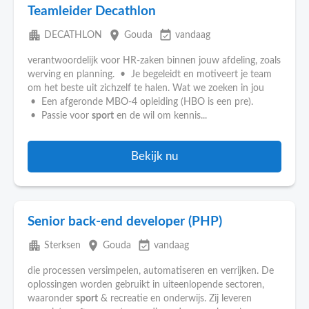
Teamleider Decathlon
apartment
place
event_available
DECATHLON
Gouda
vandaag
verantwoordelijk voor HR-zaken binnen jouw afdeling, zoals
werving en planning. • Je begeleidt en motiveert je team
om het beste uit zichzelf te halen. Wat we zoeken in jou
• Een afgeronde MBO-4 opleiding (HBO is een pre).
• Passie voor
sport
en de wil om kennis...
Bekijk nu
Senior back-end developer (PHP)
apartment
place
event_available
Sterksen
Gouda
vandaag
die processen versimpelen, automatiseren en verrijken. De
oplossingen worden gebruikt in uiteenlopende sectoren,
waaronder
sport
& recreatie en onderwijs. Zij leveren