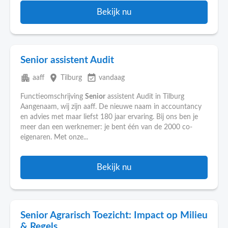
Bekijk nu
Senior assistent Audit
apartment
place
event_available
aaff
Tilburg
vandaag
Functieomschrijving
Senior
assistent Audit in Tilburg
Aangenaam, wij zijn aaff. De nieuwe naam in accountancy
en advies met maar liefst 180 jaar ervaring. Bij ons ben je
meer dan een werknemer: je bent één van de 2000 co-
eigenaren. Met onze...
Bekijk nu
Senior Agrarisch Toezicht: Impact op Milieu
& Regels