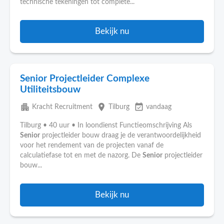
technische tekeningen tot complete...
Bekijk nu
Senior Projectleider Complexe
Utiliteitsbouw
apartment
place
event_available
Kracht Recruitment
Tilburg
vandaag
Tilburg • 40 uur • In loondienst Functieomschrijving Als
Senior
projectleider bouw draag je de verantwoordelijkheid
voor het rendement van de projecten vanaf de
calculatiefase tot en met de nazorg. De
Senior
projectleider
bouw...
Bekijk nu