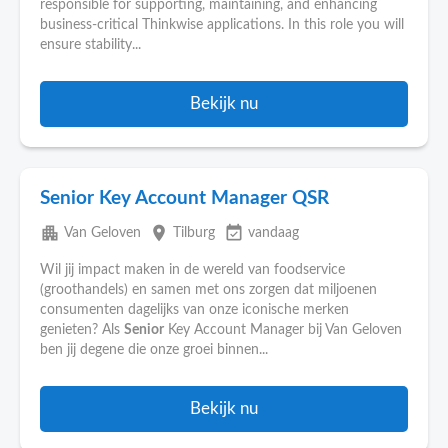
responsible for supporting, maintaining, and enhancing
business-critical Thinkwise applications. In this role you will
ensure stability...
Bekijk nu
Senior Key Account Manager QSR
apartment
place
event_available
Van Geloven
Tilburg
vandaag
Wil jij impact maken in de wereld van foodservice
(groothandels) en samen met ons zorgen dat miljoenen
consumenten dagelijks van onze iconische merken
genieten? Als
Senior
Key Account Manager bij Van Geloven
ben jij degene die onze groei binnen...
Bekijk nu