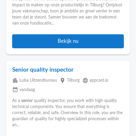
impact te maken op onze productielijn in Tilburg? Ontplooi
jouw vakmanschap, toon je ambitie en groei verder in een
team dat je steunt. Samen bouwen we aan de toekomst
van onze foodlocatie...
Bekijk nu
Senior quality inspector
apartment
place
language
Luba Uitzendbureau
Tilburg
appcast.io
event_available
vandaag
As a
senior
quality inspector, you work with high-quality
technical components. You ensure that everything is
correct, reliable, and safe. Overview In this role, you are the
guardian of quality for highly specialized processes within
an...