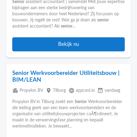
Senior
assistent accountant | samenstel Met jouw expertise
bijdragen aan een sterke bedrijfsvoering van
bouwondernemers door heel Nederland? Zij focussen op
bouwen. Jij regelt de rest! Wat ga je doen als
senior
assistent accountant? Als
senior
...
Bekijk nu
Senior Werkvoorbereider Utiliteitsbouw |
BIM/LEAN
apartment
place
language
event_available
Propylon BV
Tilburg
appcast.io
vandaag
Propylon BV in Tilburg zoekt een
Senior
Werkvoorbereider
die leiding geeft aan een team werkvoorbereiders en de
organisatie van utiliteitsbouwprojecten coÃ¶rdineert. Je
maakt in de verwervingsfase planning en bepaalt
werkmethodieken. Je bewaakt...