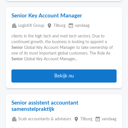
Senior Key Account Manager
apartment
place
event_available
LogistiX Group
Tilburg
vandaag
clients in the high tech and med tech sectors. Due to
continued growth, the business is looking to appoint a
Senior
Global Key Account Manager to take ownership of
one of its most important global customers. The Role As
Senior
Global Key Account Manager...
Bekijk nu
Senior assistent accountant
samenstelpraktijk
apartment
place
event_available
Scab accountants & adviseurs
Tilburg
vandaag