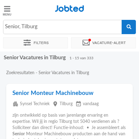
Jobted
Jobted
Vacatures
Senior, Tilburg
Filters
Vacature-alert
Salarissen
Senior Vacatures in Tilburg
Sorteer op
Exacte locatie
Bedrijf
Uitzendbureau
Soo
1 - 15 van 333
Zoekresultaten - Senior Vacatures in Tilburg
Senior Monteur Machinebouw
apartment
place
event_available
Synsel Techniek
Tilburg
vandaag
zijn ontwikkeld op basis van jarenlange ervaring en
expertise. Wil jij in regio Tilburg tot 5040 verdienen als ?
Solliciteer dan direct! Functie-inhoud: • Je assembleert als
Senior
Monteur Machinebouw producten aan de hand van