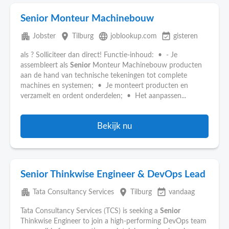
Senior Monteur Machinebouw
apartment
place
language
event_available
Jobster
Tilburg
joblookup.com
gisteren
als ? Solliciteer dan direct! Functie-inhoud: • - Je
assembleert als
Senior
Monteur Machinebouw producten
aan de hand van technische tekeningen tot complete
machines en systemen; • Je monteert producten en
verzamelt en ordent onderdelen; • Het aanpassen...
Bekijk nu
Senior Thinkwise Engineer & DevOps Lead
apartment
place
event_available
Tata Consultancy Services
Tilburg
vandaag
Tata Consultancy Services (TCS) is seeking a
Senior
Thinkwise Engineer to join a high-performing DevOps team