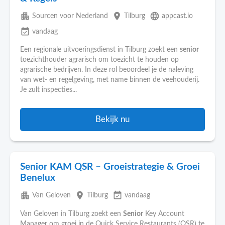
apartment
place
language
Sourcen voor Nederland
Tilburg
appcast.io
event_available
vandaag
Een regionale uitvoeringsdienst in Tilburg zoekt een
senior
toezichthouder agrarisch om toezicht te houden op
agrarische bedrijven. In deze rol beoordeel je de naleving
van wet- en regelgeving, met name binnen de veehouderij.
Je zult inspecties...
Bekijk nu
Senior KAM QSR – Groeistrategie & Groei
Benelux
apartment
place
event_available
Van Geloven
Tilburg
vandaag
Van Geloven in Tilburg zoekt een
Senior
Key Account
Manager om groei in de Quick Service Restaurants (QSR) te