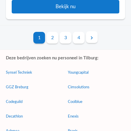
Bekijk nu
1
2
3
4
Deze bedrijven zoeken nu personeel in Tilburg:
Synsel Techniek
Youngcapital
GGZ Breburg
Cimsolutions
Codeguild
Coolblue
Decathlon
Enexis