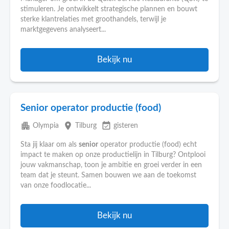
stimuleren. Je ontwikkelt strategische plannen en bouwt
sterke klantrelaties met groothandels, terwijl je
marktgegevens analyseert...
Bekijk nu
Senior operator productie (food)
apartment
place
event_available
Olympia
Tilburg
gisteren
Sta jij klaar om als
senior
operator productie (food) echt
impact te maken op onze productielijn in Tilburg? Ontplooi
jouw vakmanschap, toon je ambitie en groei verder in een
team dat je steunt. Samen bouwen we aan de toekomst
van onze foodlocatie...
Bekijk nu