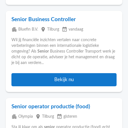
Senior Business Controller
apartment
place
event_available
Bluefin B.V.
Tilburg
vandaag
Wil jij financiële inzichten vertalen naar concrete
verbeteringen binnen een internationale logistieke
omgeving? Als
Senior
Business Controller Transport werk je
dicht op de operatie, adviseer je het management en draag
je bij aan verdere...
Bekijk nu
Senior operator productie (food)
apartment
place
event_available
Olympia
Tilburg
gisteren
Sta jij klaar om als
senior
operator productie (food) echt