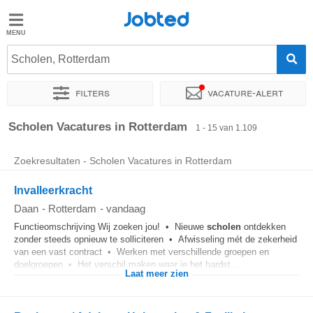
Jobted
Jobted
Vacatures
Scholen, Rotterdam
Filters
Vacature-alert
Salarissen
Sorteer op
Exacte locatie
Bedrijf
Uitzendbureau
Soo
Scholen Vacatures in Rotterdam
1 - 15 van 1.109
Zoekresultaten - Scholen Vacatures in Rotterdam
Invalleerkracht
Daan
-
Rotterdam
-
vandaag
Functieomschrijving Wij zoeken jou! • Nieuwe
scholen
ontdekken
zonder steeds opnieuw te solliciteren • Afwisseling mét de zekerheid
van een vast contract • Werken met verschillende groepen en
doelgroepen • Het verschil maken waar je het hardst...
Laat meer zien