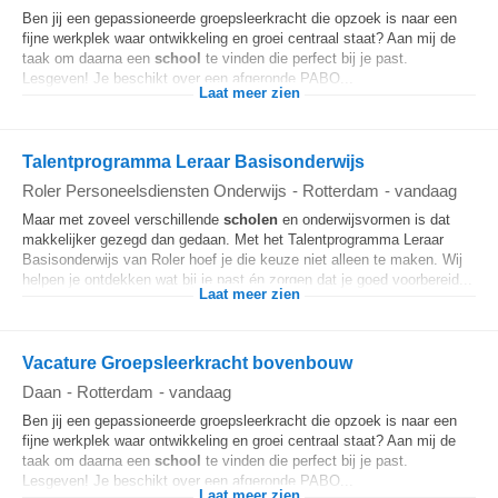
Ben jij een gepassioneerde groepsleerkracht die opzoek is naar een
fijne werkplek waar ontwikkeling en groei centraal staat? Aan mij de
taak om daarna een
school
te vinden die perfect bij je past.
Lesgeven! Je beschikt over een afgeronde PABO...
Laat meer zien
Talentprogramma Leraar Basisonderwijs
Roler Personeelsdiensten Onderwijs
-
Rotterdam
-
vandaag
Maar met zoveel verschillende
scholen
en onderwijsvormen is dat
makkelijker gezegd dan gedaan. Met het Talentprogramma Leraar
Basisonderwijs van Roler hoef je die keuze niet alleen te maken. Wij
helpen je ontdekken wat bij je past én zorgen dat je goed voorbereid...
Laat meer zien
Vacature Groepsleerkracht bovenbouw
Daan
-
Rotterdam
-
vandaag
Ben jij een gepassioneerde groepsleerkracht die opzoek is naar een
fijne werkplek waar ontwikkeling en groei centraal staat? Aan mij de
taak om daarna een
school
te vinden die perfect bij je past.
Lesgeven! Je beschikt over een afgeronde PABO...
Laat meer zien