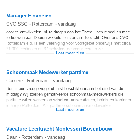
Manager Financiën
CVO SSO
-
Rotterdam
-
vandaag
door te ontwikkelen; bij te dragen aan het Three Lines-model en mee
te bouwen aan Doorontwikkeld Horizontaal Toezicht. Over ons CVO
Rotterdam e.o. is een vereniging voor voortgezet onderwijs met circa
21.000 leerlingen en 37
scholen
, georganiseerd in zes...
Laat meer zien
Schoonmaak Medewerker parttime
Carriere
-
Rotterdam
-
vandaag
Ben jij een vroege vogel of juist beschikbaar aan het eind van de
middag? Wij zoeken gemotiveerde schoonmaakmedewerkers die
parttime willen werken op
scholen
, universiteiten, hotels en kantoren
in hartje Rotterdam. Als parttime schoonmaakmedewerker...
Laat meer zien
Vacature Leerkracht Montessori Bovenbouw
Daan
-
Rotterdam
-
vandaag