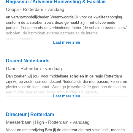
Regisseur / Adviseur Huisvesting & Facilitair
Coppa
-
Rotterdam
-
vandaag
en verantwoordelijkheden Verantwoordelijk voor de kwaliteitsborging
conform de afspraken zoals deze gemaakt zijn met uitvoerende
partijen; Fungeren als de verbindende factor (de schakel) tussen ‘jouw’
scholen
, de betrokken externe partners en de interne
ondersteunende...
Laat meer zien
Docent Nederlands
Daan
-
Rotterdam
-
vandaag
Dan zoeken wij jou! Voor middelbare
scholen
in de regio Rotterdam
zijn wij op zoek naar een docent Nederlands die met passie, kennis en
plezier voor de klas staat. Waar ga je werken? Je gaat aan de slag op
een middelbare
school
in de regio Rotterdam. Iedere...
Laat meer zien
Directeur | Rotterdam
Meesterbaan | High
-
Rotterdam
-
vandaag
Vacature omschrijving Ben jij de directeur die met visie leidt, mensen