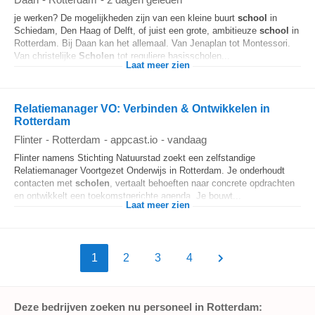
je werken? De mogelijkheden zijn van een kleine buurt
school
in
Schiedam, Den Haag of Delft, of juist een grote, ambitieuze
school
in
Rotterdam. Bij Daan kan het allemaal. Van Jenaplan tot Montessori.
Van christelijke
Scholen
tot reguliere basisscholen...
Laat meer zien
Relatiemanager VO: Verbinden & Ontwikkelen in
Rotterdam
Flinter
-
Rotterdam
-
appcast.io
-
vandaag
Flinter namens Stichting Natuurstad zoekt een zelfstandige
Relatiemanager Voortgezet Onderwijs in Rotterdam. Je onderhoudt
contacten met
scholen
, vertaalt behoeften naar concrete opdrachten
en ontwikkelt een toekomstgerichte agenda. Je bouwt...
Laat meer zien
1
2
3
4
Deze bedrijven zoeken nu personeel in Rotterdam: