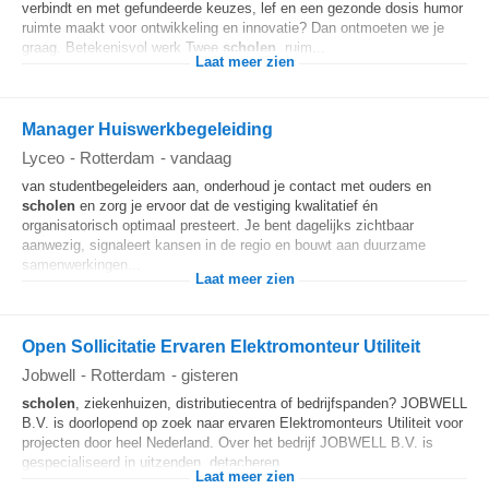
verbindt en met gefundeerde keuzes, lef en een gezonde dosis humor
ruimte maakt voor ontwikkeling en innovatie? Dan ontmoeten we je
graag. Betekenisvol werk Twee
scholen
, ruim...
Laat meer zien
Manager Huiswerkbegeleiding
Lyceo
-
Rotterdam
-
vandaag
van studentbegeleiders aan, onderhoud je contact met ouders en
scholen
en zorg je ervoor dat de vestiging kwalitatief én
organisatorisch optimaal presteert. Je bent dagelijks zichtbaar
aanwezig, signaleert kansen in de regio en bouwt aan duurzame
samenwerkingen...
Laat meer zien
Open Sollicitatie Ervaren Elektromonteur Utiliteit
Jobwell
-
Rotterdam
-
gisteren
scholen
, ziekenhuizen, distributiecentra of bedrijfspanden? JOBWELL
B.V. is doorlopend op zoek naar ervaren Elektromonteurs Utiliteit voor
projecten door heel Nederland. Over het bedrijf JOBWELL B.V. is
gespecialiseerd in uitzenden, detacheren...
Laat meer zien