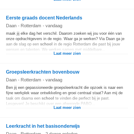
Eerste graads docent Nederlands
Daan
-
Rotterdam
-
vandaag
maak jij elke dag het verschil. Daarom zoeken wij jou voor één van
onze opdrachtgevers in de regio. Waar ga je werken? Via Daan ga je
aan de slag op een
school
in de regio Rotterdam die past bij jouw
wensen en talenten. We werken samen met middelbare...
Laat meer zien
Groepsleerkrachten bovenbouw
Daan
-
Rotterdam
-
vandaag
Ben jij een gepassioneerde groepsleerkracht die opzoek is naar een
fijne werkplek waar ontwikkeling en groei centraal staat? Aan mij de
taak om daarna een
school
te vinden die perfect bij je past.
Lesgeven! Je beschikt over een afgeronde PABO...
Laat meer zien
Leerkracht in het basisonderwijs
Daan
-
Rotterdam
-
2 dagen geleden