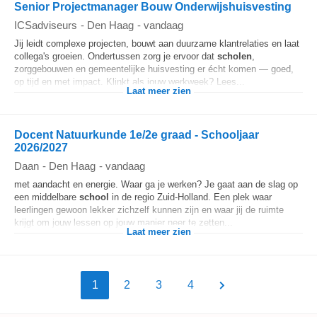
Senior Projectmanager Bouw Onderwijshuisvesting
ICSadviseurs
-
Den Haag
-
vandaag
Jij leidt complexe projecten, bouwt aan duurzame klantrelaties en laat
collega's groeien. Ondertussen zorg je ervoor dat
scholen
,
zorggebouwen en gemeentelijke huisvesting er écht komen — goed,
op tijd en met impact. Klinkt als jouw werkweek? Lees...
Laat meer zien
Docent Natuurkunde 1e/2e graad - Schooljaar
2026/2027
Daan
-
Den Haag
-
vandaag
met aandacht en energie. Waar ga je werken? Je gaat aan de slag op
een middelbare
school
in de regio Zuid-Holland. Een plek waar
leerlingen gewoon lekker zichzelf kunnen zijn en waar jij de ruimte
krijgt om jouw lessen op jouw manier neer te zetten...
Laat meer zien
1
2
3
4