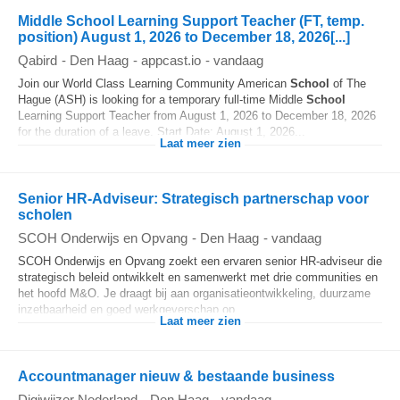
Middle School Learning Support Teacher (FT, temp.
position) August 1, 2026 to December 18, 2026[...]
Qabird
-
Den Haag
-
appcast.io
-
vandaag
Join our World Class Learning Community American
School
of The
Hague (ASH) is looking for a temporary full‑time Middle
School
Learning Support Teacher from August 1, 2026 to December 18, 2026
for the duration of a leave. Start Date: August 1, 2026...
Laat meer zien
Senior HR-Adviseur: Strategisch partnerschap voor
scholen
SCOH Onderwijs en Opvang
-
Den Haag
-
vandaag
SCOH Onderwijs en Opvang zoekt een ervaren senior HR-adviseur die
strategisch beleid ontwikkelt en samenwerkt met drie communities en
het hoofd M&O. Je draagt bij aan organisatieontwikkeling, duurzame
inzetbaarheid en goed werkgeverschap op...
Laat meer zien
Accountmanager nieuw & bestaande business
Digiwijzer Nederland
-
Den Haag
-
vandaag