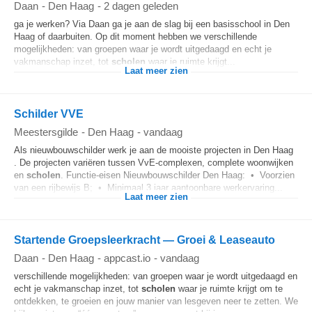
Daan
-
Den Haag
-
2 dagen geleden
ga je werken? Via Daan ga je aan de slag bij een basisschool in Den
Haag of daarbuiten. Op dit moment hebben we verschillende
mogelijkheden: van groepen waar je wordt uitgedaagd en echt je
vakmanschap inzet, tot
scholen
waar je ruimte krijgt...
Laat meer zien
Schilder VVE
Meestersgilde
-
Den Haag
-
vandaag
Als nieuwbouwschilder werk je aan de mooiste projecten in Den Haag
. De projecten variëren tussen VvE-complexen, complete woonwijken
en
scholen
. Functie-eisen Nieuwbouwschilder Den Haag: • Voorzien
van een rijbewijs B; • Minimaal 3 jaar aantoonbare werkervaring...
Laat meer zien
Startende Groepsleerkracht — Groei & Leaseauto
Daan
-
Den Haag
-
appcast.io
-
vandaag
verschillende mogelijkheden: van groepen waar je wordt uitgedaagd en
echt je vakmanschap inzet, tot
scholen
waar je ruimte krijgt om te
ontdekken, te groeien en jouw manier van lesgeven neer te zetten. We