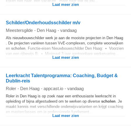
kijken niet naar “één vacature”, maar naar wat bij jou...
Laat meer zien
Schilder/Onderhoudsschilder m/v
Meestersgilde
-
Den Haag
-
vandaag
Als nieuwbouwschilder werk je aan de mooiste projecten in Den Haag
. De projecten variëren tussen VvE-complexen, complete woonwijken
en
scholen
. Functie-eisen Nieuwbouwschilder Den Haag: • Voorzien
van een rijbewijs B; • Minimaal 3 jaar aantoonbare werkervaring...
Laat meer zien
Leerkracht Talentprogramma: Coaching, Budget &
Dublin-reis
Roler
-
Den Haag
-
appcast.io
-
vandaag
Roler in Den Haag is op zoek naar een enthousiaste leerkracht in
opleiding of bijna afgestudeerd om te werken op diverse
scholen
. Je
maakt kennis met verschillende onderwijsvarianten en krijgt coaching
en masterclasses om je professionele fundament...
Laat meer zien