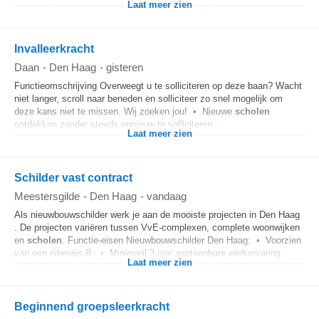
Laat meer zien
Invalleerkracht
Daan
-
Den Haag
-
gisteren
Functieomschrijving Overweegt u te solliciteren op deze baan? Wacht
niet langer, scroll naar beneden en solliciteer zo snel mogelijk om
deze kans niet te missen. Wij zoeken jou! • Nieuwe
scholen
ontdekken zonder steeds opnieuw te solliciteren...
Laat meer zien
Schilder vast contract
Meestersgilde
-
Den Haag
-
vandaag
Als nieuwbouwschilder werk je aan de mooiste projecten in Den Haag
. De projecten variëren tussen VvE-complexen, complete woonwijken
en
scholen
. Functie-eisen Nieuwbouwschilder Den Haag: • Voorzien
van een rijbewijs B; • Minimaal 3 jaar aantoonbare werkervaring...
Laat meer zien
Beginnend groepsleerkracht