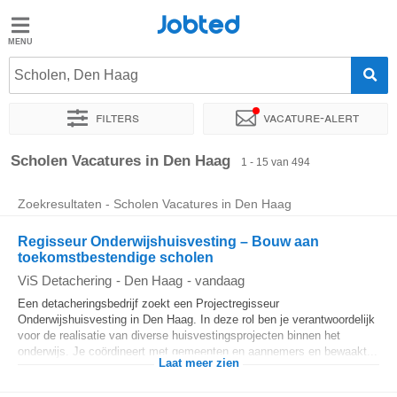
Jobted
Jobted
Vacatures
Scholen, Den Haag
Filters
Vacature-alert
Salarissen
Sorteer op
Exacte locatie
Bedrijf
Uitzendbureau
Soo
Scholen Vacatures in Den Haag
1 - 15 van 494
Zoekresultaten - Scholen Vacatures in Den Haag
Regisseur Onderwijshuisvesting – Bouw aan
toekomstbestendige scholen
ViS Detachering
-
Den Haag
-
vandaag
Een detacheringsbedrijf zoekt een Projectregisseur
Onderwijshuisvesting in Den Haag. In deze rol ben je verantwoordelijk
voor de realisatie van diverse huisvestingsprojecten binnen het
onderwijs. Je coördineert met gemeenten en aannemers en bewaakt...
Laat meer zien