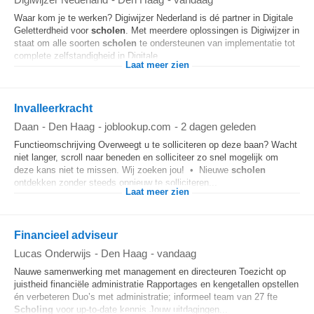
Waar kom je te werken? Digiwijzer Nederland is dé partner in Digitale
Geletterdheid voor
scholen
. Met meerdere oplossingen is Digiwijzer in
staat om alle soorten
scholen
te ondersteunen van implementatie tot
complete zelfstandigheid in Digitale...
Laat meer zien
Invalleerkracht
Daan
-
Den Haag
-
joblookup.com
-
2 dagen geleden
Functieomschrijving Overweegt u te solliciteren op deze baan? Wacht
niet langer, scroll naar beneden en solliciteer zo snel mogelijk om
deze kans niet te missen. Wij zoeken jou! • Nieuwe
scholen
ontdekken zonder steeds opnieuw te solliciteren...
Laat meer zien
Financieel adviseur
Lucas Onderwijs
-
Den Haag
-
vandaag
Nauwe samenwerking met management en directeuren Toezicht op
juistheid financiële administratie Rapportages en kengetallen opstellen
én verbeteren Duo’s met administratie; informeel team van 27 fte
Scholing
voor up-to-date kennis Jouw uitdagingen...