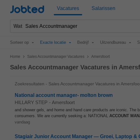
Jobted
Vacatures
Salarissen
Wat
Sorteer op
Exacte locatie
Bedrijf
Uitzendbureau
S
>
>
Home
Sales Accountmanager Vacatures
Amersfoort
Sales Accountmanager Vacatures in Amersf
Zoekresultaten - Sales Accountmanager Vacatures in Amersfoo
National account manager- molton brown
HILLARY STEP
-
Amersfoort
and shower gels, and home and hand care products are iconic. The bra
consumers. We are currently seeking a: NATIONAL
ACCOUNT MAN
vandaag
Stagiair Junior Account Manager — Groei, Laptop & 