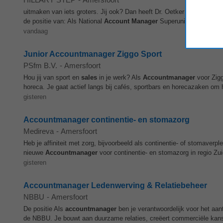
uitmaken van iets groters. Jij ook? Dan heeft Dr. Oetker de ultieme 
de positie van: Als National
Account Manager
Superunie ga je zorgen
vandaag
Junior Accountmanager Ziggo Sport
PSfm B.V.
-
Amersfoort
Hou jij van sport en
sales
in je werk? Als
Accountmanager
voor Zigg
horeca. Je gaat actief langs bij cafés, sportbars en horecazaken om h
gisteren
Accountmanager continentie- en stomazorg
Medireva
-
Amersfoort
Heb je affiniteit met zorg, bijvoorbeeld als continentie- of stomaver
nieuwe
Accountmanager
voor continentie- en stomazorg in regio Zui
gisteren
Accountmanager Ledenwerving & Relatiebeheer
NBBU
-
Amersfoort
De positie Als
accountmanager
ben je verantwoordelijk voor het aa
de NBBU. Je bouwt aan duurzame relaties, creëert commerciële kan