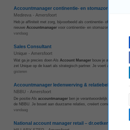
Accountmanager continentie- en stomazorg
Medireva
-
Amersfoort
Heb je affiniteit met zorg, bijvoorbeeld als continentie- of stomaver
nieuwe
Accountmanager
voor continentie- en stomazorg in regio Zui
vandaag
Sales Consultant
Unique
-
Amersfoort
Wat ga je precies doen Als
Account Manager
bouw je actief aan je e
zet Unique op de kaart als strategisch partner. Je voert adviesgesprek
gisteren
Accountmanager ledenwerving & relatiebeheer
NBBU
-
Amersfoort
De positie Als
accountmanager
ben je verantwoordelijk voor het aa
de NBBU. Je bouwt aan duurzame relaties, creëert commerciële kan
vandaag
National account manager retail – dr.oetker
HILLARY STEP
-
Amersfoort