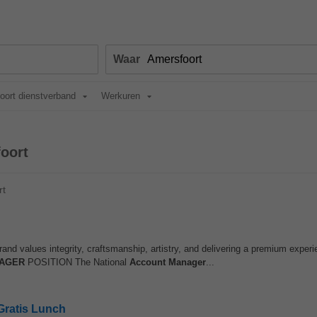
Waar
oort dienstverband
Werkuren
oort
rt
nd values integrity, craftsmanship, artistry, and delivering a premium experi
AGER
POSITION The National
Account Manager
...
Gratis Lunch