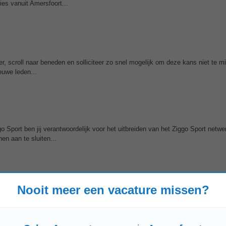
ies vanuit Amersfoort...
r, scroll naar beneden en solliciteer zo snel mogelijk om deze kans niet te m
euwe leden...
o Sport ben jij verantwoordelijk voor het uitbreiden van het Ziggo Sport netwe
en aan te sluiten...
Nooit meer een vacature missen?
delijk voor het aantrekken van nieuwe leden en het onderhouden van contact
eëert commerciële kansen...