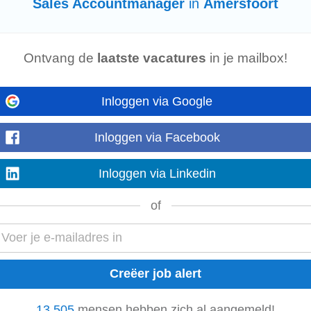
Sales Accountmanager
in
Amersfoort
pleegkundige, en beschik je over commercieel talent? Dan zijn wij op zoek naar
Ontvang de
laatste vacatures
in je mailbox!
d-Oost Nederland! Over de functie...
Inloggen via Google
Inloggen via Facebook
igen klantenportefeuille. Jij spot commerciële kansen, opent deuren bij nieuw
ken, deelt...
Inloggen via Linkedin
of
ntrekken van nieuwe leden en het onderhouden van contacten met al aangeslo
sen en vertegenwoordigt de NBBU...
13.505
mensen hebben zich al aangemeld!