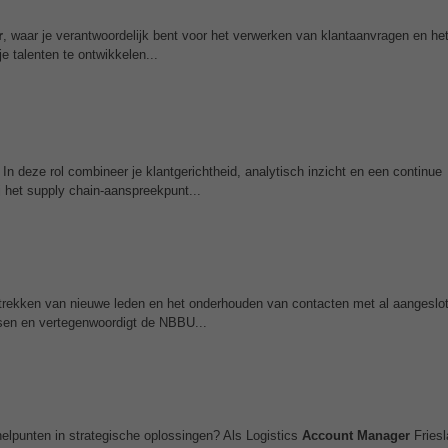
r
, waar je verantwoordelijk bent voor het verwerken van klantaanvragen en h
 talenten te ontwikkelen...
 In deze rol combineer je klantgerichtheid, analytisch inzicht en een continue
j het supply chain-aanspreekpunt...
ntrekken van nieuwe leden en het onderhouden van contacten met al aangeslo
sen en vertegenwoordigt de NBBU...
knelpunten in strategische oplossingen? Als Logistics
Account Manager
Fries