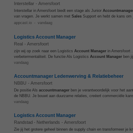
Interstellar
-
Amersfoort
Interstellar in Amersfoort biedt een stage als Junior
Accountmanage
van vragen. Je werkt samen met
Sales
Support en hebt de kans om je
appcast.io
-
vandaag
Logistics Account Manager
Real
-
Amersfoort
zijn wij op zoek naar een Logistics
Account Manager
in Amersfoort .
verbetermentaliteit. De functie Als Logistics
Account Manager
ben ji
vandaag
Accountmanager Ledenwerving & Relatiebeheer
NBBU
-
Amersfoort
De positie Als
accountmanager
ben je verantwoordelijk voor het aa
de NBBU. Je bouwt aan duurzame relaties, creëert commerciële kan
vandaag
Logistics Account Manager
Randstad - Netherlands
-
Amersfoort
Zie jij het grotere geheel binnen de supply chain en transformeer je 