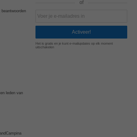
of
et beantwoorden
Het is gratis en je kunt e-mailupdates op elk moment
uitschakelen
ten leden van
landCampina