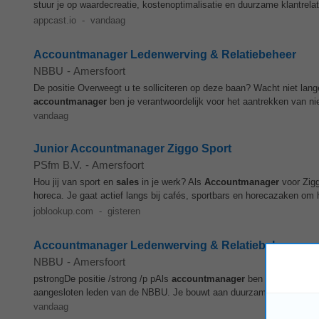
stuur je op waardecreatie, kostenoptimalisatie en duurzame klantrelat
appcast.io
-
vandaag
Accountmanager Ledenwerving & Relatiebeheer
NBBU
-
Amersfoort
De positie Overweegt u te solliciteren op deze baan? Wacht niet lange
accountmanager
ben je verantwoordelijk voor het aantrekken van ni
vandaag
Junior Accountmanager Ziggo Sport
PSfm B.V.
-
Amersfoort
Hou jij van sport en
sales
in je werk? Als
Accountmanager
voor Zigg
horeca. Je gaat actief langs bij cafés, sportbars en horecazaken om h
joblookup.com
-
gisteren
Accountmanager Ledenwerving & Relatiebeheer
NBBU
-
Amersfoort
pstrongDe positie /strong /p pAls
accountmanager
ben je verantwoor
aangesloten leden van de NBBU. Je bouwt aan duurzame relaties, cr
vandaag