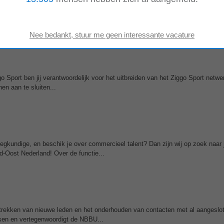
functie voor jou! Wij komen graag in contact met ambitieuze en enthousiaste 
 voor groei en het verder...
o Sport ben jij verantwoordelijk voor het uitbreiden van het Ziggo Sport netwe
en aan te sluiten...
pleegkundige, en beschik je over commercieel talent? Dan zijn wij op zoek naar
d-Oost Nederland! Over de functie...
ntrekken van nieuwe leden en het onderhouden van contacten met al aangeslo
sen en vertegenwoordigt de NBBU...