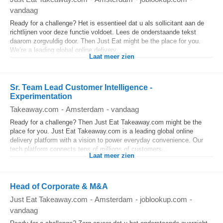
vandaag
Ready for a challenge? Het is essentieel dat u als sollicitant aan de
richtlijnen voor deze functie voldoet. Lees de onderstaande tekst
daarom zorgvuldig door. Then Just Eat might be the place for you.
We’re a leading global online delivery...
Laat meer zien
Sr. Team Lead Customer Intelligence -
Experimentation
Takeaway.com
-
Amsterdam
-
vandaag
Ready for a challenge? Then Just Eat Takeaway.com might be the
place for you. Just Eat Takeaway.com is a leading global online
delivery platform with a vision to power everyday convenience. Our
tech platform connects tens of millions of customers...
Laat meer zien
Head of Corporate & M&A
Just Eat Takeaway.com
-
Amsterdam
-
joblookup.com
-
vandaag