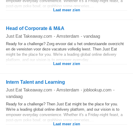
empower everyday convenience. Whether it's a Friday-night feast, a
post-gym poke bowl, or grabbing some groceries,...
Laat meer zien
Head of Corporate & M&A
Just Eat Takeaway.com
-
Amsterdam
-
vandaag
Ready for a challenge? Zorg ervoor dat u het onderstaande overzicht
en de vereisten voor deze vacature volledig leest. Then Just Eat
might be the place for you. We're a leading global online delivery
platform, and our vision is to empower everyday...
Laat meer zien
Intern Talent and Learning
Just Eat Takeaway.com
-
Amsterdam
-
joblookup.com
-
vandaag
Ready for a challenge? Then Just Eat might be the place for you.
We're a leading global online delivery platform, and our vision is to
empower everyday convenience. Whether it's a Friday-night feast, a
post-gym poke bowl, or grabbing some groceries,...
Laat meer zien