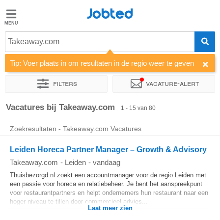
Jobted
Jobted
Vacatures
Takeaway.com
Tip: Voer plaats in om resultaten in de regio weer te geven
Salarissen
Filters
Vacature-alert
Sorteer op
Bedrijf
Soort dienstverband
Werkuren
Vacatures bij Takeaway.com
1 - 15 van 80
Zoekresultaten - Takeaway.com Vacatures
Leiden Horeca Partner Manager – Growth & Advisory
Takeaway.com
-
Leiden
-
vandaag
Thuisbezorgd.nl zoekt een accountmanager voor de regio Leiden met
een passie voor horeca en relatiebeheer. Je bent het aanspreekpunt
voor restaurantpartners en helpt ondernemers hun restaurant naar een
hoger niveau te tillen door commercieel advies...
Laat meer zien