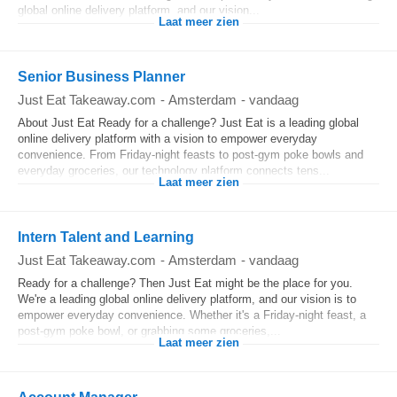
global online delivery platform, and our vision...
Laat meer zien
Senior Business Planner
Just Eat Takeaway.com
-
Amsterdam
-
vandaag
About Just Eat Ready for a challenge? Just Eat is a leading global
online delivery platform with a vision to empower everyday
convenience. From Friday-night feasts to post-gym poke bowls and
everyday groceries, our technology platform connects tens...
Laat meer zien
Intern Talent and Learning
Just Eat Takeaway.com
-
Amsterdam
-
vandaag
Ready for a challenge? Then Just Eat might be the place for you.
We're a leading global online delivery platform, and our vision is to
empower everyday convenience. Whether it's a Friday-night feast, a
post-gym poke bowl, or grabbing some groceries,...
Laat meer zien