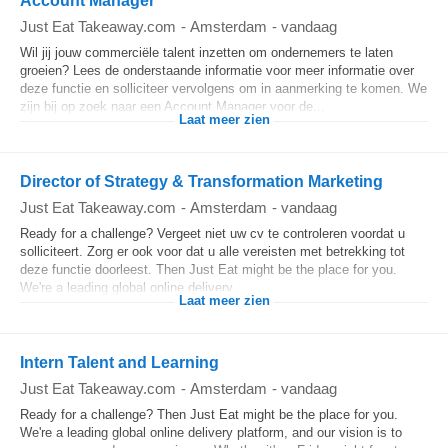
Account Manager
Just Eat Takeaway.com
-
Amsterdam
-
vandaag
Wil jij jouw commerciële talent inzetten om ondernemers te laten
groeien? Lees de onderstaande informatie voor meer informatie over
deze functie en solliciteer vervolgens om in aanmerking te komen. We
zijn bij op zoek naar een Account Manager voor de...
Laat meer zien
Director of Strategy & Transformation Marketing
Just Eat Takeaway.com
-
Amsterdam
-
vandaag
Ready for a challenge? Vergeet niet uw cv te controleren voordat u
solliciteert. Zorg er ook voor dat u alle vereisten met betrekking tot
deze functie doorleest. Then Just Eat might be the place for you.
We're a leading global online delivery...
Laat meer zien
Intern Talent and Learning
Just Eat Takeaway.com
-
Amsterdam
-
vandaag
Ready for a challenge? Then Just Eat might be the place for you.
We're a leading global online delivery platform, and our vision is to