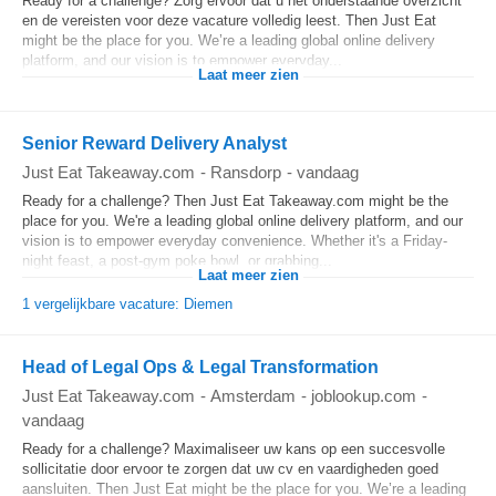
Ready for a challenge? Zorg ervoor dat u het onderstaande overzicht
en de vereisten voor deze vacature volledig leest. Then Just Eat
might be the place for you. We’re a leading global online delivery
platform, and our vision is to empower everyday...
Laat meer zien
Senior Reward Delivery Analyst
Just Eat Takeaway.com
-
Ransdorp
-
vandaag
Ready for a challenge? Then Just Eat Takeaway.com might be the
place for you. We're a leading global online delivery platform, and our
vision is to empower everyday convenience. Whether it's a Friday-
night feast, a post-gym poke bowl, or grabbing...
Laat meer zien
1 vergelijkbare vacature: Diemen
Head of Legal Ops & Legal Transformation
Just Eat Takeaway.com
-
Amsterdam
-
joblookup.com
-
vandaag
Ready for a challenge? Maximaliseer uw kans op een succesvolle
sollicitatie door ervoor te zorgen dat uw cv en vaardigheden goed
aansluiten. Then Just Eat might be the place for you. We’re a leading