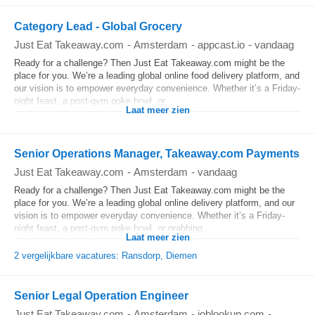
Category Lead - Global Grocery
Just Eat Takeaway.com
-
Amsterdam
-
appcast.io
-
vandaag
Ready for a challenge? Then Just Eat Takeaway.com might be the
place for you. We’re a leading global online food delivery platform, and
our vision is to empower everyday convenience. Whether it’s a Friday-
night feast, a post-gym poke bowl, or...
Laat meer zien
Senior Operations Manager, Takeaway.com Payments
Just Eat Takeaway.com
-
Amsterdam
-
vandaag
Ready for a challenge? Then Just Eat Takeaway.com might be the
place for you. We’re a leading global online delivery platform, and our
vision is to empower everyday convenience. Whether it’s a Friday-
night feast, a post-gym poke bowl, or grabbing...
Laat meer zien
2 vergelijkbare vacatures: Ransdorp, Diemen
Senior Legal Operation Engineer
Just Eat Takeaway.com
-
Amsterdam
-
joblookup.com
-