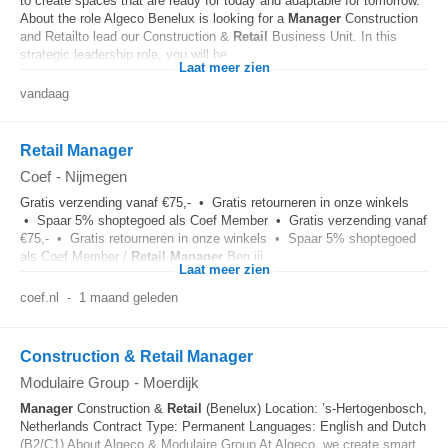
to create spaces that are ready for today and adaptable for tomorrow.
About the role Algeco Benelux is looking for a
Manager
Construction
and Retailto lead our Construction &
Retail
Business Unit. In this
strategic leadership role, you will be...
Laat meer zien
vandaag
Retail Manager
Coef
-
Nijmegen
Gratis verzending vanaf €75,- • Gratis retourneren in onze winkels
• Spaar 5% shoptegoed als Coef Member • Gratis verzending vanaf
€75,- • Gratis retourneren in onze winkels • Spaar 5% shoptegoed
als Coef Member /
Retail
Manager
Ben jij...
Laat meer zien
coef.nl
-
1 maand geleden
Construction & Retail Manager
Modulaire Group
-
Moerdijk
Manager
Construction &
Retail
(Benelux) Location: ’s-Hertogenbosch,
Netherlands Contract Type: Permanent Languages: English and Dutch
(B2/C1) About Algeco & Modulaire Group At Algeco, we create smart,