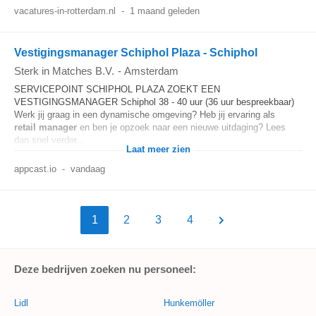
vacatures-in-rotterdam.nl
-
1 maand geleden
Vestigingsmanager Schiphol Plaza - Schiphol
Sterk in Matches B.V.
-
Amsterdam
SERVICEPOINT SCHIPHOL PLAZA ZOEKT EEN
VESTIGINGSMANAGER Schiphol 38 - 40 uur (36 uur bespreekbaar)
Werk jij graag in een dynamische omgeving? Heb jij ervaring als
retail
manager
en ben je opzoek naar een nieuwe uitdaging? Lees
dan snel verder...
Laat meer zien
appcast.io
-
vandaag
1
2
3
4
Deze bedrijven zoeken nu personeel:
Lidl
Hunkemöller