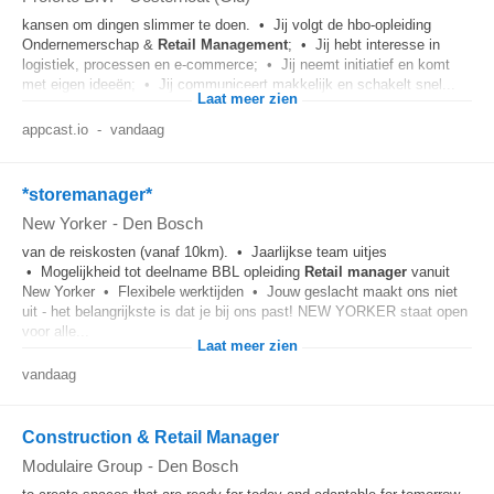
kansen om dingen slimmer te doen. • Jij volgt de hbo-opleiding
Ondernemerschap &
Retail
Management
; • Jij hebt interesse in
logistiek, processen en e-commerce; • Jij neemt initiatief en komt
met eigen ideeën; • Jij communiceert makkelijk en schakelt snel...
Laat meer zien
appcast.io
-
vandaag
*storemanager*
New Yorker
-
Den Bosch
van de reiskosten (vanaf 10km). • Jaarlijkse team uitjes
• Mogelijkheid tot deelname BBL opleiding
Retail
manager
vanuit
New Yorker • Flexibele werktijden • Jouw geslacht maakt ons niet
uit - het belangrijkste is dat je bij ons past! NEW YORKER staat open
voor alle...
Laat meer zien
vandaag
Construction & Retail Manager
Modulaire Group
-
Den Bosch