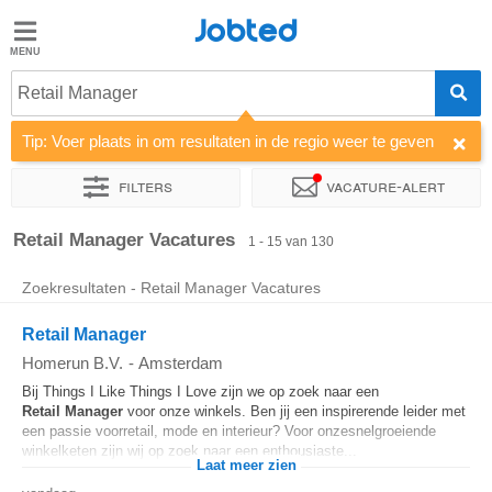
Jobted
Jobted
Vacatures
Retail Manager
Tip: Voer plaats in om resultaten in de regio weer te geven
Salarissen
Filters
Vacature-alert
Sorteer op
Bedrijf
Uitzendbureau
Soort dienstverband
Retail Manager Vacatures
1 - 15 van 130
Zoekresultaten - Retail Manager Vacatures
Retail Manager
Homerun B.V.
-
Amsterdam
Bij Things I Like Things I Love zijn we op zoek naar een
Retail
Manager
voor onze winkels. Ben jij een inspirerende leider met
een passie voorretail, mode en interieur? Voor onzesnelgroeiende
winkelketen zijn wij op zoek naar een enthousiaste...
Laat meer zien