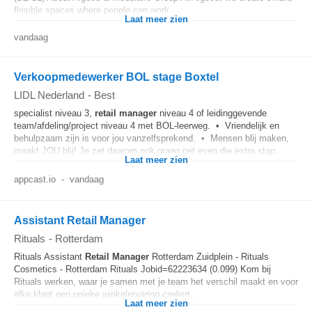
flexible spaces where people can work...
Laat meer zien
vandaag
Verkoopmedewerker BOL stage Boxtel
LIDL Nederland
-
Best
specialist niveau 3,
retail
manager
niveau 4 of leidinggevende
team/afdeling/project niveau 4 met BOL-leerweg. • Vriendelijk en
behulpzaam zijn is voor jou vanzelfsprekend. • Mensen blij maken,
maakt JOU blij! Je zet daarom ook graag net even die extra stap...
Laat meer zien
appcast.io
-
vandaag
Assistant Retail Manager
Rituals
-
Rotterdam
Rituals Assistant
Retail
Manager
Rotterdam Zuidplein - Rituals
Cosmetics - Rotterdam Rituals Jobid=62223634 (0.099) Kom bij
Rituals werken, waar je samen met je team het verschil maakt en voor
elke klant een unieke winkelervaring creëert...
Laat meer zien