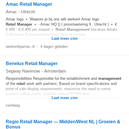
Amac Retail Manager
Amac
-
Utrecht
Amac logo • Waarom je bij ons wilt werken! Amac logo
Retail
Manager
• - Amac HQ () ( proostwetering 9 , Utrecht ) • €
6.000 - € 8.400 per maand •
Retail
Management
Vacature details
Solliciteren Functieomschrijving Over de positie...
Laat meer zien
werkenbijamac.nl
-
4 dagen geleden
Benelux Retail Manager
Segway Navimow
-
Amsterdam
Responsibilities Responsible for the establishment and
management
of the
retail
work with partners; Based on brand specifications and
point of sale display requirements, maximize the need to serve
product selling points, lead the annual POSM plan...
Laat meer zien
vandaag
Regio Retail Manager — Midden/West NL | Groeien &
Bonus