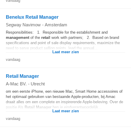
vandaag
Benelux Retail Manager
Segway Navimow
-
Amsterdam
Responsibilities: 1. Responsible for the establishment and
management
of the
retail
work with partners; 2. Based on brand
specifications and point of sale display requirements, maximize the
need to serve product selling points, lead the annual...
Laat meer zien
vandaag
Retail Manager
A-Mac BV.
-
Utrecht
om een eerste iPhone, een nieuwe Mac, Smart Home accessoires of
het optimaal gebruiken van bestaande Apple-producten, bij Amac
draait alles om een complete en inspirerende Apple-beleving. Over de
positie Als
Retail
Manager
ben je eindverantwoordelijk...
Laat meer zien
vandaag