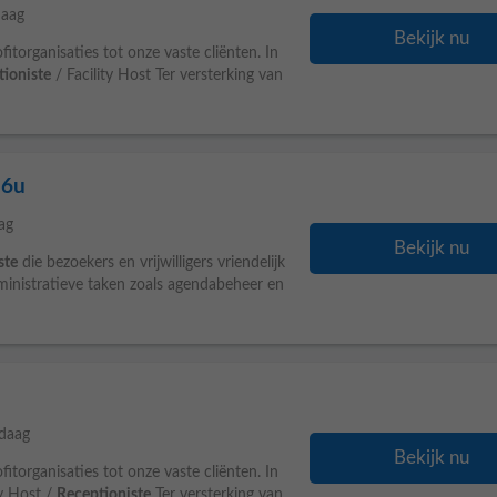
aag
Bekijk nu
torganisaties tot onze vaste cliënten. In
tioniste
/ Facility Host Ter versterking van
16u
ag
Bekijk nu
ste
die bezoekers en vrijwilligers vriendelijk
ministratieve taken zoals agendabeheer en
daag
Bekijk nu
torganisaties tot onze vaste cliënten. In
ty Host /
Receptioniste
Ter versterking van