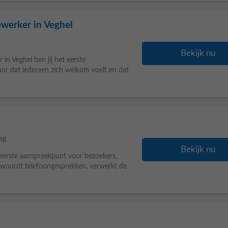
ewerker in Veghel
Bekijk nu
n Veghel ben jij het eerste
voor dat iedereen zich welkom voelt en dat
ag
Bekijk nu
 eerste aanspreekpunt voor bezoekers,
antwoordt telefoongesprekken, verwerkt de