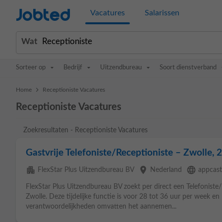
Jobted
Vacatures
Salarissen
Wat
Sorteer op
Bedrijf
Uitzendbureau
Soort dienstverband
>
Home
Receptioniste Vacatures
Receptioniste Vacatures
Zoekresultaten - Receptioniste Vacatures
Gastvrije Telefoniste/Receptioniste – Zwolle,
apartment
place
language
FlexStar Plus Uitzendbureau BV
Nederland
appcast
FlexStar Plus Uitzendbureau BV zoekt per direct een Telefoniste/
Zwolle. Deze tijdelijke functie is voor 28 tot 36 uur per week en 
verantwoordelijkheden omvatten het aannemen...