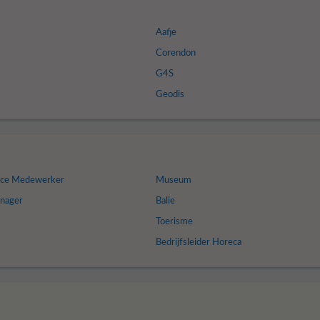
Aafje
Corendon
G4S
Geodis
ice Medewerker
Museum
anager
Balie
Toerisme
Bedrijfsleider Horeca