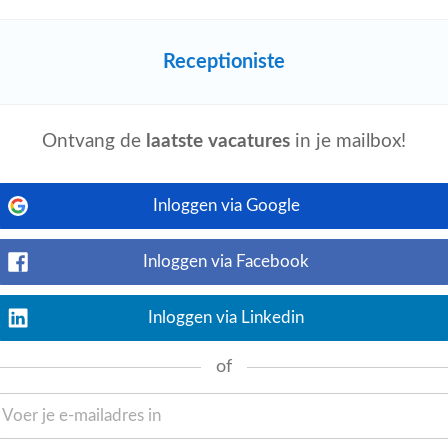
gebouw
Receptioniste
Bekijk nu
begroeten maar soms heeft een student
Een dag bij de Universiteit van Utrecht als
Ontvang de
laatste vacatures
in je mailbox!
Inloggen via Google
Inloggen via Facebook
Bekijk nu
ie elke werkdag laat bruisen. Iemand die
 blij wordt van een kantoor dat soepel
Inloggen via Linkedin
of
 geleden