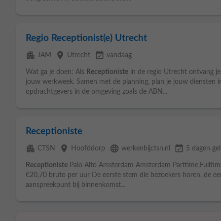
Regio Receptionist(e) Utrecht
apartment
place
event_available
JAM
Utrecht
vandaag
Wat ga je doen: Als
Receptioniste
in de regio Utrecht ontvang je v
jouw werkweek. Samen met de planning, plan je jouw diensten in
opdrachtgevers in de omgeving zoals de ABN...
Receptioniste
apartment
place
language
event_available
CTSN
Hoofddorp
werkenbijctsn.nl
5 dagen ge
Receptioniste
Palo Alto Amsterdam Amsterdam Parttime,Fulltim
€20,70 bruto per uur De eerste stem die bezoekers horen, de eers
aanspreekpunt bij binnenkomst...