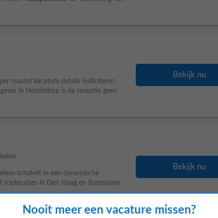
Bekijk nu
 maand Vacature details Solliciteren
ever in Hoofddorp is de receptie geen
leden
Bekijk nu
teloos schakelt in een dynamische
et toplocaties in Den Haag en Rotterdam
Nooit meer een vacature missen?