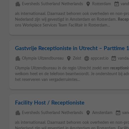
apartment
place
event_available
Eversheds Sutherland Netherlands
Rotterdam
vand
als internationaal. Daarnaast behoren ook overheden en non-profi
Nederland zijn wij gevestigd in Amsterdam en Rotterdam.
Recep
ons Workplace Services Team Facilitair in Rotterdam...
Gastvrije Receptioniste in Utrecht – Parttime 
apartment
place
language
event_available
Olympia Uitzendbureau
Zeist
appcast.io
vanda
Olympia Uitzendbureau in de regio Utrecht zoekt een
receptioni
welkom heet en de telefoon beantwoordt. Je ondersteunt bij ad
het reserveren van vergaderruimtes...
Facility Host / Receptioniste
apartment
place
event_available
Eversheds Sutherland Netherlands
Amsterdam
van
als internationaal. Daarnaast behoren ook overheden en non-profi
Nederland zijn wij gevestigd in Amsterdam en Rotterdam. Facili