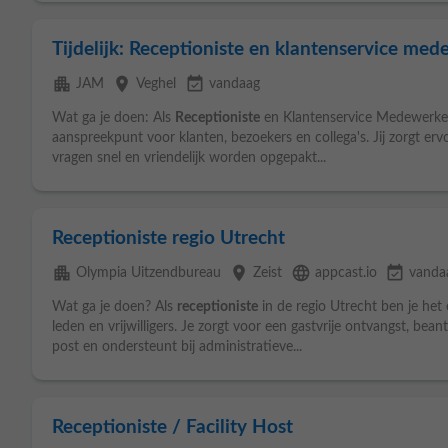
Tijdelijk: Receptioniste en klantenservice med
apartment
place
event_available
JAM
Veghel
vandaag
Wat ga je doen: Als
Receptioniste
en Klantenservice Medewerker i
aanspreekpunt voor klanten, bezoekers en collega's. Jij zorgt er
vragen snel en vriendelijk worden opgepakt...
Receptioniste regio Utrecht
apartment
place
language
event_available
Olympia Uitzendbureau
Zeist
appcast.io
vanda
Wat ga je doen? Als
receptioniste
in de regio Utrecht ben je het
leden en vrijwilligers. Je zorgt voor een gastvrije ontvangst, be
post en ondersteunt bij administratieve...
Receptioniste / Facility Host