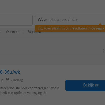
Waar
Tip: Voer plaats in om resultaten in de regi
Werkuren
Salarissen
1
 28-36u/wk
event_available
.io
vandaag
Bekijk nu
Receptioniste
voor een zorgorganisatie in
biedt een optie op verlenging. Je