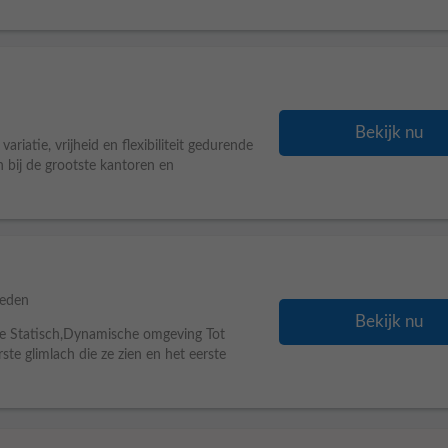
Bekijk nu
ariatie, vrijheid en flexibiliteit gedurende
 bij de grootste kantoren en
leden
Bekijk nu
e Statisch,Dynamische omgeving Tot
te glimlach die ze zien en het eerste