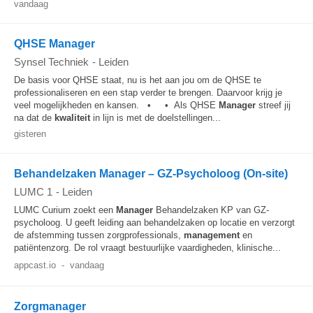
vandaag
QHSE Manager
Synsel Techniek
-
Leiden
De basis voor QHSE staat, nu is het aan jou om de QHSE te
professionaliseren en een stap verder te brengen. Daarvoor krijg je
veel mogelijkheden en kansen. • • Als QHSE
Manager
streef jij
na dat de
kwaliteit
in lijn is met de doelstellingen...
gisteren
Behandelzaken Manager – GZ-Psycholoog (On-site)
LUMC 1
-
Leiden
LUMC Curium zoekt een
Manager
Behandelzaken KP van GZ-
psycholoog. U geeft leiding aan behandelzaken op locatie en verzorgt
de afstemming tussen zorgprofessionals,
management
en
patiëntenzorg. De rol vraagt bestuurlijke vaardigheden, klinische...
appcast.io
-
vandaag
Zorgmanager