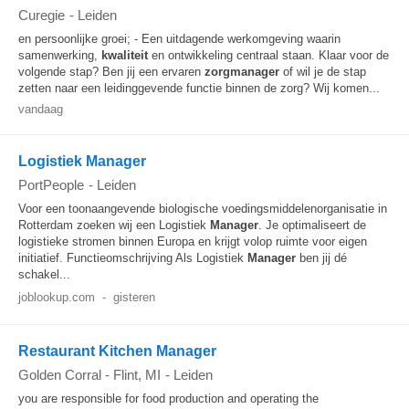
Curegie
-
Leiden
en persoonlijke groei; - Een uitdagende werkomgeving waarin
samenwerking,
kwaliteit
en ontwikkeling centraal staan. Klaar voor de
volgende stap? Ben jij een ervaren
zorgmanager
of wil je de stap
zetten naar een leidinggevende functie binnen de zorg? Wij komen...
vandaag
Logistiek Manager
PortPeople
-
Leiden
Voor een toonaangevende biologische voedingsmiddelenorganisatie in
Rotterdam zoeken wij een Logistiek
Manager
. Je optimaliseert de
logistieke stromen binnen Europa en krijgt volop ruimte voor eigen
initiatief. Functieomschrijving Als Logistiek
Manager
ben jij dé
schakel...
joblookup.com
-
gisteren
Restaurant Kitchen Manager
Golden Corral - Flint, MI
-
Leiden
you are responsible for food production and operating the