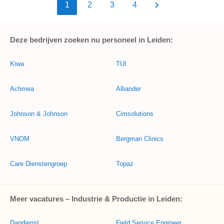
1
2
3
4
Deze bedrijven zoeken nu personeel in Leiden:
Kiwa
TUI
Achmea
Alliander
Johnson & Johnson
Cimsolutions
VNOM
Bergman Clinics
Care Dienstengroep
Topaz
Meer vacatures – Industrie & Productie in Leiden:
Dagdienst
Field Service Engineer