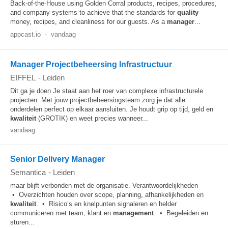
Back‑of‑the‑House using Golden Corral products, recipes, procedures,
and company systems to achieve that the standards for
quality
money, recipes, and cleanliness for our guests. As a
manager
...
appcast.io
-
vandaag
Manager Projectbeheersing Infrastructuur
EIFFEL
-
Leiden
Dit ga je doen Je staat aan het roer van complexe infrastructurele
projecten. Met jouw projectbeheersingsteam zorg je dat alle
onderdelen perfect op elkaar aansluiten. Je houdt grip op tijd, geld en
kwaliteit
(GROTIK) en weet precies wanneer...
vandaag
Senior Delivery Manager
Semantica
-
Leiden
maar blijft verbonden met de organisatie. Verantwoordelijkheden
• Overzichten houden over scope, planning, afhankelijkheden en
kwaliteit
. • Risico’s en knelpunten signaleren en helder
communiceren met team, klant en
management
. • Begeleiden en
sturen...