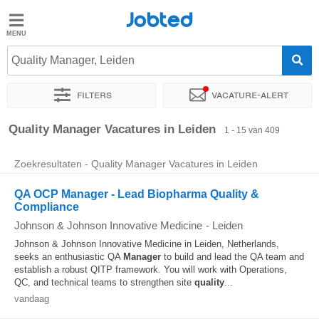
Jobted
Jobted
Vacatures
Quality Manager, Leiden
Filters
Vacature-alert
Salarissen
Sorteer op
Exacte locatie
Bedrijf
Uitzendbureau
Soo
Quality Manager Vacatures in Leiden
1 - 15 van 409
Zoekresultaten - Quality Manager Vacatures in Leiden
QA OCP Manager - Lead Biopharma Quality &
Compliance
Johnson & Johnson Innovative Medicine
-
Leiden
Johnson & Johnson Innovative Medicine in Leiden, Netherlands,
seeks an enthusiastic QA
Manager
to build and lead the QA team and
establish a robust QITP framework. You will work with Operations,
QC, and technical teams to strengthen site
quality
...
vandaag