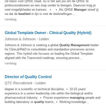
De basis voor QHSE staat, nu is het aan jou om de QHSE te
professionaliseren en een stap verder te brengen. Daarvoor krijg je
veel mogelijkheden en kansen. • • Als QHSE
Manager
streef jij
na dat de
kwaliteit
in lijn is met de doelstellingen...
vandaag
Global Template Owner - Clinical Quality (Hybrid)
Johnson & Johnson
-
Leiden
Johnson & Johnson is seeking a global
Quality
Management
leader
for Clinical/R&D to consolidate and standardize processes across
regions. This hybrid role focuses on leading the Global Template
aligned with the Transcend roadmap, ensuring process...
vandaag
Director of Quality Control
QTC Recruitment
-
Leiden
degree in a scientific or technical discipline; • 10-15 years'
experience in a senior leadership role within the biological and/or
pharmaceutical industry; • Proven experience
managing
people and
building laboratory or
quality
teams; • Working knowledge...