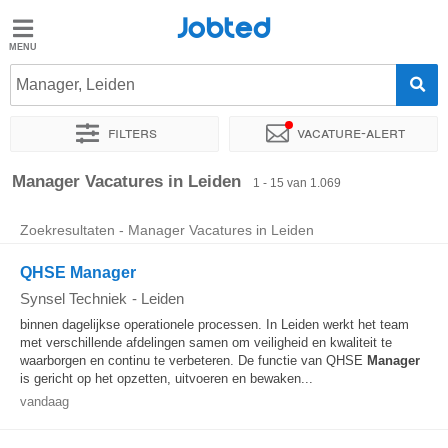
Jobted
Jobted
Vacatures
Manager, Leiden
Filters
Vacature-alert
Salarissen
Sorteer op
Exacte locatie
Bedrijf
Uitzendbureau
Soo
Manager Vacatures in Leiden
1 - 15 van 1.069
Zoekresultaten - Manager Vacatures in Leiden
QHSE Manager
Synsel Techniek
-
Leiden
binnen dagelijkse operationele processen. In Leiden werkt het team
met verschillende afdelingen samen om veiligheid en kwaliteit te
waarborgen en continu te verbeteren. De functie van QHSE
Manager
is gericht op het opzetten, uitvoeren en bewaken...
vandaag