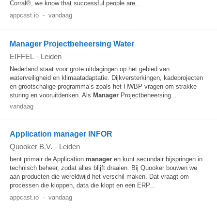
Corral®, we know that successful people are...
appcast.io
-
vandaag
Manager Projectbeheersing Water
EIFFEL
-
Leiden
Nederland staat voor grote uitdagingen op het gebied van
waterveiligheid en klimaatadaptatie. Dijkversterkingen, kadeprojecten
en grootschalige programma’s zoals het HWBP vragen om strakke
sturing en vooruitdenken. Als
Manager
Projectbeheersing...
vandaag
Application manager INFOR
Quooker B.V.
-
Leiden
bent primair de Application
manager
en kunt secundair bijspringen in
technisch beheer, zodat alles blijft draaien. Bij Quooker bouwen we
aan producten die wereldwijd het verschil maken. Dat vraagt om
processen die kloppen, data die klopt en een ERP...
appcast.io
-
vandaag