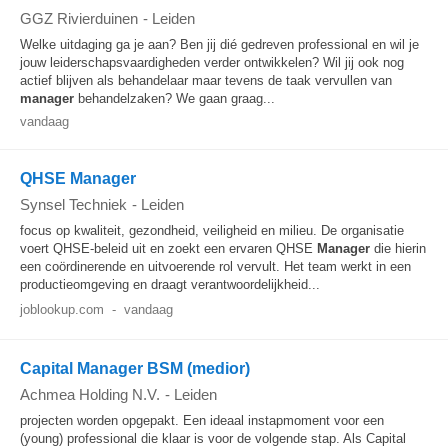
GGZ Rivierduinen
-
Leiden
Welke uitdaging ga je aan? Ben jij dié gedreven professional en wil je
jouw leiderschapsvaardigheden verder ontwikkelen? Wil jij ook nog
actief blijven als behandelaar maar tevens de taak vervullen van
manager
behandelzaken? We gaan graag...
vandaag
QHSE Manager
Synsel Techniek
-
Leiden
focus op kwaliteit, gezondheid, veiligheid en milieu. De organisatie
voert QHSE-beleid uit en zoekt een ervaren QHSE
Manager
die hierin
een coördinerende en uitvoerende rol vervult. Het team werkt in een
productieomgeving en draagt verantwoordelijkheid...
joblookup.com
-
vandaag
Capital Manager BSM (medior)
Achmea Holding N.V.
-
Leiden
projecten worden opgepakt. Een ideaal instapmoment voor een
(young) professional die klaar is voor de volgende stap. Als Capital