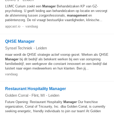
LUMC Curium zoekt een
Manager
Behandelzaken KP van GZ-
psycholoog. U geeft leiding aan behandelzaken op locatie en verzorgt
de afstemming tussen zorgprofessionals,
management
en
patiëntenzorg. De rol vraagt bestuurlijke vaardigheden, klinische...
appcast.io
-
vandaag
QHSE Manager
Synsel Techniek
-
Leiden
maar wordt de QHSE strategie actief voorop gezet. Werken als QHSE
Manager
bij dit bedrijf als betekent werken bij een van oorsprong
familiebedrijf, een werkgever die constant innoveert en een bedrijf dat
luistert naar eigen medewerkers en hun klanten. Ben jij...
vandaag
Restaurant Hospitality Manager
Golden Corral - Flint, MI
-
Leiden
Future Opening: Restaurant Hospitality
Manager
Our franchise
organization, Corral of Tricounty, Inc. dba Golden Corral, is currently
seeking energetic, friendly individuals to join our team! At Golden