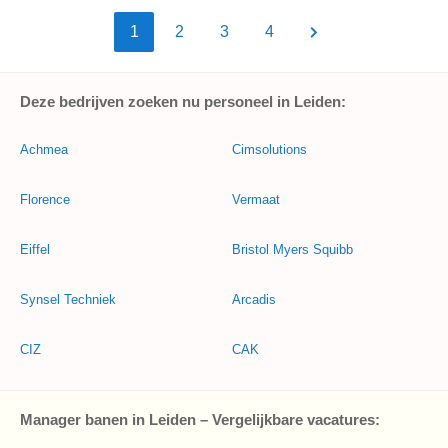
1
2
3
4
Deze bedrijven zoeken nu personeel in Leiden:
Achmea
Cimsolutions
Florence
Vermaat
Eiffel
Bristol Myers Squibb
Synsel Techniek
Arcadis
CIZ
CAK
Manager banen in Leiden – Vergelijkbare vacatures: