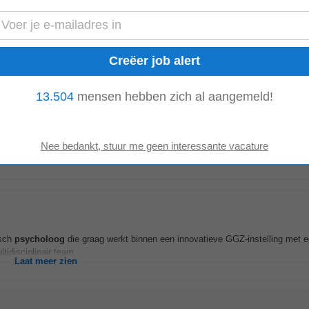
 deskundig en hecht team van professionals met uiteenlopende achtergronden,
 zijn kort, de sfeer is open...
Laat meer zien
13.504
mensen hebben zich al aangemeld!
isch
psycholoog
die graag werkt binnen een innovatieve GGZ-instelling met ee
idisciplinair team...
Laat meer zien
isch
psycholoog
die graag werkt binnen een innovatieve GGZ-instelling met ee
idisciplinair team...
Laat meer zien