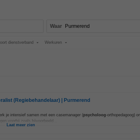
Waar
oort dienstverband
Werkuren
alist (Regiebehandelaar) | Purmerend
t werk je intensief samen met een casemanager (
psycholoog
-orthopedagoog) o
n voorbij zoals bijvoorbeeld...
Laat meer zien