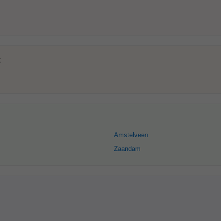
:
Amstelveen
Zaandam