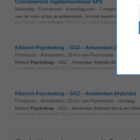
Coördinerend regiebehandelaar SPV
Maandag
-
Purmerend
-
maandag.com
-
1 maand geleden
voor de mens achter de problematiek. Je komt terecht in een klein,
psychiaters,
psychologen
, SPV’ers en andere behandelaren. De lijnen
Klinisch Psycholoog – GGZ – Amsterdam (Hybride)
Prorences
-
Amsterdam
, 15 km van Purmerend
-
vandaag
Klinisch
Psycholoog
– GGZ – Amsterdam (Hybride) Ben jij een klin
op mentale gezondheid? Wil je jouw expertise inzetten binnen een mult
Klinisch Psycholoog – GGZ – Amsterdam (Hybride)
Prorences
-
Amsterdam
, 15 km van Purmerend
-
vandaag
Klinisch
Psycholoog
– GGZ – Amsterdam (Hybride) Ben jij een klin
op mentale gezondheid? Wil je jouw expertise inzetten binnen een mult