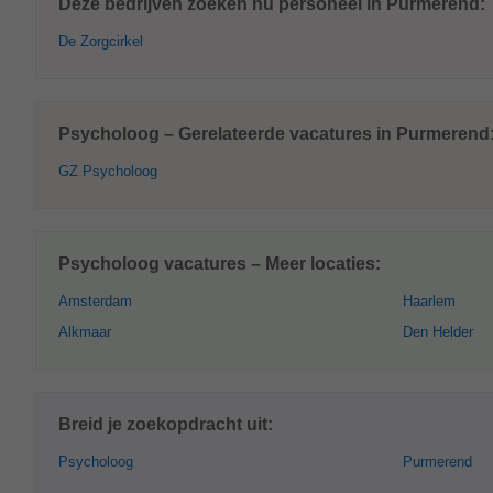
Deze bedrijven zoeken nu personeel in Purmerend:
De Zorgcirkel
Psycholoog – Gerelateerde vacatures in Purmerend
GZ Psycholoog
Psycholoog vacatures – Meer locaties:
Amsterdam
Haarlem
Alkmaar
Den Helder
Breid je zoekopdracht uit:
Psycholoog
Purmerend