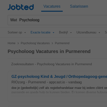
Jobted
Vacatures
Salarissen
Wat
Sorteer op
Exacte locatie
Bedrijf
Uitzendbureau
S
>
>
Home
Psycholoog Vacatures
Purmerend
Psycholoog Vacatures in Purmerend
Zoekresultaten - Psycholoog Vacatures in Purmerend
GZ-psycholoog Kind & Jeugd / Orthopedagoog-gener
RIOzorg
-
Purmerend
-
appcast.io
-
vandaag
doe je (gedeeltelijk) zelf als regiebehandelaar maar bij iedere cliën
passende en goede hulp te kunnen bieden. Er komen diverse hulpvrage