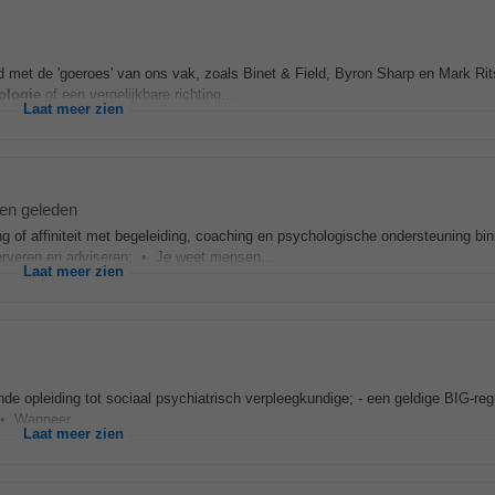
d met de 'goeroes' van ons vak, zoals Binet & Field, Byron Sharp en Mark Ri
ologie
of een vergelijkbare richting...
Laat meer zien
en geleden
ng of affiniteit met begeleiding, coaching en psychologische ondersteuning bi
serveren en adviseren; • Je weet mensen...
Laat meer zien
nde opleiding tot sociaal psychiatrisch verpleegkundige; - een geldige BIG-regi
. • Wanneer...
Laat meer zien