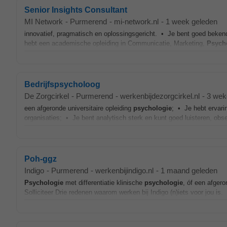
Senior Insights Consultant
MI Network
-
Purmerend
-
mi-network.nl
-
1 week geleden
innovatief, pragmatisch en oplossingsgericht. • Je bent goed beken
hebt een academische opleiding in Communicatie, Marketing,
Psych
Bedrijfspsycholoog
De Zorgcirkel
-
Purmerend
-
werkenbijdezorgcirkel.nl
-
3 wek
een afgeronde universitaire opleiding
psychologie
; • Je hebt ervari
organisaties; • Je bent analytisch sterk en kunt goed luisteren, ob
Poh-ggz
Indigo
-
Purmerend
-
werkenbijindigo.nl
-
1 maand geleden
Psychologie
met differentiatie klinische
psychologie
, óf een afgero
Solliciteer Drie redenen waarom werken bij Indigo (n)iets voor jou is