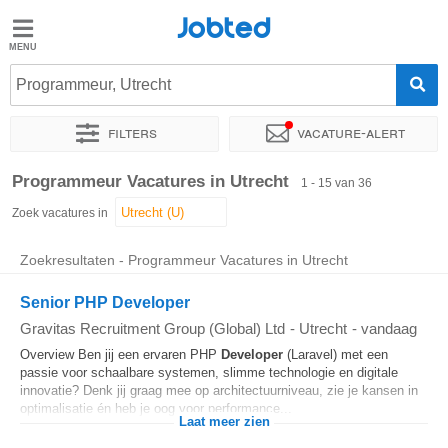
Jobted
Jobted
Vacatures
Programmeur, Utrecht
Filters
Vacature-alert
Salarissen
Sorteer op
Exacte locatie
Bedrijf
Uitzendbureau
Soo
Programmeur Vacatures in Utrecht
1 - 15 van 36
Zoek vacatures in
Zoekresultaten - Programmeur Vacatures in Utrecht
Senior PHP Developer
Gravitas Recruitment Group (Global) Ltd
-
Utrecht
-
vandaag
Overview Ben jij een ervaren PHP
Developer
(Laravel) met een
passie voor schaalbare systemen, slimme technologie en digitale
innovatie? Denk jij graag mee op architectuurniveau, zie je kansen in
optimalisatie én heb je oog voor performance...
Laat meer zien