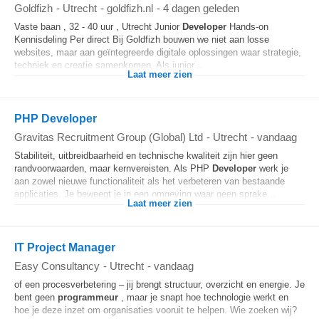
Goldfizh
-
Utrecht
-
goldfizh.nl
-
4 dagen geleden
Vaste baan , 32 - 40 uur , Utrecht Junior
Developer
Hands-on
Kennisdeling Per direct Bij Goldfizh bouwen we niet aan losse
websites, maar aan geïntegreerde digitale oplossingen waar strategie,
techniek en creatie samenkomen. Als junior...
Laat meer zien
PHP Developer
Gravitas Recruitment Group (Global) Ltd
-
Utrecht
-
vandaag
Stabiliteit, uitbreidbaarheid en technische kwaliteit zijn hier geen
randvoorwaarden, maar kernvereisten. Als PHP
Developer
werk je
aan zowel nieuwe functionaliteit als het verbeteren van bestaande
applicaties. Je beweegt je in een omgeving waar geen sprake...
Laat meer zien
IT Project Manager
Easy Consultancy
-
Utrecht
-
vandaag
of een procesverbetering – jij brengt structuur, overzicht en energie. Je
bent geen
programmeur
, maar je snapt hoe technologie werkt en
hoe je deze inzet om organisaties vooruit te helpen. Wie zoeken wij?