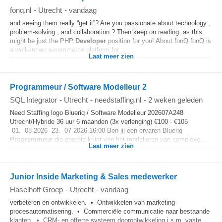
fonq.nl
-
Utrecht
-
vandaag
and seeing them really “get it”? Are you passionate about technology ,
problem-solving , and collaboration ? Then keep on reading, as this
might be just the PHP
Developer
position for you! About fonQ fonQ is
a well-known e-commerce platform for...
Laat meer zien
Programmeur / Software Modelleur 2
SQL Integrator
-
Utrecht
-
needstaffing.nl
-
2 weken geleden
Need Staffing logo Blueriq / Software Modelleur 202607A248
Utrecht/Hybride 36 uur 6 maanden (3x verlenging) €100 - €105
01. 08-2026 23. 07-2026 16:00 Ben jij een ervaren Blueriq
Programmeur
die energie krijgt van het modelleren van complexe...
Laat meer zien
Junior Inside Marketing & Sales medewerker
Haselhoff Groep
-
Utrecht
-
vandaag
verbeteren en ontwikkelen. • Ontwikkelen van marketing-
procesautomatisering. • Commerciële communicatie naar bestaande
klanten. • CRM- en offerte systeem doorontwikkeling i.s.m. vaste