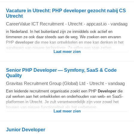
Vacature in Utrecht: PHP developer gezocht nabij CS
Utrecht
CareerValue ICT Recruitment
-
Utrecht
-
appcast.io
-
vandaag
in Nederland. In het buitenland zijn ze inmiddels ook actief en
timmeren ze ook daar steeds aan de weg. We zoeken een ervaren
PHP
developer
die mee kan ontwikkelen en mee kan denken in het
aandragen van nieuwe technologie. Ze willen een stap zetten...
Laat meer zien
Senior PHP Developer — Symfony, SaaS & Code
Quality
Gravitas Recruitment Group (Global) Ltd
-
Utrecht
-
vandaag
Een leidende recruitment organisatie zoekt een PHP
Developer
die
zal werken aan het ontwikkelen en onderhouden van web- en SaaS-
platformen in Utrecht. Je zult verantwoordelijk zijn voor zowel het
bouwen van nieuwe functionaliteit als het verbeteren...
Laat meer zien
Junior Developer