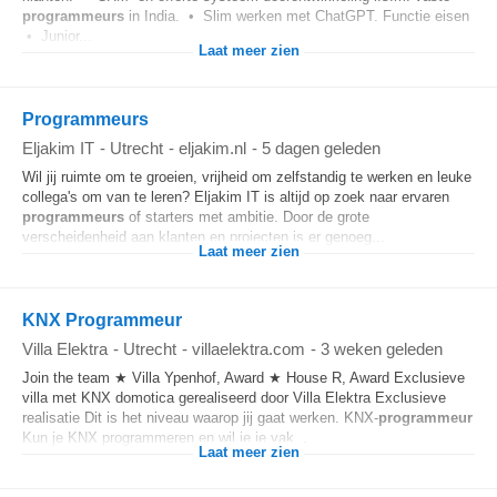
programmeurs
in India. • Slim werken met ChatGPT. Functie eisen
• Junior...
Laat meer zien
Programmeurs
Eljakim IT
-
Utrecht
-
eljakim.nl
-
5 dagen geleden
Wil jij ruimte om te groeien, vrijheid om zelfstandig te werken en leuke
collega's om van te leren? Eljakim IT is altijd op zoek naar ervaren
programmeurs
of starters met ambitie. Door de grote
verscheidenheid aan klanten en projecten is er genoeg...
Laat meer zien
KNX Programmeur
Villa Elektra
-
Utrecht
-
villaelektra.com
-
3 weken geleden
Join the team ★ Villa Ypenhof, Award ★ House R, Award Exclusieve
villa met KNX domotica gerealiseerd door Villa Elektra Exclusieve
realisatie Dit is het niveau waarop jij gaat werken. KNX-
programmeur
Kun je KNX programmeren en wil je je vak...
Laat meer zien