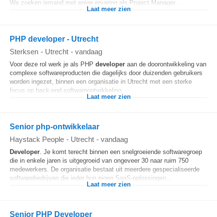
We zoeken iemand met enige ervaring als Project Manager...
Laat meer zien
PHP developer - Utrecht
Sterksen
-
Utrecht
-
vandaag
Voor deze rol werk je als PHP
developer
aan de doorontwikkeling van
complexe softwareproducten die dagelijks door duizenden gebruikers
worden ingezet, binnen een organisatie in Utrecht met een sterke
focus op back-end softwareontwikkeling...
Laat meer zien
Senior php-ontwikkelaar
Haystack People
-
Utrecht
-
vandaag
Developer
. Je komt terecht binnen een snelgroeiende softwaregroep
die in enkele jaren is uitgegroeid van ongeveer 30 naar ruim 750
medewerkers. De organisatie bestaat uit meerdere gespecialiseerde
softwarebedrijven die ieder hun eigen SaaS-oplossingen...
Laat meer zien
Senior PHP Developer