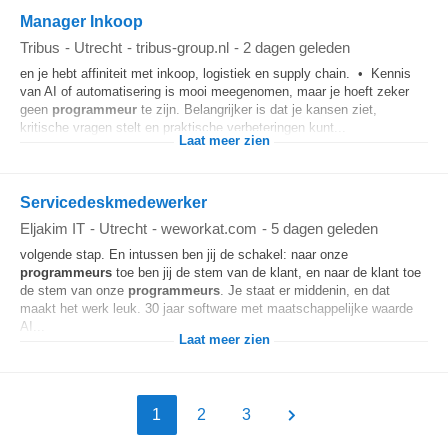
Manager Inkoop
Tribus
-
Utrecht
-
tribus-group.nl
-
2 dagen geleden
en je hebt affiniteit met inkoop, logistiek en supply chain. • Kennis
van AI of automatisering is mooi meegenomen, maar je hoeft zeker
geen
programmeur
te zijn. Belangrijker is dat je kansen ziet,
kritische vragen stelt en praktische verbeteringen kunt...
Laat meer zien
Servicedeskmedewerker
Eljakim IT
-
Utrecht
-
weworkat.com
-
5 dagen geleden
volgende stap. En intussen ben jij de schakel: naar onze
programmeurs
toe ben jij de stem van de klant, en naar de klant toe
de stem van onze
programmeurs
. Je staat er middenin, en dat
maakt het werk leuk. 30 jaar software met maatschappelijke waarde
AI...
Laat meer zien
1
2
3