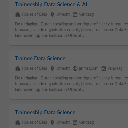
Traineeship Data Science & AI
apartment
place
event_available
House of Bèta
Utrecht
vandaag
De uitdaging ~Dutch speaking and writing proficiency is required
toonaangevende organisaties en volg je een post-master
Data
S
Eindhoven (op ons kantoor in Utrecht...
Trainee Data Science
apartment
place
language
event_available
House of Bèta
Utrecht
jmmst.com
vandaag
De uitdaging ~Dutch speaking and writing proficiency is required
toonaangevende organisaties en volg je een post-master
Data
S
Eindhoven (op ons kantoor in Utrecht...
Traineeship Data Science
apartment
place
event_available
House of Bèta
Utrecht
vandaag