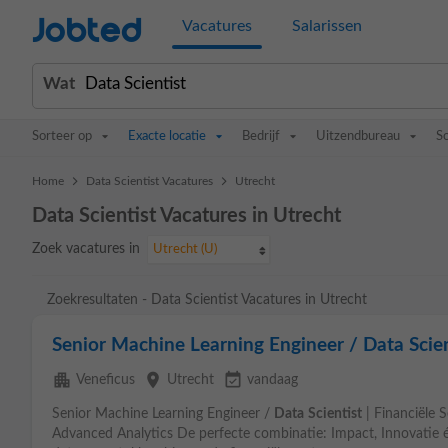
Jobted
Vacatures
Salarissen
Wat
Sorteer op
Exacte locatie
Bedrijf
Uitzendbureau
S
>
>
Home
Data Scientist Vacatures
Utrecht
Data Scientist Vacatures in Utrecht
Zoek vacatures in
Utrecht (U)
Zoekresultaten - Data Scientist Vacatures in Utrecht
Senior Machine Learning Engineer / Data Scient
apartment
place
event_available
Veneficus
Utrecht
vandaag
Senior Machine Learning Engineer /
Data
Scientist
| Financiële 
Advanced Analytics De perfecte combinatie: Impact, Innovatie én