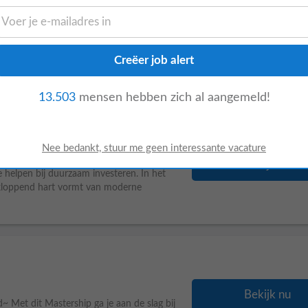
 geleden
Bekijk nu
t AI-modellen die helpen bij duurzaam
r jij hoe
data
het kloppend hart vormt van
13.503
mensen hebben zich al aangemeld!
ident Only
Bekijk nu
e helpen bij duurzaam investeren. In het
kloppend hart vormt van moderne
Bekijk nu
~ Met dit Mastership ga je aan de slag bij