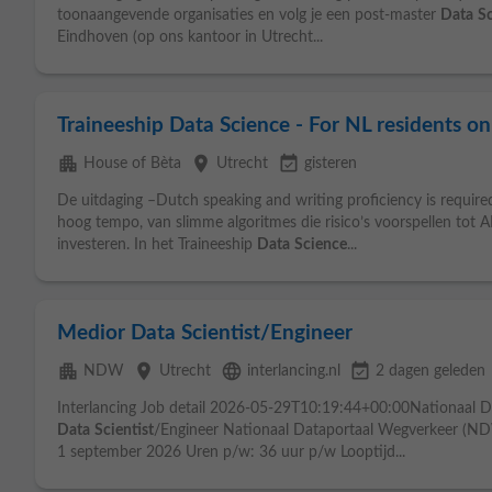
toonaangevende organisaties en volg je een post-master
Data
S
Eindhoven (op ons kantoor in Utrecht...
Traineeship Data Science - For NL residents on
apartment
place
event_available
House of Bèta
Utrecht
gisteren
De uitdaging –Dutch speaking and writing proficiency is requir
hoog tempo, van slimme algoritmes die risico’s voorspellen tot 
investeren. In het Traineeship
Data
Science
...
Medior Data Scientist/Engineer
apartment
place
language
event_available
NDW
Utrecht
interlancing.nl
2 dagen geleden
Interlancing Job detail 2026-05-29T10:19:44+00:00Nationaal
Data
Scientist
/Engineer Nationaal Dataportaal Wegverkeer (NDW
1 september 2026 Uren p/w: 36 uur p/w Looptijd...