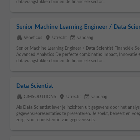
datavraagstukken binnen de financiële sector...
Senior Machine Learning Engineer / Data Scien
apartment
place
event_available
Veneficus
Utrecht
vandaag
Senior Machine Learning Engineer /
Data
Scientist
Financiële Se
Advanced Analytics De perfecte combinatie: Impact, Innovatie én
datavraagstukken binnen de financiële sector...
Data Scientist
apartment
place
event_available
CIMSOLUTIONS
Utrecht
vandaag
Als
Data
Scientist
lever je inzichten uit gegevens door het analy
gegevensrepresentaties te presenteren. Je zoekt, beheert en v
zorgt voor consistentie van gegevenssets...