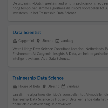
De uitdaging –Dutch speaking and writing proficiency is requir
hoog tempo, van slimme algoritmes die risico’s voorspellen tot 
investeren. In het Traineeship
Data
Science
...
Data Scientist
apartment
place
event_available
Capgemini
Utrecht
vandaag
We're Hiring:
Data
Science
Consultant Location: Netherlands Typ
Environment At Capgemini Insights &
Data
, we help organizatio
intelligent systems. As a
Data
Science
...
Traineeship Data Science
apartment
place
event_available
House of Bèta
Utrecht
vandaag
van slimme algoritmes die risico's voorspellen tot AI-modellen di
Traineeship
Data
Science
bij House of Beta leer jij hoe
data
het 
financiële dienstverlening. Je ontwikkelt...