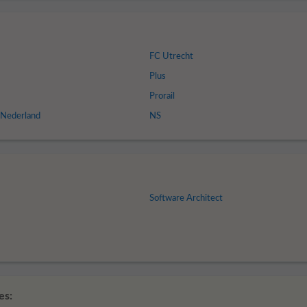
FC Utrecht
Plus
Prorail
p Nederland
NS
Software Architect
es: