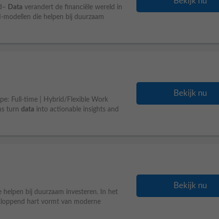
Bekijk nu
ed–
Data
verandert de financiële wereld in
AI-modellen die helpen bij duurzaam
Bekijk nu
e: Full-time | Hybrid/Flexible Work
ns turn
data
into actionable insights and
Bekijk nu
e helpen bij duurzaam investeren. In het
kloppend hart vormt van moderne