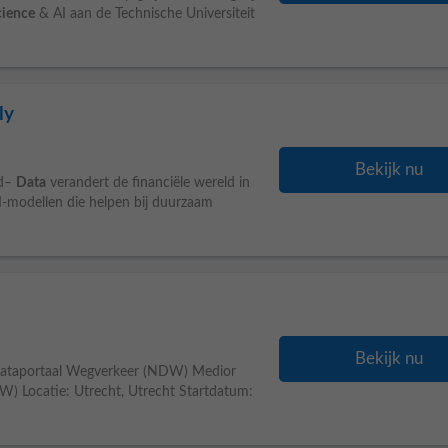
cience
& AI aan de Technische Universiteit
ly
Bekijk nu
ed–
Data
verandert de financiële wereld in
AI-modellen die helpen bij duurzaam
Bekijk nu
 Dataportaal Wegverkeer (NDW) Medior
) Locatie: Utrecht, Utrecht Startdatum: