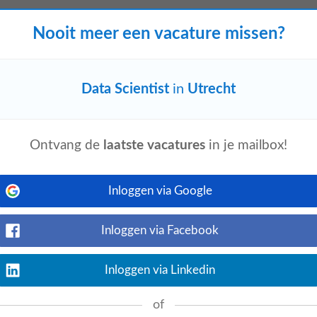
Nooit meer een vacature missen?
cientist)
Bekijk nu
Data Scientist
in
Utrecht
e verantwoordelijk voor het verzamelen,
en te gebruiken voor datagedreven
Ontvang de
laatste vacatures
in je mailbox!
ers van Nederland
Inloggen via Google
Bekijk nu
e helpen bij duurzaam investeren. In het
Inloggen via Facebook
kloppend hart vormt van moderne
Inloggen via Linkedin
of