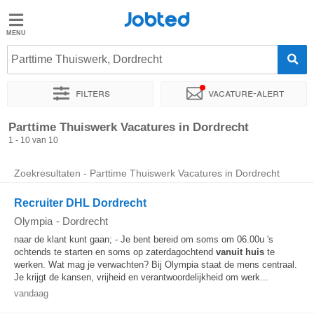
Jobted
Jobted
Vacatures
Parttime Thuiswerk, Dordrecht
Filters
Vacature-alert
Salarissen
Sorteer op
Exacte locatie
Bedrijf
Uitzendbureau
Soo
Parttime Thuiswerk Vacatures in Dordrecht
1 - 10 van 10
Zoekresultaten - Parttime Thuiswerk Vacatures in Dordrecht
Recruiter DHL Dordrecht
Olympia
-
Dordrecht
naar de klant kunt gaan; - Je bent bereid om soms om 06.00u 's
ochtends te starten en soms op zaterdagochtend
vanuit huis
te
werken. Wat mag je verwachten? Bij Olympia staat de mens centraal.
Je krijgt de kansen, vrijheid en verantwoordelijkheid om werk...
vandaag