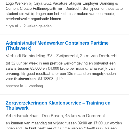
Logo Werken bij Cirya GGZ Vacature Stagiair Employer Branding &
Content Creatie Fulltime/
parttime
· Dordrecht Ben jij een enthousiaste
student die wil bijdragen aan het zichtbaar maken van een mooie,
betekenisvolle organisatie binnen...
cirya.nl
-
2 weken geleden
Administratief Medewerker Containers Parttime
(Thuiswerk)
Verbindt Bemiddeling BV
-
Zwijndrecht
, 3 km van Dordrecht
tot 32 uur per week in een prettige werkomgeving en ontvangt een
salaris tussen €3.000 en €4.000 bruto per maand, afhankelijk van
ervaring. Bij goed resultaat is er een 13e maand en mogelijkheden
voor
thuiswerken
. #J-18808-Ljbffr...
appcast.io
-
vandaag
Zorgverzekeringen Klantenservice – Training en
Thuiswerk
Arbeidsmakelaar
-
Den Bosch
, 45 km van Dordrecht
en kunnen van maandag tot vrijdag tussen 09:00 en 17:00 uur worden
ingepland. Je kunt
parttime
of fulltime werken (16–40 uur). Na een