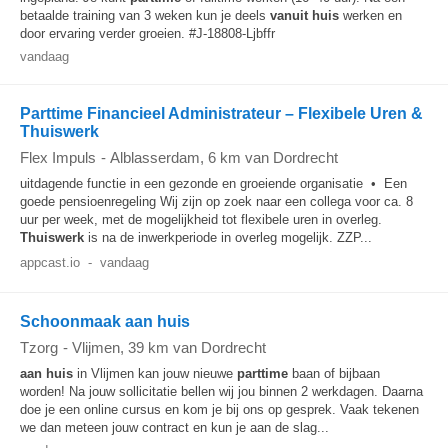
betaalde training van 3 weken kun je deels
vanuit huis
werken en
door ervaring verder groeien. #J-18808-Ljbffr
vandaag
Parttime Financieel Administrateur – Flexibele Uren &
Thuiswerk
Flex Impuls
-
Alblasserdam
, 6 km van Dordrecht
uitdagende functie in een gezonde en groeiende organisatie • Een
goede pensioenregeling Wij zijn op zoek naar een collega voor ca. 8
uur per week, met de mogelijkheid tot flexibele uren in overleg.
Thuiswerk
is na de inwerkperiode in overleg mogelijk. ZZP...
appcast.io
-
vandaag
Schoonmaak aan huis
Tzorg
-
Vlijmen
, 39 km van Dordrecht
aan huis
in Vlijmen kan jouw nieuwe
parttime
baan of bijbaan
worden! Na jouw sollicitatie bellen wij jou binnen 2 werkdagen. Daarna
doe je een online cursus en kom je bij ons op gesprek. Vaak tekenen
we dan meteen jouw contract en kun je aan de slag...