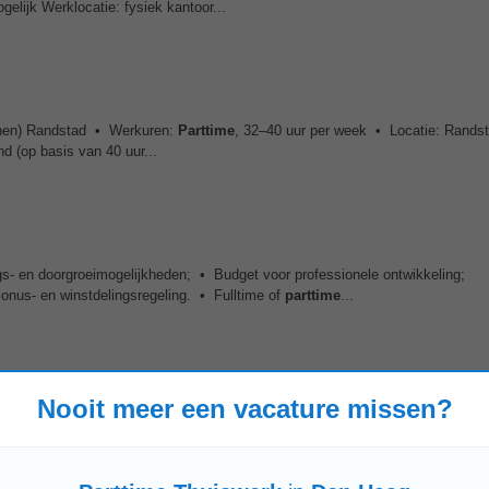
elijk Werklocatie: fysiek kantoor...
oenen) Randstad • Werkuren:
Parttime
, 32–40 uur per week • Locatie: Rands
d (op basis van 40 uur...
gs- en doorgroeimogelijkheden; • Budget voor professionele ontwikkeling;
nus- en winstdelingsregeling. • Fulltime of
parttime
...
Nooit meer een vacature missen?
ruto per maand op basis van een fulltime werkweek van 36 uur. 25 vakantiedag
ide werken: 50% op kantoor en 50...