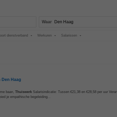
Waar
oort dienstverband
Werkuren
Salarissen
in Den Haag
ltime baan,
Thuiswerk
Salarisindicatie: Tussen €21,38 en €28,58 per uur Veran
ied je empathische begeleiding...