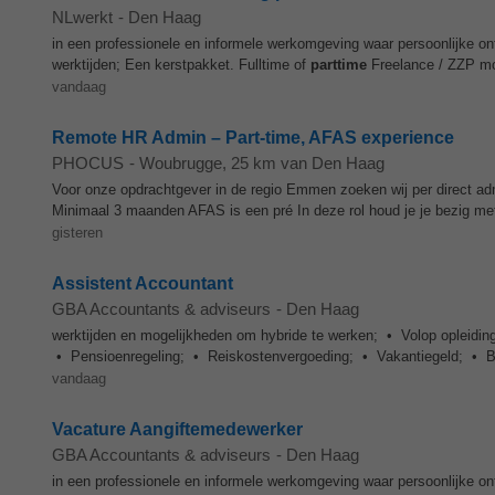
NLwerkt
-
Den Haag
in een professionele en informele werkomgeving waar persoonlijke ont
werktijden; Een kerstpakket. Fulltime of
parttime
Freelance / ZZP mog
vandaag
Remote HR Admin – Part-time, AFAS experience
PHOCUS
-
Woubrugge
, 25 km van Den Haag
Voor onze opdrachtgever in de regio Emmen zoeken wij per direct 
Minimaal 3 maanden AFAS is een pré In deze rol houd je je bezig met
gisteren
Assistent Accountant
GBA Accountants & adviseurs
-
Den Haag
werktijden en mogelijkheden om hybride te werken; • Volop opleidin
• Pensioenregeling; • Reiskostenvergoeding; • Vakantiegeld; • Bo
vandaag
Vacature Aangiftemedewerker
GBA Accountants & adviseurs
-
Den Haag
in een professionele en informele werkomgeving waar persoonlijke ont