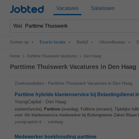
Jobted
Vacatures
Salarissen
Wat
Sorteer op
Exacte locatie
Bedrijf
Uitzendbureau
S
>
>
Home
Parttime Thuiswerk Vacatures
Den Haag
Parttime Thuiswerk Vacatures in Den Haag
Zoekresultaten - Parttime Thuiswerk Vacatures in Den Haag
Parttime hybride klantenservice bij Belastingdienst 
YoungCapital
-
Den Haag
startersfunctie),
Parttime
(overdag), Fulltime (ervaren), Tijdelijke ful
voor: Als klantenservice medewerker bij Buitengewone Zaken Blauw b
youngcapital.nl
-
vandaag
Medewerker boekhouding parttime