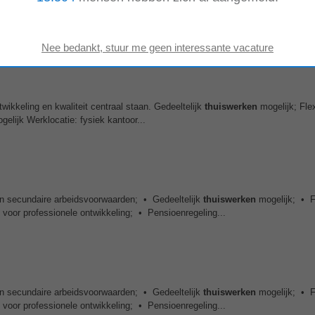
n secundaire arbeidsvoorwaarden; • Gedeeltelijk
thuiswerken
mogelijk; • F
voor professionele ontwikkeling; • Pensioenregeling...
wikkeling en kwaliteit centraal staan. Gedeeltelijk
thuiswerken
mogelijk; Fle
elijk Werklocatie: fysiek kantoor...
n secundaire arbeidsvoorwaarden; • Gedeeltelijk
thuiswerken
mogelijk; • F
voor professionele ontwikkeling; • Pensioenregeling...
n secundaire arbeidsvoorwaarden; • Gedeeltelijk
thuiswerken
mogelijk; • F
voor professionele ontwikkeling; • Pensioenregeling...