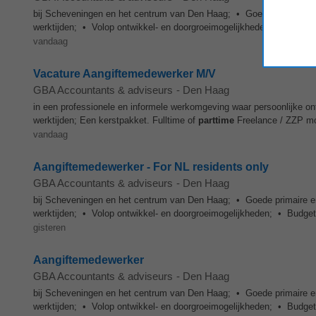
bij Scheveningen en het centrum van Den Haag; • Goede primaire e
werktijden; • Volop ontwikkel- en doorgroeimogelijkheden; • Budget 
vandaag
Vacature Aangiftemedewerker M/V
GBA Accountants & adviseurs
-
Den Haag
in een professionele en informele werkomgeving waar persoonlijke ont
werktijden; Een kerstpakket. Fulltime of
parttime
Freelance / ZZP mog
vandaag
Aangiftemedewerker - For NL residents only
GBA Accountants & adviseurs
-
Den Haag
bij Scheveningen en het centrum van Den Haag; • Goede primaire e
werktijden; • Volop ontwikkel- en doorgroeimogelijkheden; • Budget 
gisteren
Aangiftemedewerker
GBA Accountants & adviseurs
-
Den Haag
bij Scheveningen en het centrum van Den Haag; • Goede primaire e
werktijden; • Volop ontwikkel- en doorgroeimogelijkheden; • Budget 