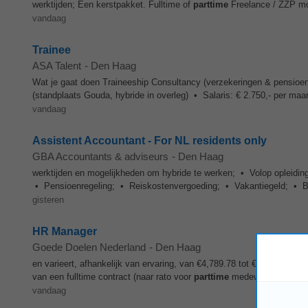
werktijden; Een kerstpakket. Fulltime of
parttime
Freelance / ZZP mog
vandaag
Trainee
ASA Talent
-
Den Haag
Wat je gaat doen Traineeship Consultancy (verzekeringen & pensi
(standplaats Gouda, hybride in overleg) • Salaris: € 2.750,- per maan
vandaag
Assistent Accountant - For NL residents only
GBA Accountants & adviseurs
-
Den Haag
werktijden en mogelijkheden om hybride te werken; • Volop opleidin
• Pensioenregeling; • Reiskostenvergoeding; • Vakantiegeld; • Bo
gisteren
HR Manager
Goede Doelen Nederland
-
Den Haag
en varieert, afhankelijk van ervaring, van €4,789.78 tot €6,334.55 b
van een fulltime contract (naar rato voor
parttime
medewerkers). Hybr
vandaag