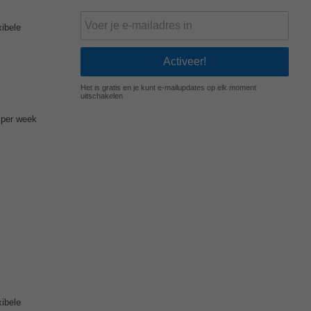
xibele
Het is gratis en je kunt e-mailupdates op elk moment
uitschakelen
per week
xibele