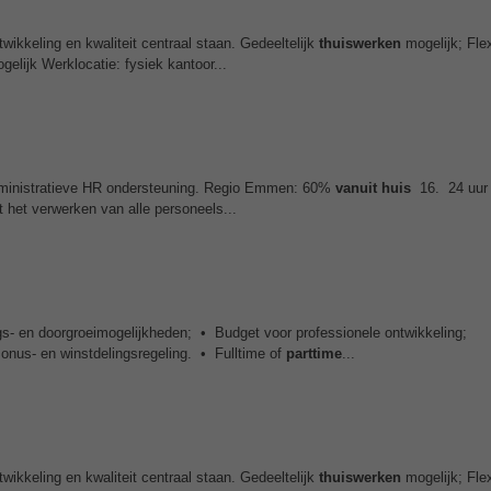
wikkeling en kwaliteit centraal staan. Gedeeltelijk
thuiswerken
mogelijk; Fle
elijk Werklocatie: fysiek kantoor...
administratieve HR ondersteuning. Regio Emmen: 60%
vanuit huis
16. 24 uur 
 het verwerken van alle personeels...
gs- en doorgroeimogelijkheden; • Budget voor professionele ontwikkeling;
nus- en winstdelingsregeling. • Fulltime of
parttime
...
wikkeling en kwaliteit centraal staan. Gedeeltelijk
thuiswerken
mogelijk; Fle