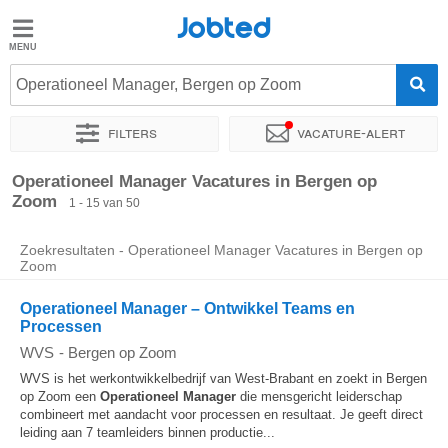
Jobted
Jobted
Vacatures
Operationeel Manager, Bergen op Zoom
Filters
Vacature-alert
Salarissen
Sorteer op
Exacte locatie
Bedrijf
Uitzendbureau
Soo
Operationeel Manager Vacatures in Bergen op
Zoom
1 - 15 van 50
Zoekresultaten - Operationeel Manager Vacatures in Bergen op
Zoom
Operationeel Manager – Ontwikkel Teams en
Processen
WVS
-
Bergen op Zoom
WVS is het werkontwikkelbedrijf van West-Brabant en zoekt in Bergen
op Zoom een
Operationeel
Manager
die mensgericht leiderschap
combineert met aandacht voor processen en resultaat. Je geeft direct
leiding aan 7 teamleiders binnen productie...