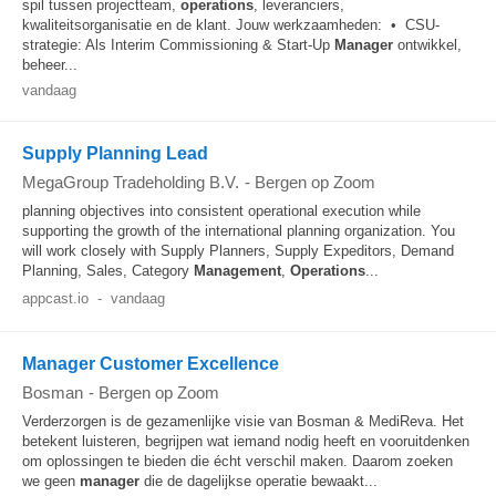
spil tussen projectteam,
operations
, leveranciers,
kwaliteitsorganisatie en de klant. Jouw werkzaamheden: • CSU-
strategie: Als Interim Commissioning & Start-Up
Manager
ontwikkel,
beheer...
vandaag
Supply Planning Lead
MegaGroup Tradeholding B.V.
-
Bergen op Zoom
planning objectives into consistent operational execution while
supporting the growth of the international planning organization. You
will work closely with Supply Planners, Supply Expeditors, Demand
Planning, Sales, Category
Management
,
Operations
...
appcast.io
-
vandaag
Manager Customer Excellence
Bosman
-
Bergen op Zoom
Verderzorgen is de gezamenlijke visie van Bosman & MediReva. Het
betekent luisteren, begrijpen wat iemand nodig heeft en vooruitdenken
om oplossingen te bieden die écht verschil maken. Daarom zoeken
we geen
manager
die de dagelijkse operatie bewaakt...