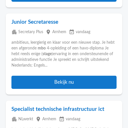
Junior Secretaresse
apartment
place
event_available
Secretary Plus
Arnhem
vandaag
ambitieus, leergierig en klaar voor een nieuwe stap. Je hebt
een afgeronde
mbo
4-opleiding of een havo-diploma Je
hebt reeds enige (
stage
)ervaring in een ondersteunende of
administratieve functie Je spreekt en schrijft uitstekend
Nederlands; Engels...
Bekijk nu
Specialist technische infrastructuur ict
apartment
place
event_available
NLwerkt
Arnhem
vandaag