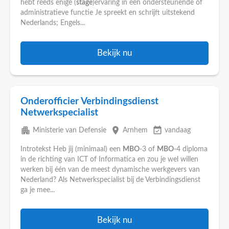
hebt reeds enige (
stage
)ervaring in een ondersteunende of
administratieve functie Je spreekt en schrijft uitstekend
Nederlands; Engels...
Bekijk nu
Onderofficier Verbindingsdienst
Netwerkspecialist
apartment
place
event_available
Ministerie van Defensie
Arnhem
vandaag
Introtekst Heb jij (minimaal) een
MBO
-3 of
MBO
-4 diploma
in de richting van ICT of Informatica en zou je wel willen
werken bij één van de meest dynamische werkgevers van
Nederland? Als Netwerkspecialist bij de Verbindingsdienst
ga je mee...
Bekijk nu