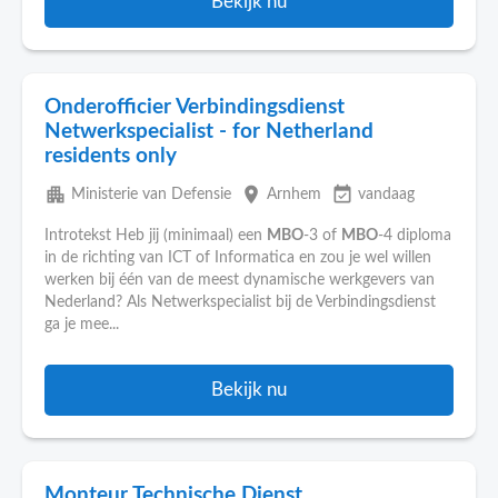
Bekijk nu
Onderofficier Verbindingsdienst
Netwerkspecialist - for Netherland
residents only
apartment
place
event_available
Ministerie van Defensie
Arnhem
vandaag
Introtekst Heb jij (minimaal) een
MBO
-3 of
MBO
-4 diploma
in de richting van ICT of Informatica en zou je wel willen
werken bij één van de meest dynamische werkgevers van
Nederland? Als Netwerkspecialist bij de Verbindingsdienst
ga je mee...
Bekijk nu
Monteur Technische Dienst