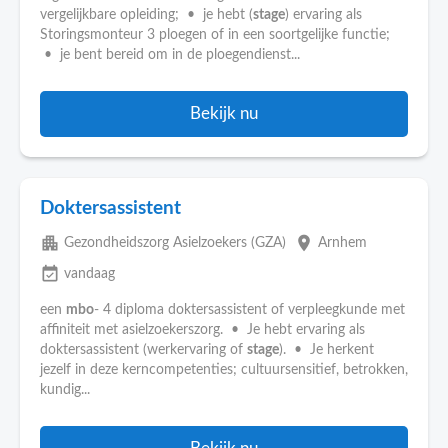
vergelijkbare opleiding; • je hebt (
stage
) ervaring als
Storingsmonteur 3 ploegen of in een soortgelijke functie;
• je bent bereid om in de ploegendienst...
Bekijk nu
Doktersassistent
apartment
place
Gezondheidszorg Asielzoekers (GZA)
Arnhem
event_available
vandaag
een
mbo
- 4 diploma doktersassistent of verpleegkunde met
affiniteit met asielzoekerszorg. • Je hebt ervaring als
doktersassistent (werkervaring of
stage
). • Je herkent
jezelf in deze kerncompetenties; cultuursensitief, betrokken,
kundig...