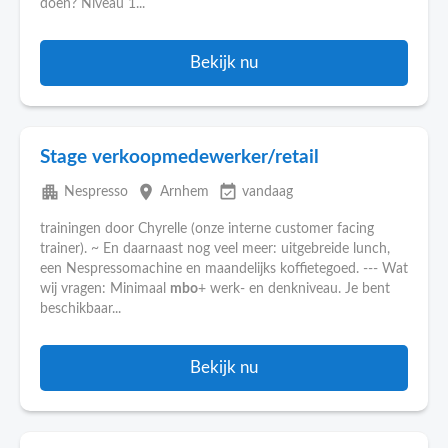
doen? Niveau 1...
Bekijk nu
Stage verkoopmedewerker/retail
apartment
place
event_available
Nespresso
Arnhem
vandaag
trainingen door Chyrelle (onze interne customer facing
trainer). ~ En daarnaast nog veel meer: uitgebreide lunch,
een Nespressomachine en maandelijks koffietegoed. --- Wat
wij vragen: Minimaal
mbo
+ werk- en denkniveau. Je bent
beschikbaar...
Bekijk nu