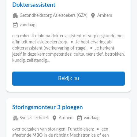
Doktersassistent
apartment
place
Gezondheidszorg Asielzoekers (GZA)
Arnhem
event_available
vandaag
een
mbo
- 4 diploma doktersassistent of verpleegkunde met
affiniteit met asielzoekerszorg. • Je hebt ervaring als
doktersassistent (werkervaring of
stage
). • Je herkent
jezelf in deze kerncompetenties; cultuursensitief, betrokken,
kundig, zelfstandig...
Bekijk nu
Storingsmonteur 3 ploegen
apartment
place
event_available
Synsel Techniek
Arnhem
vandaag
over oorzaken van storingen; Functie-eisen: • een
afgeronde
MBO
in de richting Mechatronica of een