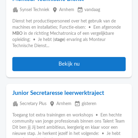
apartment
place
event_available
Synsel Techniek
Arnhem
vandaag
Dienst het productiepersoneel over het gebruik van de
machines en installaties; Functie-eisen: • Een afgeronde
MBO
in de richting Mechatronica of een vergelijkbare
opleiding; • Je hebt (
stage
) ervaring als Monteur
Technische Dienst...
Bekijk nu
Junior Secretaresse leerwerktraject
apartment
place
event_available
Secretary Plus
Arnhem
gisteren
Toegang tot extra trainingen en workshops • Een hechte
community van jonge professionals binnen ons Talent Team
Dit ben jij Jij bent ambitieus, leergierig en klaar voor een
nieuwe stap. Je herkent jezelf in het volgende: • Je hebt