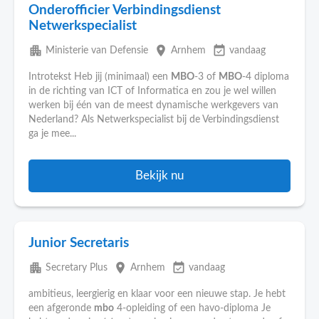
Onderofficier Verbindingsdienst
Netwerkspecialist
apartment
place
event_available
Ministerie van Defensie
Arnhem
vandaag
Introtekst Heb jij (minimaal) een
MBO
-3 of
MBO
-4 diploma
in de richting van ICT of Informatica en zou je wel willen
werken bij één van de meest dynamische werkgevers van
Nederland? Als Netwerkspecialist bij de Verbindingsdienst
ga je mee...
Bekijk nu
Junior Secretaris
apartment
place
event_available
Secretary Plus
Arnhem
vandaag
ambitieus, leergierig en klaar voor een nieuwe stap. Je hebt
een afgeronde
mbo
4-opleiding of een havo-diploma Je