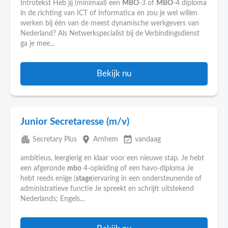
Introtekst Heb jij (minimaal) een
MBO
-3 of
MBO
-4 diploma
in de richting van ICT of Informatica en zou je wel willen
werken bij één van de meest dynamische werkgevers van
Nederland? Als Netwerkspecialist bij de Verbindingsdienst
ga je mee...
Bekijk nu
Junior Secretaresse (m/v)
apartment
place
event_available
Secretary Plus
Arnhem
vandaag
ambitieus, leergierig en klaar voor een nieuwe stap. Je hebt
een afgeronde
mbo
4-opleiding of een havo-diploma Je
hebt reeds enige (
stage
)ervaring in een ondersteunende of
administratieve functie Je spreekt en schrijft uitstekend
Nederlands; Engels...