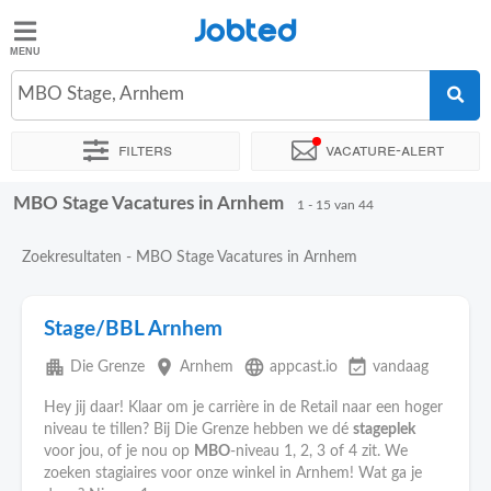
Jobted
Jobted
Vacatures
MBO Stage, Arnhem
Filters
Vacature-alert
Salarissen
MBO Stage Vacatures in Arnhem
Sorteer op
Exacte locatie
Bedrijf
Uitzendbureau
Soo
1 - 15 van 44
Zoekresultaten - MBO Stage Vacatures in Arnhem
Stage/BBL Arnhem
apartment
place
language
event_available
Die Grenze
Arnhem
appcast.io
vandaag
Hey jij daar! Klaar om je carrière in de Retail naar een hoger
niveau te tillen? Bij Die Grenze hebben we dé
stageplek
voor jou, of je nou op
MBO
-niveau 1, 2, 3 of 4 zit. We
zoeken stagiaires voor onze winkel in Arnhem! Wat ga je