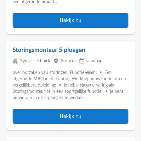
een afgeronde
mbo
4...
Bekijk nu
Storingsmonteur 5 ploegen
apartment
place
event_available
Synsel Techniek
Arnhem
vandaag
over oorzaken van storingen; Functie-eisen: • Een
afgeronde
MBO
in de richting Werktuigbouwkunde of een
vergelijkbare opleiding; • je hebt (
stage
) ervaring als
Storingsmonteur of in een soortgelijke functie; • je bent
bereid om in de 5-ploegen te werken...
Bekijk nu