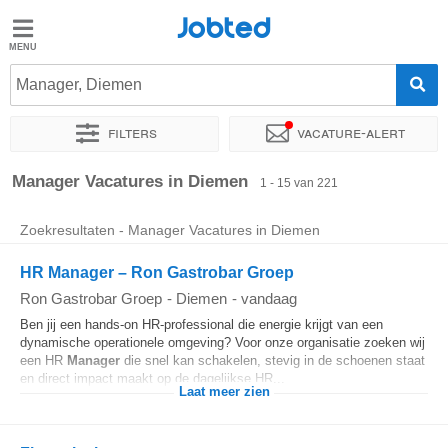
Jobted
Jobted
Vacatures
Manager, Diemen
Filters
Vacature-alert
Salarissen
Sorteer op
Exacte locatie
Bedrijf
Uitzendbureau
Soo
Manager Vacatures in Diemen
1 - 15 van 221
Zoekresultaten - Manager Vacatures in Diemen
HR Manager – Ron Gastrobar Groep
Ron Gastrobar Groep
-
Diemen
-
vandaag
Ben jij een hands-on HR-professional die energie krijgt van een
dynamische operationele omgeving? Voor onze organisatie zoeken wij
een HR
Manager
die snel kan schakelen, stevig in de schoenen staat
en direct impact maakt op de dagelijkse HR...
Laat meer zien