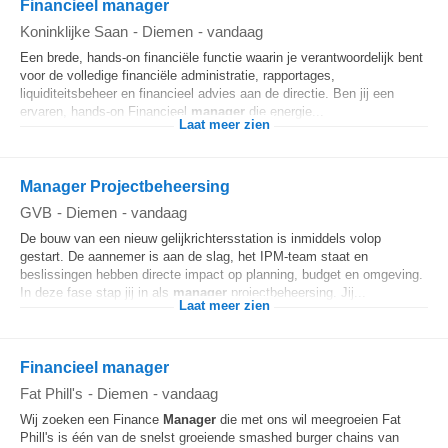
Financieel manager
Koninklijke Saan
-
Diemen
-
vandaag
Een brede, hands-on financiële functie waarin je verantwoordelijk bent
voor de volledige financiële administratie, rapportages,
liquiditeitsbeheer en financieel advies aan de directie. Ben jij een
ervaren, hands-on Financieel
manager
die energie...
Laat meer zien
Manager Projectbeheersing
GVB
-
Diemen
-
vandaag
De bouw van een nieuw gelijkrichtersstation is inmiddels volop
gestart. De aannemer is aan de slag, het IPM-team staat en
beslissingen hebben directe impact op planning, budget en omgeving.
In deze fase stap jij in als
manager
projectbeheersing. Jij...
Laat meer zien
Financieel manager
Fat Phill's
-
Diemen
-
vandaag
Wij zoeken een Finance
Manager
die met ons wil meegroeien Fat
Phill's is één van de snelst groeiende smashed burger chains van