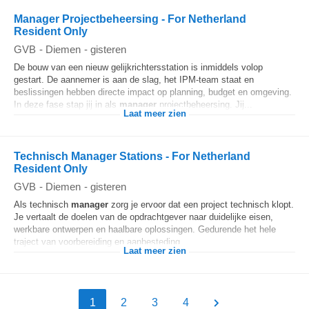
Manager Projectbeheersing - For Netherland
Resident Only
GVB
-
Diemen
-
gisteren
De bouw van een nieuw gelijkrichtersstation is inmiddels volop
gestart. De aannemer is aan de slag, het IPM-team staat en
beslissingen hebben directe impact op planning, budget en omgeving.
In deze fase stap jij in als
manager
projectbeheersing. Jij...
Laat meer zien
Technisch Manager Stations - For Netherland
Resident Only
GVB
-
Diemen
-
gisteren
Als technisch
manager
zorg je ervoor dat een project technisch klopt.
Je vertaalt de doelen van de opdrachtgever naar duidelijke eisen,
werkbare ontwerpen en haalbare oplossingen. Gedurende het hele
traject van voorbereiding en aanbesteding...
Laat meer zien
1
2
3
4