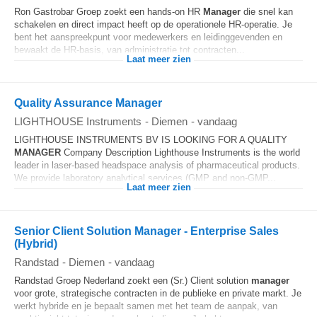
Ron Gastrobar Groep zoekt een hands-on HR
Manager
die snel kan
schakelen en direct impact heeft op de operationele HR-operatie. Je
bent het aanspreekpunt voor medewerkers en leidinggevenden en
bewaakt de HR-basis, van administratie tot contracten...
Laat meer zien
Quality Assurance Manager
LIGHTHOUSE Instruments
-
Diemen
-
vandaag
LIGHTHOUSE INSTRUMENTS BV IS LOOKING FOR A QUALITY
MANAGER
Company Description Lighthouse Instruments is the world
leader in laser-based headspace analysis of pharmaceutical products.
We provide laboratory analytical services (GMP and non-GMP...
Laat meer zien
Senior Client Solution Manager - Enterprise Sales
(Hybrid)
Randstad
-
Diemen
-
vandaag
Randstad Groep Nederland zoekt een (Sr.) Client solution
manager
voor grote, strategische contracten in de publieke en private markt. Je
werkt hybride en je bepaalt samen met het team de aanpak, van