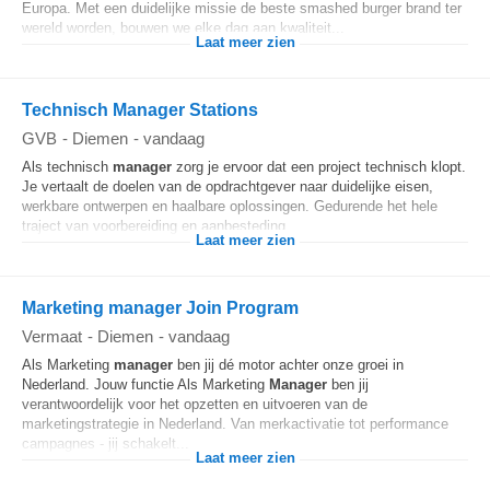
Europa. Met een duidelijke missie de beste smashed burger brand ter
wereld worden, bouwen we elke dag aan kwaliteit...
Laat meer zien
Technisch Manager Stations
GVB
-
Diemen
-
vandaag
Als technisch
manager
zorg je ervoor dat een project technisch klopt.
Je vertaalt de doelen van de opdrachtgever naar duidelijke eisen,
werkbare ontwerpen en haalbare oplossingen. Gedurende het hele
traject van voorbereiding en aanbesteding...
Laat meer zien
Marketing manager Join Program
Vermaat
-
Diemen
-
vandaag
Als Marketing
manager
ben jij dé motor achter onze groei in
Nederland. Jouw functie Als Marketing
Manager
ben jij
verantwoordelijk voor het opzetten en uitvoeren van de
marketingstrategie in Nederland. Van merkactivatie tot performance
campagnes - jij schakelt...
Laat meer zien