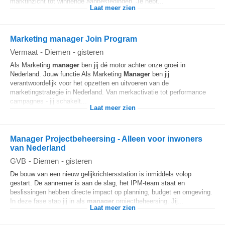
marktinzicht tot winnende aanbestedingen. Je hebt...
Laat meer zien
Marketing manager Join Program
Vermaat
-
Diemen
-
gisteren
Als Marketing
manager
ben jij dé motor achter onze groei in
Nederland. Jouw functie Als Marketing
Manager
ben jij
verantwoordelijk voor het opzetten en uitvoeren van de
marketingstrategie in Nederland. Van merkactivatie tot performance
campagnes - jij schakelt...
Laat meer zien
Manager Projectbeheersing - Alleen voor inwoners
van Nederland
GVB
-
Diemen
-
gisteren
De bouw van een nieuw gelijkrichtersstation is inmiddels volop
gestart. De aannemer is aan de slag, het IPM-team staat en
beslissingen hebben directe impact op planning, budget en omgeving.
In deze fase stap jij in als
manager
projectbeheersing. Jij...
Laat meer zien