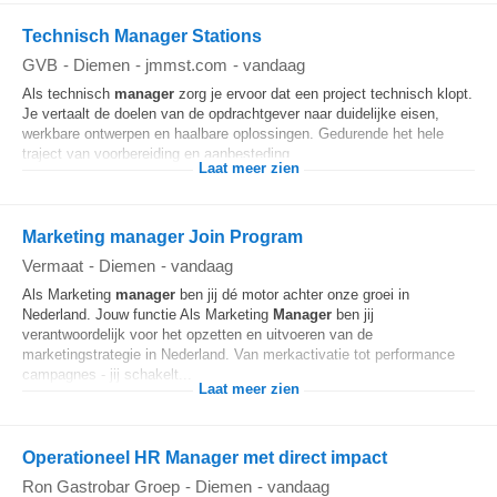
Technisch Manager Stations
GVB
-
Diemen
-
jmmst.com
-
vandaag
Als technisch
manager
zorg je ervoor dat een project technisch klopt.
Je vertaalt de doelen van de opdrachtgever naar duidelijke eisen,
werkbare ontwerpen en haalbare oplossingen. Gedurende het hele
traject van voorbereiding en aanbesteding...
Laat meer zien
Marketing manager Join Program
Vermaat
-
Diemen
-
vandaag
Als Marketing
manager
ben jij dé motor achter onze groei in
Nederland. Jouw functie Als Marketing
Manager
ben jij
verantwoordelijk voor het opzetten en uitvoeren van de
marketingstrategie in Nederland. Van merkactivatie tot performance
campagnes - jij schakelt...
Laat meer zien
Operationeel HR Manager met direct impact
Ron Gastrobar Groep
-
Diemen
-
vandaag