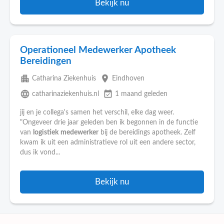
Bekijk nu
Operationeel Medewerker Apotheek
Bereidingen
apartment
place
Catharina Ziekenhuis
Eindhoven
language
event_available
catharinaziekenhuis.nl
1 maand geleden
jij en je collega's samen het verschil, elke dag weer.
"Ongeveer drie jaar geleden ben ik begonnen in de functie
van
logistiek
medewerker
bij de bereidings apotheek. Zelf
kwam ik uit een administratieve rol uit een andere sector,
dus ik vond...
Bekijk nu