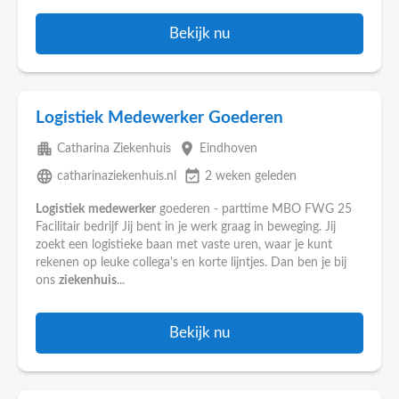
Bekijk nu
Logistiek Medewerker Goederen
apartment
place
Catharina Ziekenhuis
Eindhoven
language
event_available
catharinaziekenhuis.nl
2 weken geleden
Logistiek
medewerker
goederen - parttime MBO FWG 25
Facilitair bedrijf Jij bent in je werk graag in beweging. Jij
zoekt een logistieke baan met vaste uren, waar je kunt
rekenen op leuke collega's en korte lijntjes. Dan ben je bij
ons
ziekenhuis
...
Bekijk nu