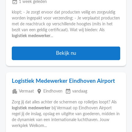
event_available
1 week geleden
klopt; - Je zorgt ervoor dat producten veilig en zorgvuldig
worden ingepakt voor verzending; - Je verplaatst producten
met de reachtruck op verschillende hoogtes (mits in het
bezit van een geldig certificaat). Wat wij bieden: Als
logistiek
medewerker
...
Bekijk nu
Logistiek Medewerker Eindhoven Airport
apartment
place
event_available
Vermaat
Eindhoven
vandaag
Zorg jij dat alles achter de schermen op rolletjes loopt? Als
logistiek
medewerker
bij Vermaat op Eindhoven Airport
regel jij de inslag, opslag en uitgifte van goederen, midden in
de dynamiek van een internationale luchthaven. Jouw
werkplek Welkom...