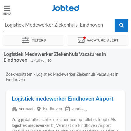
Jobted
Jobted
Vacatures
Logistiek Medewerker Ziekenhuis, Eindhoven
Filters
Vacature-alert
Salarissen
Logistiek Medewerker Ziekenhuis Vacatures in
Sorteer op
Exacte locatie
Bedrijf
Soort dienstverband
Eindhoven
1 - 10 van 10
Zoekresultaten - Logistiek Medewerker Ziekenhuis Vacatures in
Eindhoven
Logistiek medewerker Eindhoven Airport
apartment
place
event_available
Vermaat
Eindhoven
vandaag
Zorg jij dat alles achter de schermen op rolletjes loopt? Als
logistiek
medewerker
bij Vermaat op Eindhoven Airport