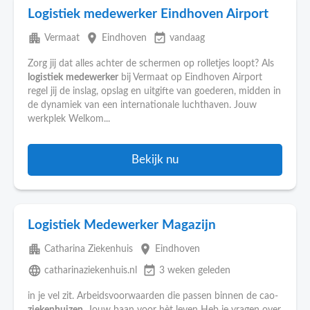
Logistiek medewerker Eindhoven Airport
apartment
place
event_available
Vermaat
Eindhoven
vandaag
Zorg jij dat alles achter de schermen op rolletjes loopt? Als
logistiek
medewerker
bij Vermaat op Eindhoven Airport
regel jij de inslag, opslag en uitgifte van goederen, midden in
de dynamiek van een internationale luchthaven. Jouw
werkplek Welkom...
Bekijk nu
Logistiek Medewerker Magazijn
apartment
place
Catharina Ziekenhuis
Eindhoven
language
event_available
catharinaziekenhuis.nl
3 weken geleden
in je vel zit. Arbeidsvoorwaarden die passen binnen de cao-