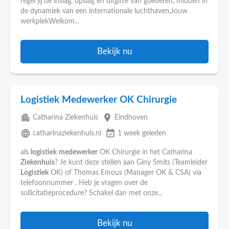
regel jij de inslag, opslag en uitgifte van goederen, midden in
de dynamiek van een internationale luchthaven.Jouw
werkplekWelkom...
Bekijk nu
Logistiek Medewerker OK Chirurgie
apartment
place
Catharina Ziekenhuis
Eindhoven
language
event_available
catharinaziekenhuis.nl
1 week geleden
als
logistiek
medewerker
OK Chirurgie in het Catharina
Ziekenhuis
? Je kunt deze stellen aan Giny Smits (Teamleider
Logistiek
OK) of Thomas Emous (Manager OK & CSA) via
telefoonnummer . Heb je vragen over de
sollicitatieprocedure? Schakel dan met onze...
Bekijk nu