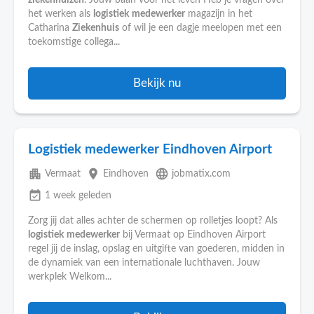
ziekenhuizen
. Jouw baan voor hèt leven Heb je vragen over
het werken als
logistiek
medewerker
magazijn in het
Catharina
Ziekenhuis
of wil je een dagje meelopen met een
toekomstige collega...
Bekijk nu
Logistiek medewerker Eindhoven Airport
apartment
place
language
Vermaat
Eindhoven
jobmatix.com
event_available
1 week geleden
Zorg jij dat alles achter de schermen op rolletjes loopt? Als
logistiek
medewerker
bij Vermaat op Eindhoven Airport
regel jij de inslag, opslag en uitgifte van goederen, midden in
de dynamiek van een internationale luchthaven. Jouw
werkplek Welkom...