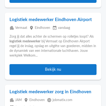
Logistiek medewerker Eindhoven Airport
apartment
place
event_available
Vermaat
Eindhoven
vandaag
Zorg jij dat alles achter de schermen op rolletjes loopt? Als
logistiek
medewerker
bij Vermaat op Eindhoven Airport
regel jij de inslag, opslag en uitgifte van goederen, midden in
de dynamiek van een internationale luchthaven. Jouw
werkplek Welkom...
Bekijk nu
Logistiek medewerker zorg in Eindhoven
apartment
place
language
JAM
Eindhoven
jobmatix.com