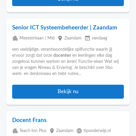
Senior ICT Systeembeheerder | Zaandam
apartment
place
event_available
Meesterbaan | Mid
Zaandam
vandaag
een veelzijdige, verantwoordelijke spilfunctie waarin jij
ervoor zorgt dat onze
docenten
en leerlingen elke dag
zorgeloos kunnen werken en leren! Functie-eisen Wat wij
van je vragen Niveau & Ervaring: Je beschikt over hbo
werk- en denkniveau en hebt ruime...
Bekijk nu
Docent Frans
apartment
place
language
Teach-Inn Plus
Zaandam
tiponderwijs.nl