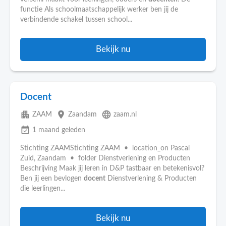
functie Als schoolmaatschappelijk werker ben jij de
verbindende schakel tussen school...
Bekijk nu
Docent
apartment
place
language
ZAAM
Zaandam
zaam.nl
event_available
1 maand geleden
Stichting ZAAMStichting ZAAM • location_on Pascal
Zuid, Zaandam • folder Dienstverlening en Producten
Beschrijving Maak jij leren in D&P tastbaar en betekenisvol?
Ben jij een bevlogen
docent
Dienstverlening & Producten
die leerlingen...
Bekijk nu