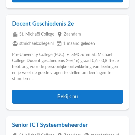
Docent Geschiedenis 2e
apartment
place
St. Michaël College
Zaandam
language
event_available
stmichaelcollege.nl
1 maand geleden
Pre-University College (PUC) • SMC-uren St. Michaël
College
Docent
geschiedenis 2e/(1e) graad 0,6 - 0,8 fte Je
hebt oog voor de persoonlijke ontwikkeling van leerlingen
en je weet de goede vragen te stellen om leerlingen te
stimuleren...
Bekijk nu
Senior ICT Systeembeheerder