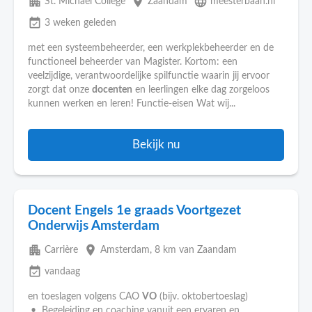
apartment
place
language
St. Michaël College
Zaandam
meesterbaan.nl
event_available
3 weken geleden
met een systeembeheerder, een werkplekbeheerder en de
functioneel beheerder van Magister. Kortom: een
veelzijdige, verantwoordelijke spilfunctie waarin jij ervoor
zorgt dat onze
docenten
en leerlingen elke dag zorgeloos
kunnen werken en leren! Functie-eisen Wat wij...
Bekijk nu
Docent Engels 1e graads Voortgezet
Onderwijs Amsterdam
apartment
place
Carrière
Amsterdam
, 8 km van Zaandam
event_available
vandaag
en toeslagen volgens CAO
VO
(bijv. oktobertoeslag)
• Begeleiding en coaching vanuit een ervaren en