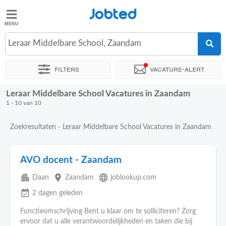
Jobted
Jobted
Vacatures
Leraar Middelbare School, Zaandam
Filters
Vacature-alert
Salarissen
Leraar Middelbare School Vacatures in Zaandam
Sorteer op
Exacte locatie
Bedrijf
Soort dienstverband
1 - 10 van 10
Zoekresultaten - Leraar Middelbare School Vacatures in Zaandam
AVO docent - Zaandam
apartment
place
language
Daan
Zaandam
joblookup.com
event_available
2 dagen geleden
Functieomschrijving Bent u klaar om te solliciteren? Zorg
ervoor dat u alle verantwoordelijkheden en taken die bij