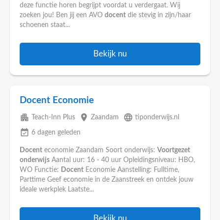
deze functie horen begrijpt voordat u verdergaat. Wij
zoeken jou! Ben jij een AVO
docent
die stevig in zijn/haar
schoenen staat...
Bekijk nu
Docent Economie
apartment
place
language
Teach-Inn Plus
Zaandam
tiponderwijs.nl
event_available
6 dagen geleden
Docent
economie Zaandam Soort onderwijs:
Voortgezet
onderwijs
Aantal uur: 16 - 40 uur Opleidingsniveau: HBO,
WO Functie:
Docent
Economie Aanstelling: Fulltime,
Parttime Geef economie in de Zaanstreek en ontdek jouw
ideale werkplek Laatste...
Bekijk nu