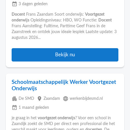
event_available
3 dagen geleden
Docent
Frans Zaandam Soort onderwijs:
Voortgezet
onderwijs
Opleidingsniveau: HBO, WO Functie:
Docent
Frans Aanstelling: Fulltime, Parttime Geef Frans in de
Zaanstreek en ontdek jouw ideale lesplek Laatste update: 3
augustus 2026...
Bekijk nu
Schoolmaatschappelijk Werker Voortgezet
Onderwijs
apartment
place
language
De SMD
Zaandam
werkenbijdesmd.nl
event_available
1 maand geleden
je graag in het
voortgezet onderwijs
? Voor een school in
Zaandijk zoekt de SMD per direct een professional die het
verschil maakt voor leerlingen, ouders en
docenten
. De