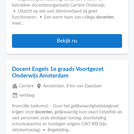
betrokken docentenorganisatie Carriere Onderwijs;
• Uitzicht op een vast dienstverband bij goed
functioneren; • Een warm team van collega-
docenten
,
waar...
Bekijk nu
Docent Engels 1e graads Voortgezet
Onderwijs Amsterdam
apartment
place
Carriere
Amsterdam
, 8 km van Zaandam
event_available
vandaag
financiële toekomst; - Door het gelijkwaardigheidsbeginsel
krijgen onze
docenten
, gelijkwaardig loon exact hetzelfde als
vast personeel, zoals eindejaar toeslag, doorbetaling
schoolvakanties en toeslagen volgens CAO
VO
(bijv.
oktobertoeslag) • Begeleiding...