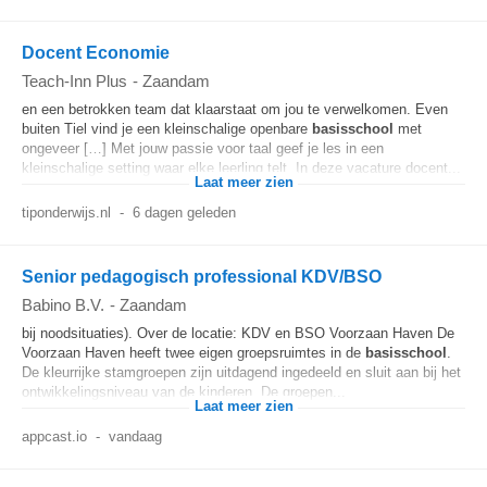
Docent Economie
Teach-Inn Plus
-
Zaandam
en een betrokken team dat klaarstaat om jou te verwelkomen. Even
buiten Tiel vind je een kleinschalige openbare
basisschool
met
ongeveer […] Met jouw passie voor taal geef je les in een
kleinschalige setting waar elke leerling telt. In deze vacature docent...
Laat meer zien
tiponderwijs.nl
-
6 dagen geleden
Senior pedagogisch professional KDV/BSO
Babino B.V.
-
Zaandam
bij noodsituaties). Over de locatie: KDV en BSO Voorzaan Haven De
Voorzaan Haven heeft twee eigen groepsruimtes in de
basisschool
.
De kleurrijke stamgroepen zijn uitdagend ingedeeld en sluit aan bij het
ontwikkelingsniveau van de kinderen. De groepen...
Laat meer zien
appcast.io
-
vandaag