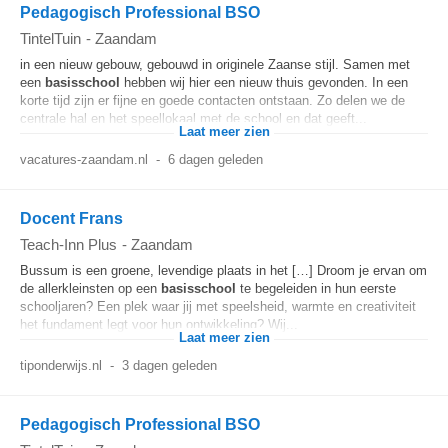
Pedagogisch Professional BSO
TintelTuin
-
Zaandam
in een nieuw gebouw, gebouwd in originele Zaanse stijl. Samen met
een
basisschool
hebben wij hier een nieuw thuis gevonden. In een
korte tijd zijn er fijne en goede contacten ontstaan. Zo delen we de
centrale hal en het speellokaal met de school en dat geeft...
Laat meer zien
vacatures-zaandam.nl
-
6 dagen geleden
Docent Frans
Teach-Inn Plus
-
Zaandam
Bussum is een groene, levendige plaats in het […] Droom je ervan om
de allerkleinsten op een
basisschool
te begeleiden in hun eerste
schooljaren? Een plek waar jij met speelsheid, warmte en creativiteit
het fundament legt voor hun ontwikkeling? Wij...
Laat meer zien
tiponderwijs.nl
-
3 dagen geleden
Pedagogisch Professional BSO