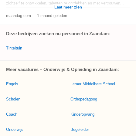
zichzelf te ontwikkelen, talenten te ontdekken en met vertrouwen...
Laat meer zien
maandag.com
-
1 maand geleden
Deze bedrijven zoeken nu personeel in Zaandam:
Tinteltuin
Meer vacatures – Onderwijs & Opleiding in Zaandam:
Engels
Leraar Middelbare School
Scholen
Orthopedagoog
Coach
Kinderopvang
Onderwijs
Begeleider