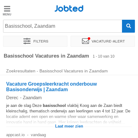
Jobted
Jobted
Vacatures
Basisschool, Zaandam
Filters
Vacature-alert
Salarissen
Sorteer op
Exacte locatie
Bedrijf
Uitzendbureau
Soo
Basisschool Vacatures in Zaandam
1 - 10 van 10
Zoekresultaten - Basisschool Vacatures in Zaandam
Vacature Groepsleerkracht onderbouw
Basisonderwijs | Zaandam
Derec
-
Zaandam
je aan de slag Deze
basisschool
vlakbij Koog aan de Zaan biedt
kleinschalig, thematisch onderwijs aan leerlingen van 4 tot 12 jaar. De
locatie ademt een open en warme sfeer waar samenwerking en
innovatie hand in hand gaan. Hier krijgen leerkrachten de vrijheid...
Laat meer zien
appcast.io
-
vandaag