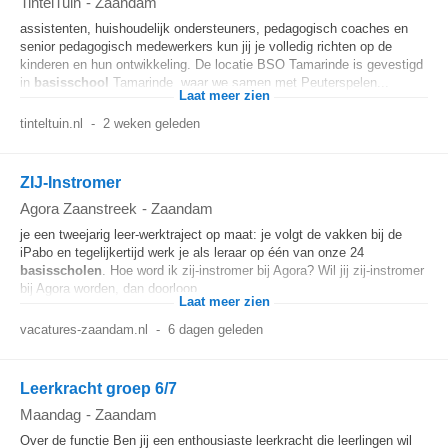
TintelTuin
-
Zaandam
assistenten, huishoudelijk ondersteuners, pedagogisch coaches en
senior pedagogisch medewerkers kun jij je volledig richten op de
kinderen en hun ontwikkeling. De locatie BSO Tamarinde is gevestigd
in
basisschool
Tamarinde, waar we samen met Peuterspelen...
Laat meer zien
tinteltuin.nl
-
2 weken geleden
ZIJ-Instromer
Agora Zaanstreek
-
Zaandam
je een tweejarig leer-werktraject op maat: je volgt de vakken bij de
iPabo en tegelijkertijd werk je als leraar op één van onze 24
basisscholen
. Hoe word ik zij-instromer bij Agora? Wil jij zij-instromer
bij Agora worden, dan doorloop...
Laat meer zien
vacatures-zaandam.nl
-
6 dagen geleden
Leerkracht groep 6/7
Maandag
-
Zaandam
Over de functie Ben jij een enthousiaste leerkracht die leerlingen wil