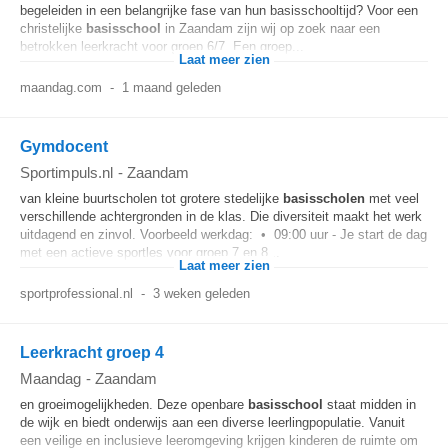
begeleiden in een belangrijke fase van hun basisschooltijd? Voor een
christelijke
basisschool
in Zaandam zijn wij op zoek naar een
betrokken leerkracht voor groep 6/7. Een groep...
Laat meer zien
maandag.com
-
1 maand geleden
Gymdocent
Sportimpuls.nl
-
Zaandam
van kleine buurtscholen tot grotere stedelijke
basisscholen
met veel
verschillende achtergronden in de klas. Die diversiteit maakt het werk
uitdagend en zinvol. Voorbeeld werkdag: • 09:00 uur - Je start de dag
met een actieve sportles voor groep 7 en 8...
Laat meer zien
sportprofessional.nl
-
3 weken geleden
Leerkracht groep 4
Maandag
-
Zaandam
en groeimogelijkheden. Deze openbare
basisschool
staat midden in
de wijk en biedt onderwijs aan een diverse leerlingpopulatie. Vanuit
een veilige en inclusieve leeromgeving krijgen kinderen de ruimte om