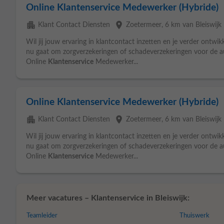
Online Klantenservice Medewerker (Hybride)
apartment
place
Klant Contact Diensten
Zoetermeer
, 6 km van Bleiswijk
Wil jij jouw ervaring in klantcontact inzetten en je verder ontwik
nu gaat om zorgverzekeringen of schadeverzekeringen voor de au
Online
Klantenservice
Medewerker...
Online Klantenservice Medewerker (Hybride)
apartment
place
Klant Contact Diensten
Zoetermeer
, 6 km van Bleiswijk
Wil jij jouw ervaring in klantcontact inzetten en je verder ontwik
nu gaat om zorgverzekeringen of schadeverzekeringen voor de au
Online
Klantenservice
Medewerker...
Meer vacatures – Klantenservice in Bleiswijk:
Teamleider
Thuiswerk