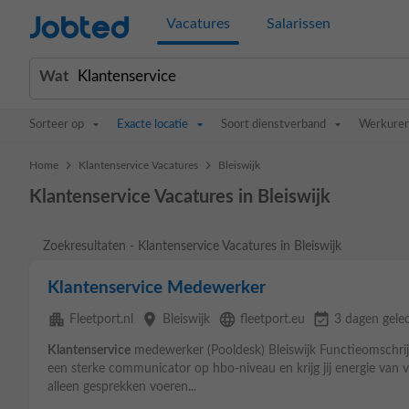
Jobted
Vacatures
Salarissen
Wat
Sorteer op
Exacte locatie
Soort dienstverband
Werkure
>
>
Home
Klantenservice Vacatures
Bleiswijk
Klantenservice Vacatures in Bleiswijk
Zoekresultaten - Klantenservice Vacatures in Bleiswijk
Klantenservice Medewerker
apartment
place
language
event_available
Fleetport.nl
Bleiswijk
fleetport.eu
3 dagen gele
Klantenservice
medewerker (Pooldesk) Bleiswijk Functieomschrijv
een sterke communicator op hbo-niveau en krijg jij energie van ve
alleen gesprekken voeren...