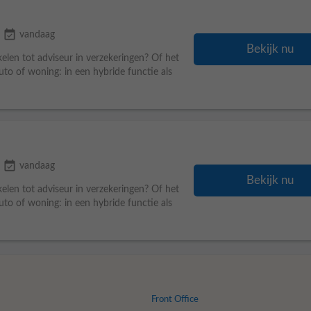
event_available
vandaag
Bekijk nu
kelen tot adviseur in verzekeringen? Of het
to of woning: in een hybride functie als
event_available
vandaag
Bekijk nu
kelen tot adviseur in verzekeringen? Of het
to of woning: in een hybride functie als
Front Office