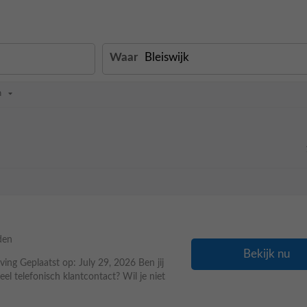
Waar
n
den
Bekijk nu
ing Geplaatst op: July 29, 2026 Ben jij
el telefonisch klantcontact? Wil je niet