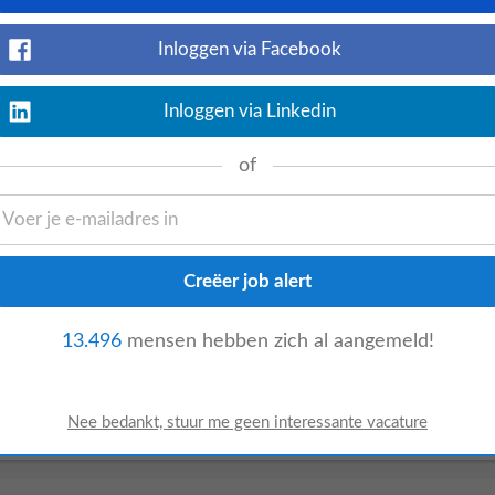
energie van veel telefonisch klantcontact?
Inloggen via Facebook
Inloggen via Linkedin
of
Bekijk nu
gdiensten. Over het bedrijf Binnen dit
g waar geen dag hetzelfde is. Het bedrijf
13.496
mensen hebben zich al aangemeld!
Bekijk nu
elijk salaris van €15,94 per uur en werken