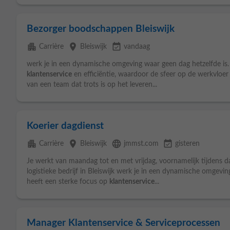
Bezorger boodschappen Bleiswijk
apartment
place
event_available
Carrière
Bleiswijk
vandaag
werk je in een dynamische omgeving waar geen dag hetzelfde is. 
klantenservice
en efficiëntie, waardoor de sfeer op de werkvloer 
van een team dat trots is op het leveren...
Koerier dagdienst
apartment
place
language
event_available
Carrière
Bleiswijk
jmmst.com
gisteren
Je werkt van maandag tot en met vrijdag, voornamelijk tijdens da
logistieke bedrijf in Bleiswijk werk je in een dynamische omgevin
heeft een sterke focus op
klantenservice
...
Manager Klantenservice & Serviceprocessen