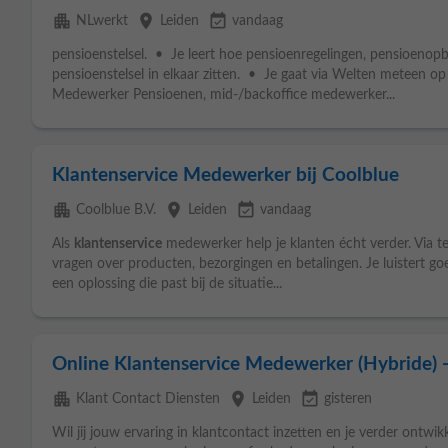
apartment
place
event_available
NLwerkt
Leiden
vandaag
pensioenstelsel. • Je leert hoe pensioenregelingen, pensioeno
pensioenstelsel in elkaar zitten. • Je gaat via Welten meteen op
Medewerker Pensioenen, mid-/backoffice medewerker...
Klantenservice Medewerker bij Coolblue
apartment
place
event_available
Coolblue B.V.
Leiden
vandaag
Als
klantenservice
medewerker help je klanten écht verder. Via t
vragen over producten, bezorgingen en betalingen. Je luistert g
een oplossing die past bij de situatie...
Online Klantenservice Medewerker (Hybride) -
apartment
place
event_available
Klant Contact Diensten
Leiden
gisteren
Wil jij jouw ervaring in klantcontact inzetten en je verder ontwik