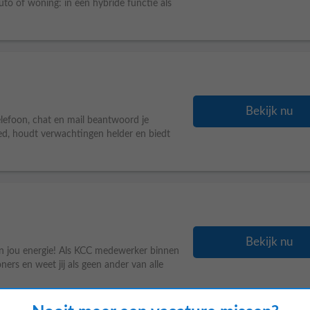
to of woning: in een hybride functie als
Bekijk nu
elefoon, chat en mail beantwoord je
oed, houdt verwachtingen helder en biedt
Bekijk nu
n jou energie! Als KCC medewerker binnen
ers en weet jij als geen ander van alle