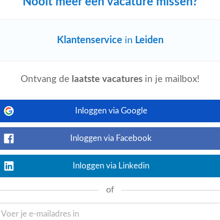
Nooit meer een vacature missen?
ijn
Klantenservice
in
Leiden
Bekijk nu
. Zorg ervoor dat u het onderstaande
leuke baan met veel klantcontact! Als
Ontvang de
laatste vacatures
in je mailbox!
Inloggen via Google
Bekijk nu
Inloggen via Facebook
ewerker Pensioenen, mid-/backoffice
en van deelnemers, verwerkt mutaties in
Inloggen via Linkedin
of
jn