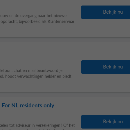
Bekijk nu
pbouw en de overgang naar het nieuwe
 opdracht, bijvoorbeeld als
Klantenservice
Bekijk nu
elefoon, chat en mail beantwoord je
oed, houdt verwachtingen helder en biedt
 For NL residents only
Bekijk nu
kelen tot adviseur in verzekeringen? Of het