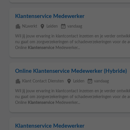
Klantenservice Medewerker
apartment
place
event_available
NLwerkt
Leiden
vandaag
Wil jij jouw ervaring in klantcontact inzetten en je verder ontwik
nu gaat om zorgverzekeringen of schadeverzekeringen voor de au
Online
Klantenservice
Medewerker...
Online Klantenservice Medewerker (Hybride)
apartment
place
event_available
Klant Contact Diensten
Leiden
vandaag
Wil jij jouw ervaring in klantcontact inzetten en je verder ontwik
nu gaat om zorgverzekeringen of schadeverzekeringen voor de au
Online
Klantenservice
Medewerker...
Klantenservice Medewerker