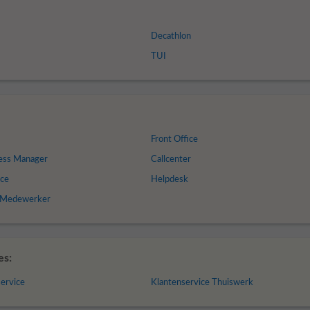
Decathlon
TUI
Front Office
ess Manager
Callcenter
ice
Helpdesk
e Medewerker
es:
service
Klantenservice Thuiswerk