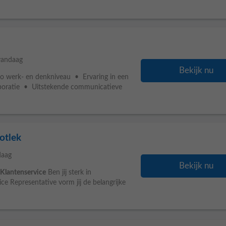
vandaag
Bekijk nu
o werk- en denkniveau • Ervaring in een
orporatie • Uitstekende communicatieve
otlek
daag
Bekijk nu
Klantenservice
Ben jij sterk in
ce Representative vorm jij de belangrijke