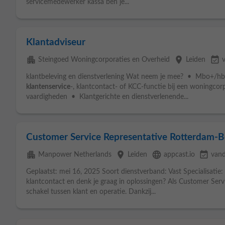
servicemedewerker kassa ben je...
Klantadviseur
apartment
place
event_available
Steingoed Woningcorporaties en Overheid
Leiden
klantbeleving en dienstverlening Wat neem je mee? • Mbo+/hb
klantenservice
-, klantcontact- of KCC-functie bij een woningc
vaardigheden • Klantgerichte en dienstverlenende...
Customer Service Representative Rotterdam-B
apartment
place
language
event_available
Manpower Netherlands
Leiden
appcast.io
van
Geplaatst: mei 16, 2025 Soort dienstverband: Vast Specialisatie:
klantcontact en denk je graag in oplossingen? Als Customer Servi
schakel tussen klant en operatie. Dankzij...