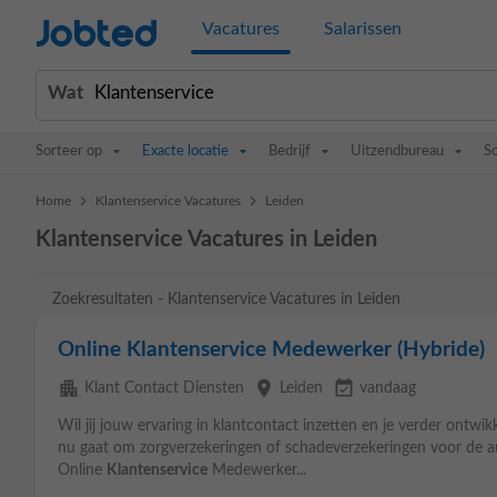
Jobted
Vacatures
Salarissen
Wat
Sorteer op
Exacte locatie
Bedrijf
Uitzendbureau
S
>
>
Home
Klantenservice Vacatures
Leiden
Klantenservice Vacatures in Leiden
Zoekresultaten - Klantenservice Vacatures in Leiden
Online Klantenservice Medewerker (Hybride)
apartment
place
event_available
Klant Contact Diensten
Leiden
vandaag
Wil jij jouw ervaring in klantcontact inzetten en je verder ontwik
nu gaat om zorgverzekeringen of schadeverzekeringen voor de au
Online
Klantenservice
Medewerker...