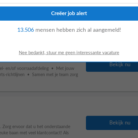
Bekijk nu
 veel klantcontact! Als
ekenen van de boodschappen van klanten
13.506
mensen hebben zich al aangemeld!
merstraat
aag
Bekijk nu
tiel- en/of voorraadafdeling • Met jouw
orts-richtlijnen • Samen met je team zorg
Bekijk nu
. Zorg ervoor dat u het onderstaande
leuke baan met veel klantcontact! Als