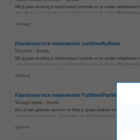
Wil jij jouw ervaring in klantcontact inzetten en je verder ontwikkel
voor de auto of woning: in een hybride functie als Online
Klantenser
vandaag
Klantenservice medewerker parttime/fulltime
NLwerkt
-
Breda
Wil jij jouw ervaring in klantcontact inzetten en je verder ontwikkel
voor de auto of woning: in een hybride functie als Online
Klantenser
vandaag
Klantenservice medewerker Fulltime/Parttime bij Po
YoungCapital
-
Breda
Ben jij een geboren optimist en help je graag anderen vooruit? Als
Kl
hulp kunnen gebruiken. Jouw taken als
Klantenservice
medewerker
gisteren