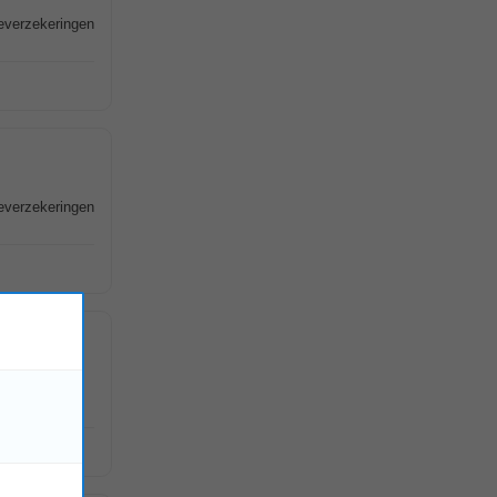
deverzekeringen
deverzekeringen
die wel wat