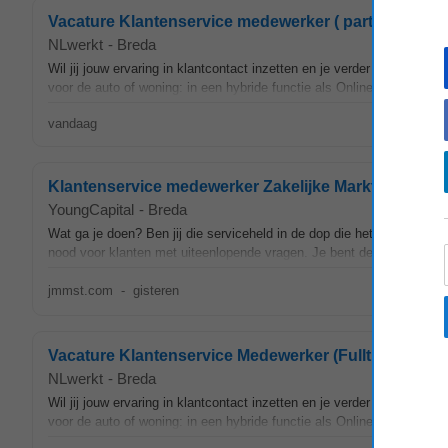
Vacature Klantenservice medewerker ( parttime/fullti
NLwerkt
-
Breda
Wil jij jouw ervaring in klantcontact inzetten en je verder ontwikkel
voor de auto of woning: in een hybride functie als Online
Klantenser
vandaag
Klantenservice medewerker Zakelijke Markt bij Post
YoungCapital
-
Breda
Wat ga je doen? Ben jij die serviceheld in de dop die het geweldig 
nood voor klanten met uiteenlopende vragen. Je bent de stem aan de 
jmmst.com
-
gisteren
Vacature Klantenservice Medewerker (Fulltime/Partti
NLwerkt
-
Breda
Wil jij jouw ervaring in klantcontact inzetten en je verder ontwikkel
voor de auto of woning: in een hybride functie als Online
Klantenser