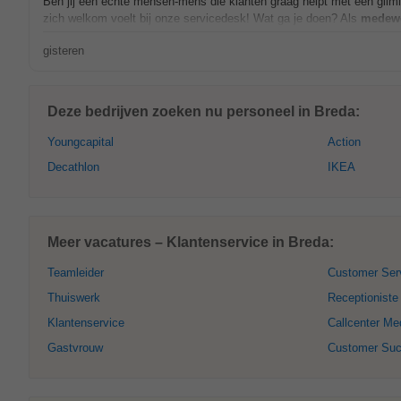
Ben jij een echte mensen-mens die klanten graag helpt met een gliml
zich welkom voelt bij onze servicedesk! Wat ga je doen? Als
medewe
gisteren
Deze bedrijven zoeken nu personeel in Breda:
Youngcapital
Action
Decathlon
IKEA
Meer vacatures – Klantenservice in Breda:
Teamleider
Customer Ser
Thuiswerk
Receptioniste
Klantenservice
Callcenter Me
Gastvrouw
Customer Su