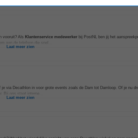
n vooruit? Als
Klantenservice
medewerker
bij PostNL ben jij het aanspreekp
em aan de telefoon die snel...
Laat meer zien
f je via Decathlon in voor grote events zoals de Dam tot Damloop. Of je nu d
 Bij ons staat interne...
Laat meer zien