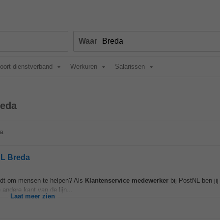
Waar
oort dienstverband
Werkuren
Salarissen
reda
da
NL Breda
vindt om mensen te helpen? Als
Klantenservice
medewerker
bij PostNL ben jij
andere kant van de lijn...
Laat meer zien