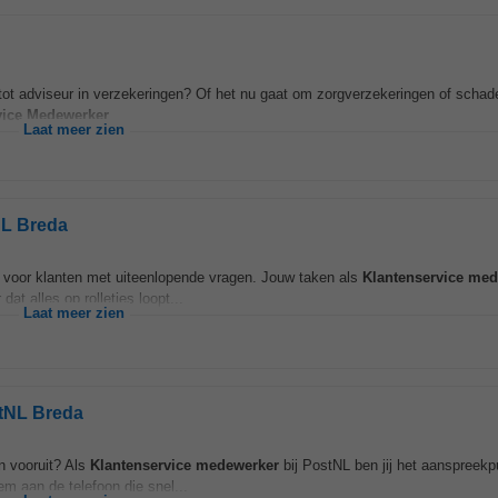
en tot adviseur in verzekeringen? Of het nu gaat om zorgverzekeringen of scha
vice
Medewerker
...
Laat meer zien
NL Breda
od voor klanten met uiteenlopende vragen. Jouw taken als
Klantenservice
med
at alles op rolletjes loopt...
Laat meer zien
stNL Breda
n vooruit? Als
Klantenservice
medewerker
bij PostNL ben jij het aanspreekp
em aan de telefoon die snel...