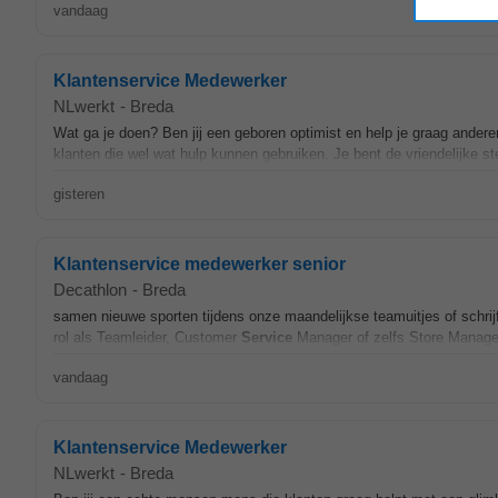
vandaag
Klantenservice Medewerker
NLwerkt
-
Breda
Wat ga je doen? Ben jij een geboren optimist en help je graag andere
klanten die wel wat hulp kunnen gebruiken. Je bent de vriendelijke st
gisteren
Klantenservice medewerker senior
Decathlon
-
Breda
samen nieuwe sporten tijdens onze maandelijkse teamuitjes of schrij
rol als Teamleider, Customer
Service
Manager of zelfs Store Manager.
vandaag
Klantenservice Medewerker
NLwerkt
-
Breda