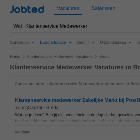
Jobted
Vacatures
Salarissen
Wat
Sorteer op
Exacte locatie
Bedrijf
Uitzendbureau
S
>
>
Home
Klantenservice Medewerker Vacatures
Breda
Klantenservice Medewerker Vacatures in B
Zoekresultaten - Klantenservice Medewerker Vacatures in Bre
Klantenservice medewerker Zakelijke Markt bij Post
YoungCapital
-
Breda
Wat ga je doen? Ben jij die serviceheld in de dop die het geweldig 
nood voor klanten met uiteenlopende vragen. Je bent de stem aan de 
vandaag