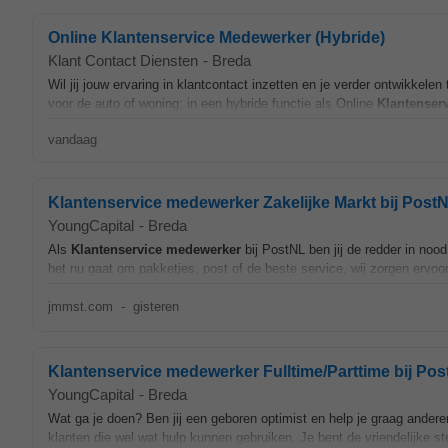
Online Klantenservice Medewerker (Hybride)
Klant Contact Diensten
-
Breda
Wil jij jouw ervaring in klantcontact inzetten en je verder ontwikkel
voor de auto of woning: in een hybride functie als Online
Klantenser
vandaag
Klantenservice medewerker Zakelijke Markt bij Post
YoungCapital
-
Breda
Als
Klantenservice
medewerker
bij PostNL ben jij de redder in no
het nu gaat om pakketjes, post of de beste service, wij zorgen ervoor d
jmmst.com
-
gisteren
Klantenservice medewerker Fulltime/Parttime bij Po
YoungCapital
-
Breda
Wat ga je doen? Ben jij een geboren optimist en help je graag andere
klanten die wel wat hulp kunnen gebruiken. Je bent de vriendelijke st