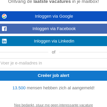
Ontvang de
laatste vacatures
in je mailbox!
me )
Inloggen via Google
en tot adviseur in verzekeringen? Of het nu gaat om zorgverzekeringen of scha
vice
Medewerker
...
Laat meer zien
Inloggen via Facebook
Inloggen via Linkedin
NL Breda
of
vindt om mensen te helpen? Als
Klantenservice
medewerker
bij PostNL ben jij
andere kant van de lijn...
Laat meer zien
me)
13.500
mensen hebben zich al aangemeld!
en tot adviseur in verzekeringen? Of het nu gaat om zorgverzekeringen of scha
vice
Medewerker
...
Laat meer zien