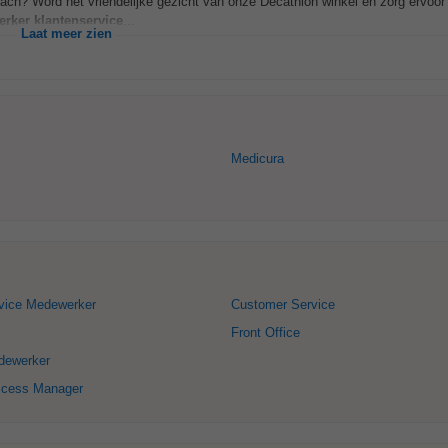
ach? Word het vriendelijke gezicht van onze Decathlon winkel en zorg ervoor 
rker
klantenservice
...
Laat meer zien
Medicura
vice Medewerker
Customer Service
Front Office
dewerker
ccess Manager