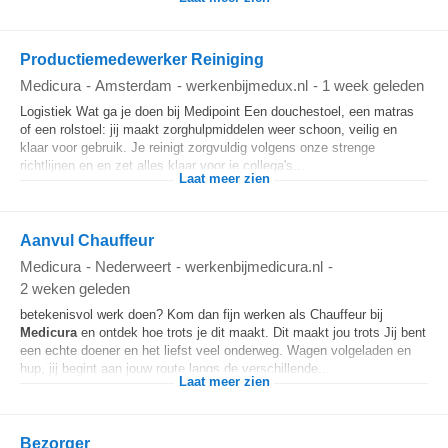
Productiemedewerker Reiniging
Medicura
-
Amsterdam
-
werkenbijmedux.nl
-
1 week geleden
Logistiek Wat ga je doen bij Medipoint Een douchestoel, een matras
of een rolstoel: jij maakt zorghulpmiddelen weer schoon, veilig en
klaar voor gebruik. Je reinigt zorgvuldig volgens onze strenge
richtlijnen en en zet alles klaar voor je collega's...
Laat meer zien
Aanvul Chauffeur
Medicura
-
Nederweert
-
werkenbijmedicura.nl
-
2 weken geleden
betekenisvol werk doen? Kom dan fijn werken als Chauffeur bij
Medicura
en ontdek hoe trots je dit maakt. Dit maakt jou trots Jij bent
een echte doener en het liefst veel onderweg. Wagen volgeladen en
hup, jij begint aan jouw route langs de verschillende...
Laat meer zien
Bezorger