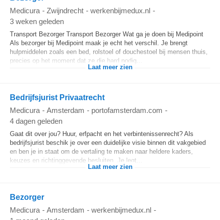
Medicura
-
Zwijndrecht
-
werkenbijmedux.nl
-
3 weken geleden
Transport Bezorger Transport Bezorger Wat ga je doen bij Medipoint
Als bezorger bij Medipoint maak je echt het verschil. Je brengt
hulpmiddelen zoals een bed, rolstoel of douchestoel bij mensen thuis,
precies op het moment dat ze die hard nodig...
Laat meer zien
Bedrijfsjurist Privaatrecht
Medicura
-
Amsterdam
-
portofamsterdam.com
-
4 dagen geleden
Gaat dit over jou? Huur, erfpacht en het verbintenissenrecht? Als
bedrijfsjurist beschik je over een duidelijke visie binnen dit vakgebied
en ben je in staat om de vertaling te maken naar heldere kaders,
keuzes en richtinggevende besluiten. Je legt...
Laat meer zien
Bezorger
Medicura
-
Amsterdam
-
werkenbijmedux.nl
-