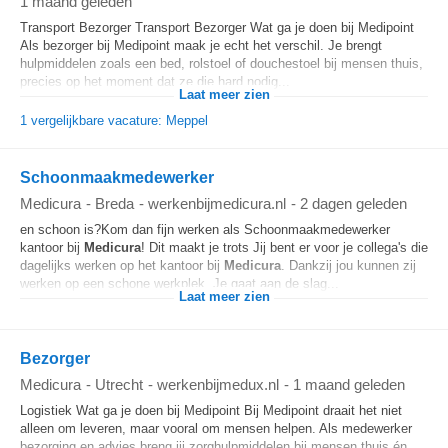
1 maand geleden
Transport Bezorger Transport Bezorger Wat ga je doen bij Medipoint
Als bezorger bij Medipoint maak je echt het verschil. Je brengt
hulpmiddelen zoals een bed, rolstoel of douchestoel bij mensen thuis,
precies op het moment dat ze die hard nodig...
Laat meer zien
1 vergelijkbare vacature: Meppel
Schoonmaakmedewerker
Medicura
-
Breda
-
werkenbijmedicura.nl
-
2 dagen geleden
en schoon is?Kom dan fijn werken als Schoonmaakmedewerker
kantoor bij
Medicura
! Dit maakt je trots Jij bent er voor je collega's die
dagelijks werken op het kantoor bij
Medicura
. Dankzij jou kunnen zij
werken op een schone werkplek. Je gaat aan de slag...
Laat meer zien
Bezorger
Medicura
-
Utrecht
-
werkenbijmedux.nl
-
1 maand geleden
Logistiek Wat ga je doen bij Medipoint Bij Medipoint draait het niet
alleen om leveren, maar vooral om mensen helpen. Als medewerker
bezorging en advies breng jij zorghulpmiddelen bij mensen thuis én