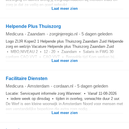
zorg je dat ze veilig en goed gebruikt...
Laat meer zien
Helpende Plus Thuiszorg
Medicura
-
Zaandam
-
zorginjeregio.nl
-
5 dagen geleden
Logo ZIJR Koper2 1 Helpende plus Thuiszorg Zaandam Zuid Helpende
zorg en welzijn Vacature Helpende plus Thuiszorg Zaandam Zuid
• MBO,NIVEAU 2 • 12 - 20 • Zaandam • Salaris in FWG 30
conform CAO VVT • CAO VVT • Bepaalde tijd Kom werken bij...
Laat meer zien
Facilitaire Diensten
Medicura
-
Amsterdam
-
cordaan.nl
-
5 dagen geleden
Locatie: Servicepunt informele zorg Wanneer: • Vanaf 11-08-2026
• iedere week op dinsdag • tijden in overleg, verwachte duur 2 uur.
De Werf is een kleine woonwijk in Amsterdam Noord voor mensen met
een verstandelijke beperking die extra zorg nodig...
Laat meer zien