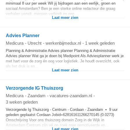
minimaal 8 uur per week Wil jij bijdragen aan een eerlijk, groen en
sociaal Amsterdam? Ben je een sterke online redacteur die graag
verhalen vertelt, mensen verbindt en een...
Laat meer zien
Advies Planner
Medicura
-
Utrecht
-
werkenbijmedux.nl
-
1 week geleden
Planning & Administratie Advies planner Planning & Administratie
Advies planner Wat ga je doen bij Medipoint Als Adviesplanner werk je
met hart voor de zorg én oog voor logistiek. Je houdt overzicht, ook
als het druk is en...
Laat meer zien
Verzorgende IG Thuiszorg
Medicura
-
Zaandam
-
vacatures-zaandam.nl
-
3 weken geleden
Verzorgende Ig Thuiszorg - Centrum - Cordaan - Zaandam • 9 uur
geleden geplaatst Cordaan Jobid=628161611266270145 (0.0273)
Omschrijving Voor ons thuiszorg domein Zorg in de Wijk in
Amsterdam Centrum zijn wij op zoek naar gemotiveerde en...
Laat meer zien