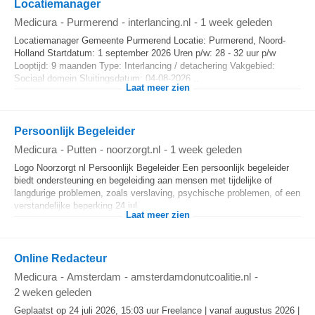
Locatiemanager
Medicura
-
Purmerend
-
interlancing.nl
-
1 week geleden
Locatiemanager Gemeente Purmerend Locatie: Purmerend, Noord-
Holland Startdatum: 1 september 2026 Uren p/w: 28 - 32 uur p/w
Looptijd: 9 maanden Type: Interlancing / detachering Vakgebied:
Sociaal domein Sluitingsdatum: 04-08-2026...
Laat meer zien
Persoonlijk Begeleider
Medicura
-
Putten
-
noorzorgt.nl
-
1 week geleden
Logo Noorzorgt nl Persoonlijk Begeleider Een persoonlijk begeleider
biedt ondersteuning en begeleiding aan mensen met tijdelijke of
langdurige problemen, zoals verslaving, psychische problemen, of een
verstandelijke beperking 24 jul...
Laat meer zien
Online Redacteur
Medicura
-
Amsterdam
-
amsterdamdonutcoalitie.nl
-
2 weken geleden
Geplaatst op 24 juli 2026, 15:03 uur Freelance | vanaf augustus 2026 |