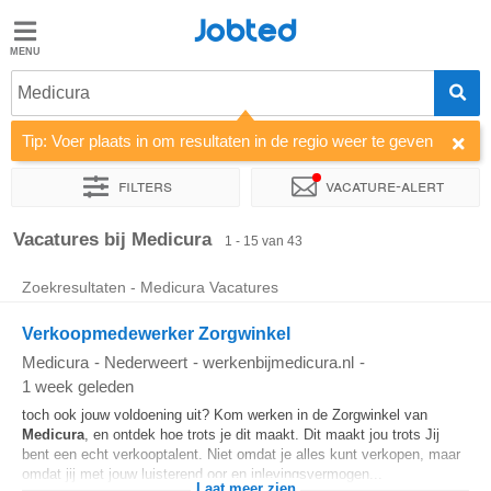
Jobted
Jobted
Vacatures
Medicura
Tip: Voer plaats in om resultaten in de regio weer te geven
Salarissen
Filters
Vacature-alert
Sorteer op
Bedrijf
Soort dienstverband
Werkuren
Vacatures bij Medicura
1 - 15 van 43
Zoekresultaten - Medicura Vacatures
Verkoopmedewerker Zorgwinkel
Medicura
-
Nederweert
-
werkenbijmedicura.nl
-
1 week geleden
toch ook jouw voldoening uit? Kom werken in de Zorgwinkel van
Medicura
, en ontdek hoe trots je dit maakt. Dit maakt jou trots Jij
bent een echt verkooptalent. Niet omdat je alles kunt verkopen, maar
omdat jij met jouw luisterend oor en inlevingsvermogen...
Laat meer zien