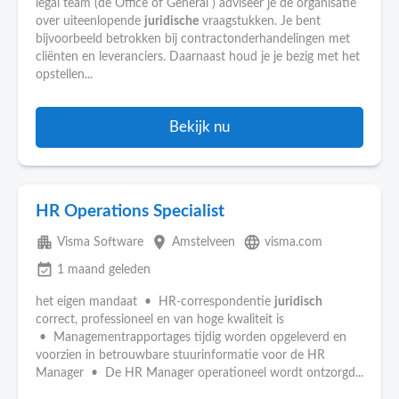
legal team (de Office of General ) adviseer je de organisatie
over uiteenlopende
juridische
vraagstukken. Je bent
bijvoorbeeld betrokken bij contractonderhandelingen met
cliënten en leveranciers. Daarnaast houd je je bezig met het
opstellen...
Bekijk nu
HR Operations Specialist
apartment
place
language
Visma Software
Amstelveen
visma.com
event_available
1 maand geleden
het eigen mandaat • HR-correspondentie
juridisch
correct, professioneel en van hoge kwaliteit is
• Managementrapportages tijdig worden opgeleverd en
voorzien in betrouwbare stuurinformatie voor de HR
Manager • De HR Manager operationeel wordt ontzorgd...