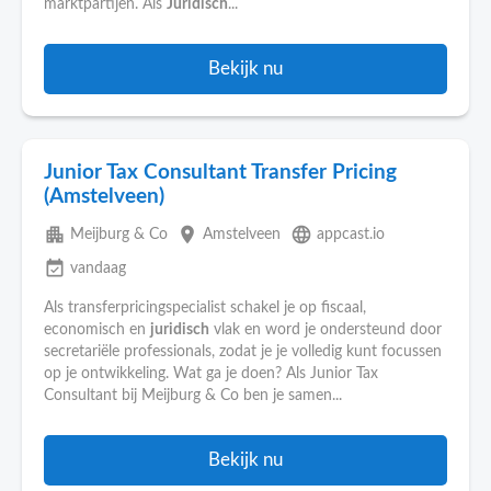
marktpartijen. Als
Juridisch
...
Bekijk nu
Junior Tax Consultant Transfer Pricing
(Amstelveen)
apartment
place
language
Meijburg & Co
Amstelveen
appcast.io
event_available
vandaag
Als transferpricingspecialist schakel je op fiscaal,
economisch en
juridisch
vlak en word je ondersteund door
secretariële professionals, zodat je je volledig kunt focussen
op je ontwikkeling. Wat ga je doen? Als Junior Tax
Consultant bij Meijburg & Co ben je samen...
Bekijk nu