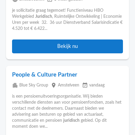
je sollicitatie graag tegemoet! Functieniveau HBO
Werkgebied
Juridisch
, Ruimtelijke Ontwikkeling | Economie
Uren per week 32. 36 uur Dienstverband Salarisindicatie €
4.520 tot € 6.422...
Bekijk nu
People & Culture Partner
apartment
place
event_available
Blue Sky Group
Amstelveen
vandaag
is een pensioenuitvoeringsorganisatie. Wij bieden
verschillende diensten aan voor pensioenfondsen, zoals het
contact met de deelnemers. Daarnaast bieden we
advisering aan besturen op gebied van actuariaat,
communicatie en pensioen
juridisch
gebied. Op dit
moment doen we...