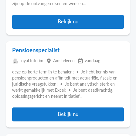
zijn op de ontvangen eisen en wensen...
Bekijk nu
Pensioenspecialist
apartment
place
event_available
Loyal Interim
Amstelveen
vandaag
deze op korte termijn te behalen; • Je hebt kennis van
pensioenproducten en affiniteit met actuariële, fiscale en
juridische
vraagstukken; • Je bent analytisch sterk en
werkt gemakkelijk met Excel; • Je bent daadkrachtig,
oplossingsgericht en neemt initiatief...
Bekijk nu