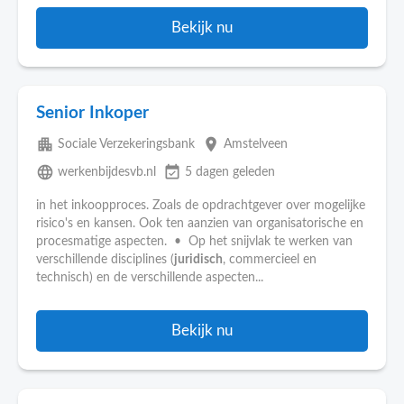
Bekijk nu
Senior Inkoper
apartment
place
Sociale Verzekeringsbank
Amstelveen
language
event_available
werkenbijdesvb.nl
5 dagen geleden
in het inkoopproces. Zoals de opdrachtgever over mogelijke
risico's en kansen. Ook ten aanzien van organisatorische en
procesmatige aspecten. • Op het snijvlak te werken van
verschillende disciplines (
juridisch
, commercieel en
technisch) en de verschillende aspecten...
Bekijk nu