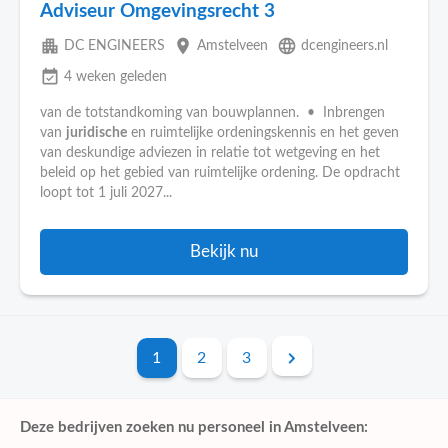
Adviseur Omgevingsrecht 3
apartment
place
language
DC ENGINEERS
Amstelveen
dcengineers.nl
event_available
4 weken geleden
van de totstandkoming van bouwplannen. • Inbrengen
van
juridische
en ruimtelijke ordeningskennis en het geven
van deskundige adviezen in relatie tot wetgeving en het
beleid op het gebied van ruimtelijke ordening. De opdracht
loopt tot 1 juli 2027...
Bekijk nu
1
2
3
Deze bedrijven zoeken nu personeel in Amstelveen: