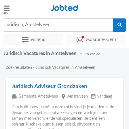
Jobted
Jobted
Vacatures
Juridisch, Amstelveen
Filters
Vacature-alert
Salarissen
Juridisch Vacatures in Amstelveen
Sorteer op
Exacte locatie
Bedrijf
Soort dienstverband
1 - 15 van 33
Zoekresultaten - Juridisch Vacatures in Amstelveen
Juridisch Adviseur Grondzaken
apartment
place
event_available
Gemeente Amstelveen
Amstelveen
vandaag
Dan is dit jouw baan! In deze rol bevind je je midden in de
dynamiek van gebiedsontwikkelingen en werk je nauw
samen met verschillende vakspecialisten. Je bent een
belangrijk schakelpunt tussen beleid, uitvoering en