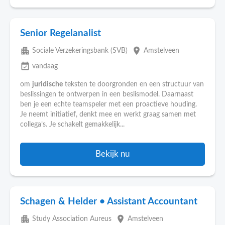
Senior Regelanalist
apartment
place
Sociale Verzekeringsbank (SVB)
Amstelveen
event_available
vandaag
om
juridische
teksten te doorgronden en een structuur van
beslissingen te ontwerpen in een beslismodel. Daarnaast
ben je een echte teamspeler met een proactieve houding.
Je neemt initiatief, denkt mee en werkt graag samen met
collega’s. Je schakelt gemakkelijk...
Bekijk nu
Schagen & Helder • Assistant Accountant
apartment
place
Study Association Aureus
Amstelveen