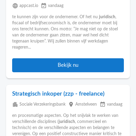
language
event_available
appcast.io
vandaag
te kunnen zijn voor de ondernemer. Of het nu
juridisch
,
fiscaal of bedrijfseconomisch is, de ondernemer moet bij
ons terecht kunnen. Ons motto: “Je mag niet op de stoel
van de ondernemer gaan zitten, maar wel heel dicht
tegenaan kruipen”. Wij zullen binnen vijf werkdagen
reageren...
Bekijk nu
Strategisch inkoper (zzp - freelance)
apartment
place
event_available
Sociale Verzekeringsbank
Amstelveen
vandaag
en procesmatige aspecten. Op het snijvlak te werken van
verschillende disciplines (
juridisch
, commercieel en
technisch) en de verschillende aspecten en belangen te
verenigen. Op een positief constructieve manier kritisch te