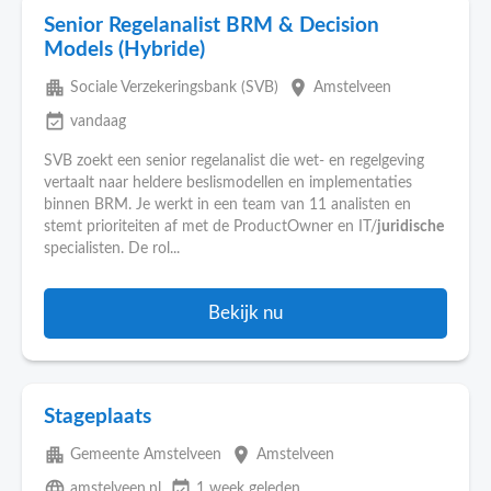
Senior Regelanalist BRM & Decision
Models (Hybride)
apartment
place
Sociale Verzekeringsbank (SVB)
Amstelveen
event_available
vandaag
SVB zoekt een senior regelanalist die wet- en regelgeving
vertaalt naar heldere beslismodellen en implementaties
binnen BRM. Je werkt in een team van 11 analisten en
stemt prioriteiten af met de ProductOwner en IT/
juridische
specialisten. De rol...
Bekijk nu
Stageplaats
apartment
place
Gemeente Amstelveen
Amstelveen
language
event_available
amstelveen.nl
1 week geleden