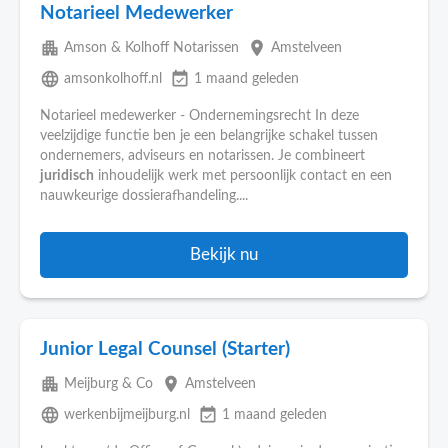
Notarieel Medewerker
apartment
place
Amson & Kolhoff Notarissen
Amstelveen
language
event_available
amsonkolhoff.nl
1 maand geleden
Notarieel medewerker - Ondernemingsrecht In deze
veelzijdige functie ben je een belangrijke schakel tussen
ondernemers, adviseurs en notarissen. Je combineert
juridisch
inhoudelijk werk met persoonlijk contact en een
nauwkeurige dossierafhandeling....
Bekijk nu
Junior Legal Counsel (Starter)
apartment
place
Meijburg & Co
Amstelveen
language
event_available
werkenbijmeijburg.nl
1 maand geleden