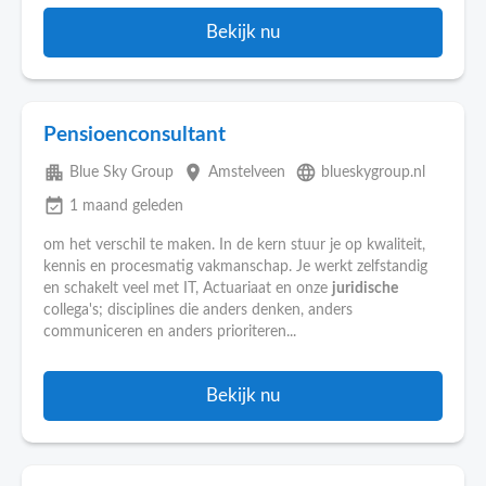
Bekijk nu
Pensioenconsultant
apartment
place
language
Blue Sky Group
Amstelveen
blueskygroup.nl
event_available
1 maand geleden
om het verschil te maken. In de kern stuur je op kwaliteit,
kennis en procesmatig vakmanschap. Je werkt zelfstandig
en schakelt veel met IT, Actuariaat en onze
juridische
collega's; disciplines die anders denken, anders
communiceren en anders prioriteren...
Bekijk nu