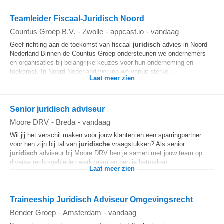
Teamleider Fiscaal-Juridisch Noord
Countus Groep B.V.
-
Zwolle
-
appcast.io
-
vandaag
Geef richting aan de toekomst van fiscaal-
juridisch
advies in Noord-
Nederland Binnen de Countus Groep ondersteunen we ondernemers
en organisaties bij belangrijke keuzes voor hun onderneming en
toekomst. In Noord-Nederland werken we vanuit sterke...
Laat meer zien
Senior juridisch adviseur
Moore DRV
-
Breda
-
vandaag
Wil jij het verschil maken voor jouw klanten en een sparringpartner
voor hen zijn bij tal van
juridische
vraagstukken? Als senior
juridisch
adviseur bij Moore DRV ben je samen met jouw team op
diverse rechtsgebieden werkzaam en ben je betrokken...
Laat meer zien
Traineeship Juridisch Adviseur Omgevingsrecht
Bender Groep
-
Amsterdam
-
vandaag