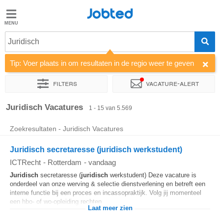
Jobted
Jobted
Vacatures
Juridisch
Tip: Voer plaats in om resultaten in de regio weer te geven
Salarissen
Filters
Vacature-alert
Sorteer op
Bedrijf
Uitzendbureau
Soort dienstverband
Juridisch Vacatures
1 - 15 van 5.569
Zoekresultaten - Juridisch Vacatures
Juridisch secretaresse (juridisch werkstudent)
ICTRecht
-
Rotterdam
-
vandaag
Juridisch
secretaresse (
juridisch
werkstudent) Deze vacature is
onderdeel van onze werving & selectie dienstverlening en betreft een
interne functie bij een proces en incassopraktijk. Volg jij momenteel
een hbo- of wo-opleiding rechten...
Laat meer zien