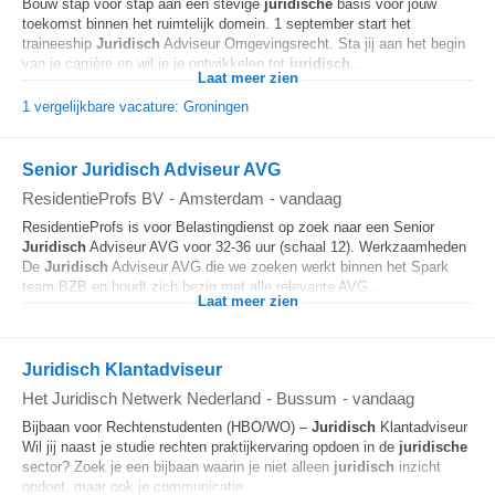
Bouw stap voor stap aan een stevige
juridische
basis voor jouw
toekomst binnen het ruimtelijk domein. 1 september start het
traineeship
Juridisch
Adviseur Omgevingsrecht. Sta jij aan het begin
van je carrière en wil je je ontwikkelen tot
juridisch
...
Laat meer zien
1 vergelijkbare vacature: Groningen
Senior Juridisch Adviseur AVG
ResidentieProfs BV
-
Amsterdam
-
vandaag
ResidentieProfs is voor Belastingdienst op zoek naar een Senior
Juridisch
Adviseur AVG voor 32-36 uur (schaal 12). Werkzaamheden
De
Juridisch
Adviseur AVG die we zoeken werkt binnen het Spark
team BZB en houdt zich bezig met alle relevante AVG...
Laat meer zien
Juridisch Klantadviseur
Het Juridisch Netwerk Nederland
-
Bussum
-
vandaag
Bijbaan voor Rechtenstudenten (HBO/WO) –
Juridisch
Klantadviseur
Wil jij naast je studie rechten praktijkervaring opdoen in de
juridische
sector? Zoek je een bijbaan waarin je niet alleen
juridisch
inzicht
opdoet, maar ook je communicatie...