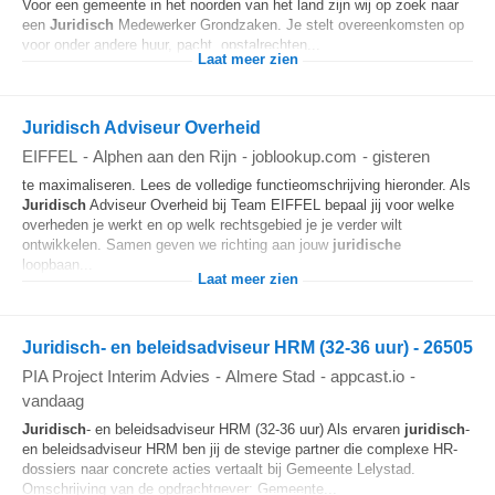
Voor een gemeente in het noorden van het land zijn wij op zoek naar
een
Juridisch
Medewerker Grondzaken. Je stelt overeenkomsten op
voor onder andere huur, pacht, opstalrechten...
Laat meer zien
Juridisch Adviseur Overheid
EIFFEL
-
Alphen aan den Rijn
-
joblookup.com
-
gisteren
te maximaliseren. Lees de volledige functieomschrijving hieronder. Als
Juridisch
Adviseur Overheid bij Team EIFFEL bepaal jij voor welke
overheden je werkt en op welk rechtsgebied je je verder wilt
ontwikkelen. Samen geven we richting aan jouw
juridische
loopbaan...
Laat meer zien
Juridisch- en beleidsadviseur HRM (32-36 uur) - 26505
PIA Project Interim Advies
-
Almere Stad
-
appcast.io
-
vandaag
Juridisch
- en beleidsadviseur HRM (32-36 uur) Als ervaren
juridisch
-
en beleidsadviseur HRM ben jij de stevige partner die complexe HR-
dossiers naar concrete acties vertaalt bij Gemeente Lelystad.
Omschrijving van de opdrachtgever: Gemeente...