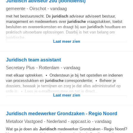
Juridisch adviseur 20u (loondienst)
gemeente
-
Oirschot
-
vandaag
met het bestuursrecht. De
juridisch
adviseur adviseert bestuur,
management en medewerkers over
juridische
vraagstukken, toetst
besluiten en overeenkomsten en draagt bij aan
juridisch
houdbare en
praktisch uitvoerbare oplossingen. Daarbij is het van belang om
juridische
...
Laat meer zien
Juridisch team assistant
Secretary Plus
-
Rotterdam
-
vandaag
met elkaar optrekken. • Ondersteun je bij het opstellen en indienen
van processtukken en
juridische
correspondentie; • Beheer je
dossiers, bewaak je termijnen en zorg je dat alles administratief op
orde is; • Lees je e-mailboxen mee en zet je direct...
Laat meer zien
Juridisch medewerker Grondzaken - Regio Noord
Metafoor Vastgoed
-
Nederland
-
appcast.io
-
vandaag
Wat ga je doen als
Juridisch
medewerker Grondzaken - Regio Noord?