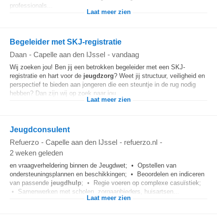
professionals...
Laat meer zien
Begeleider met SKJ-registratie
Daan
-
Capelle aan den IJssel
-
vandaag
Wij zoeken jou! Ben jij een betrokken begeleider met een SKJ-
registratie en hart voor de
jeugdzorg
? Weet jij structuur, veiligheid en
perspectief te bieden aan jongeren die een steuntje in de rug nodig
hebben? Dan zijn wij op zoek naar jou...
Laat meer zien
Jeugdconsulent
Refuerzo
-
Capelle aan den IJssel
-
refuerzo.nl
-
2 weken geleden
en vraagverheldering binnen de Jeugdwet; • Opstellen van
ondersteuningsplannen en beschikkingen; • Beoordelen en indiceren
van passende
jeugdhulp
; • Regie voeren op complexe casuïstiek;
• Samenwerken met scholen, zorgaanbieders, huisartsen...
Laat meer zien