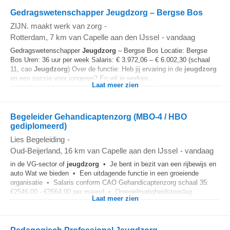
Gedragswetenschapper Jeugdzorg – Bergse Bos
ZIJN. maakt werk van zorg
-
Rotterdam
, 7 km van Capelle aan den IJssel
-
vandaag
Gedragswetenschapper
Jeugdzorg
– Bergse Bos Locatie: Bergse
Bos Uren: 36 uur per week Salaris: € 3.972,06 – € 6.002,30 (schaal
11, cao
Jeugdzorg
) Over de functie: Heb jij ervaring in de
jeugdzorg
en een passie voor jongeren? En wil je werken...
Laat meer zien
Begeleider Gehandicaptenzorg (MBO-4 / HBO
gediplomeerd)
Lies Begeleiding
-
Oud-Beijerland
, 16 km van Capelle aan den IJssel
-
vandaag
in de VG-sector of
jeugdzorg
• Je bent in bezit van een rijbewijs en
auto Wat we bieden • Een uitdagende functie in een groeiende
organisatie • Salaris conform CAO Gehandicaptenzorg schaal 35:
€2546,00 - €3564,00 per maand • Onregelmatigheidstoeslag...
Laat meer zien