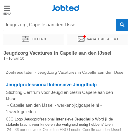
Jobted
Jobted
Vacatures
Jeugdzorg, Capelle aan den IJssel
Filters
Vacature-alert
Salarissen
Sorteer op
Exacte locatie
Bedrijf
Soort dienstverband
Jeugdzorg Vacatures in Capelle aan den IJssel
1 - 10 van 10
Zoekresultaten - Jeugdzorg Vacatures in Capelle aan den IJssel
Jeugdprofessional Intensieve Jeugdhulp
Stichting Centrum voor Jeugd en Gezin Capelle aan den
IJssel
-
Capelle aan den IJssel
-
werkenbijcjgcapelle.nl
-
1 week geleden
CJG Logo Jeugdprofessional Intensieve
Jeugdhulp
Word jij de
stabiele kracht voor kinderen die veiligheid nodig hebben? Uren
24. 36 uur per week Opleiding HBO Locatie Capelle aan den IJssel