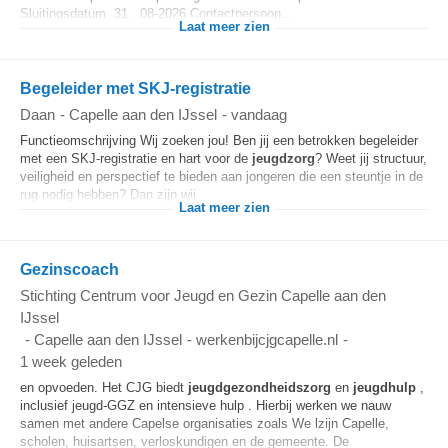
Sluitingsdatum 31. 08-2026 Contactpersoon...
Laat meer zien
Begeleider met SKJ-registratie
Daan
-
Capelle aan den IJssel
-
vandaag
Functieomschrijving Wij zoeken jou! Ben jij een betrokken begeleider
met een SKJ-registratie en hart voor de
jeugdzorg
? Weet jij structuur,
veiligheid en perspectief te bieden aan jongeren die een steuntje in de
rug nodig hebben? Dan zijn wij...
Laat meer zien
Gezinscoach
Stichting Centrum voor Jeugd en Gezin Capelle aan den
IJssel
-
Capelle aan den IJssel
-
werkenbijcjgcapelle.nl
-
1 week geleden
en opvoeden. Het CJG biedt
jeugdgezondheidszorg
en
jeugdhulp
,
inclusief jeugd-GGZ en intensieve hulp . Hierbij werken we nauw
samen met andere Capelse organisaties zoals We lzijn Capelle,
scholen, huisartsen, verloskundigen en de gemeente. De