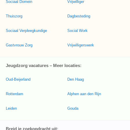
Sociaal Domein
Vrijwilliger
Thuiszorg
Dagbesteding
Sociaal Verpleegkundige
Social Work
Gastvrouw Zorg
Vrijwilligerswerk
Jeugdzorg vacatures – Meer locaties:
Oud-Beijerland
Den Haag
Rotterdam
Alphen aan den Rijn
Leiden
Gouda
Breid je zoekopdracht uit: