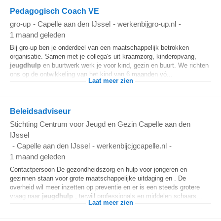
Pedagogisch Coach VE
gro-up
-
Capelle aan den IJssel
-
werkenbijgro-up.nl
-
1 maand geleden
Bij gro-up ben je onderdeel van een maatschappelijk betrokken
organisatie. Samen met je collega's uit kraamzorg, kinderopvang,
jeugdhulp
en buurtwerk werk je voor kind, gezin en buurt. We richten
ons op de ontwikkeling van het kind van 6 maanden vó...
Laat meer zien
Beleidsadviseur
Stichting Centrum voor Jeugd en Gezin Capelle aan den
IJssel
-
Capelle aan den IJssel
-
werkenbijcjgcapelle.nl
-
1 maand geleden
Contactpersoon De gezondheidszorg en hulp voor jongeren en
gezinnen staan voor grote maatschappelijke uitdaging en . De
overheid wil meer inzetten op preventie en er is een steeds grotere
vraag naar
jeugdhulp
, terwijl professionals en middelen schaars...
Laat meer zien