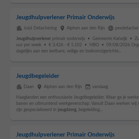
Jeugdhulpverlener Primair Onderwijs
apartment
place
language
Juist Detachering
Alphen aan den Rijn
pexdetacheri
Jeugdhulpverlener
primair onderwijs • Gemeente Katwijk • Zu
uur per week • € 3.426 - € 5.102 • HBO • 09/08/2026 Organ
dagelijks aan een leefbare, veilige en toekomstgerichte...
Jeugdbegeleider
apartment
place
event_available
Daan
Alphen aan den Rijn
vandaag
Haaglanden een enthousiaste Jeugdbegeleider. Waar ga je werke
banen en uitmuntend werkgeverschap. Vanuit Daan werken wij sam
zijn gespecialiseerd in
jeugdzorg
, begeleiding...
Jeugdhulpverlener Primair Onderwijs