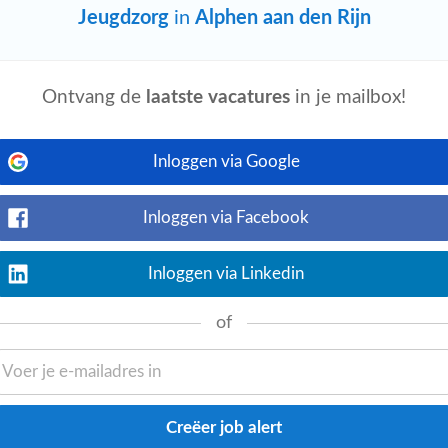
Jeugdzorg
in
Alphen aan den Rijn
Ontvang de
laatste vacatures
in je mailbox!
Bekijk nu
rvaring binnen de
jeugdhulpverlening
,
ing met multi-probleem gezinnen en
Inloggen via Google
Inloggen via Facebook
Inloggen via Linkedin
Bekijk nu
istratie en hart voor de
jeugdzorg
? Weet
of
ie een steuntje in de rug nodig hebben? Dan
lp