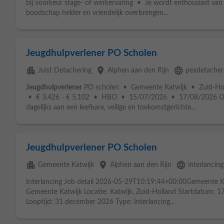
bij voorkeur stage- of werkervaring • Je wordt enthousiast van
boodschap helder en vriendelijk overbrengen...
Jeugdhulpverlener PO Scholen
apartment
place
language
Juist Detachering
Alphen aan den Rijn
pexdetacheri
Jeugdhulpverlener
PO scholen • Gemeente Katwijk • Zuid-Hol
• € 3.426 - € 5.102 • HBO • 15/07/2026 • 17/08/2026 Org
dagelijks aan een leefbare, veilige en toekomstgerichte...
Jeugdhulpverlener PO Scholen
apartment
place
language
Gemeente Katwijk
Alphen aan den Rijn
interlancing
Interlancing Job detail 2026-05-29T10:19:44+00:00Gemeente 
Gemeente Katwijk Locatie: Katwijk, Zuid-Holland Startdatum: 
Looptijd: 31 december 2026 Type: Interlancing...