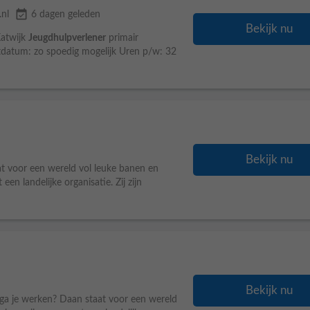
event_available
.nl
6 dagen geleden
Bekijk nu
Katwijk
Jeugdhulpverlener
primair
tdatum: zo spoedig mogelijk Uren p/w: 32
Bekijk nu
t voor een wereld vol leuke banen en
 landelijke organisatie. Zij zijn
Bekijk nu
ga je werken? Daan staat voor een wereld