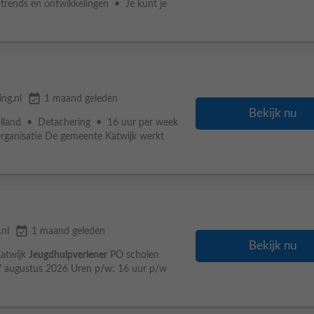
 trends en ontwikkelingen • Je kunt je
event_available
ng.nl
1 maand geleden
Bekijk nu
land • Detachering • 16 uur per week
anisatie De gemeente Katwijk werkt
event_available
.nl
1 maand geleden
Bekijk nu
Katwijk
Jeugdhulpverlener
PO scholen
17 augustus 2026 Uren p/w: 16 uur p/w