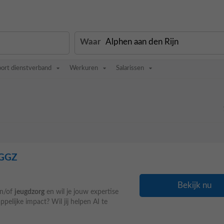
Waar
oort dienstverband
Werkuren
Salarissen
 GGZ
Bekijk nu
en/of
jeugdzorg
en wil je jouw expertise
elijke impact? Wil jij helpen AI te