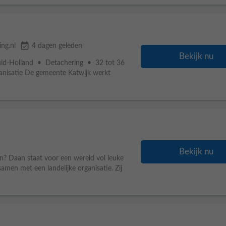
event_available
ng.nl
4 dagen geleden
Bekijk nu
id-Holland • Detachering • 32 tot 36
isatie De gemeente Katwijk werkt
Bekijk nu
n? Daan staat voor een wereld vol leuke
en met een landelijke organisatie. Zij