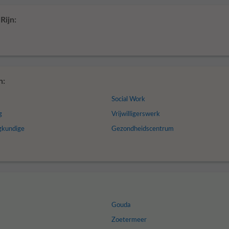
Rijn:
n:
Social Work
g
Vrijwilligerswerk
egkundige
Gezondheidscentrum
Gouda
Zoetermeer