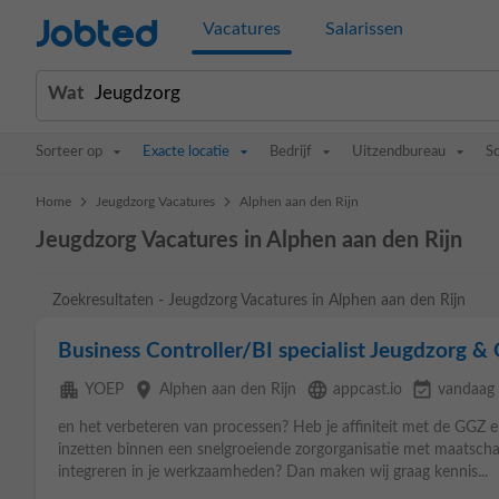
Jobted
Vacatures
Salarissen
Wat
Sorteer op
Exacte locatie
Bedrijf
Uitzendbureau
S
>
>
Home
Jeugdzorg Vacatures
Alphen aan den Rijn
Jeugdzorg Vacatures in Alphen aan den Rijn
Zoekresultaten - Jeugdzorg Vacatures in Alphen aan den Rijn
Business Controller/BI specialist Jeugdzorg &
apartment
place
language
event_available
YOEP
Alphen aan den Rijn
appcast.io
vandaag
en het verbeteren van processen? Heb je affiniteit met de GGZ 
inzetten binnen een snelgroeiende zorgorganisatie met maatschapp
integreren in je werkzaamheden? Dan maken wij graag kennis...