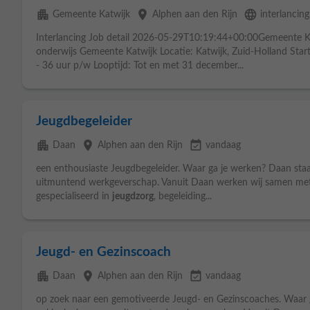
apartment
place
language
Gemeente Katwijk
Alphen aan den Rijn
interlancing
Interlancing Job detail 2026-05-29T10:19:44+00:00Gemeente 
onderwijs Gemeente Katwijk Locatie: Katwijk, Zuid-Holland Star
- 36 uur p/w Looptijd: Tot en met 31 december...
Jeugdbegeleider
apartment
place
event_available
Daan
Alphen aan den Rijn
vandaag
een enthousiaste Jeugdbegeleider. Waar ga je werken? Daan staa
uitmuntend werkgeverschap. Vanuit Daan werken wij samen met een
gespecialiseerd in
jeugdzorg
, begeleiding...
Jeugd- en Gezinscoach
apartment
place
event_available
Daan
Alphen aan den Rijn
vandaag
op zoek naar een gemotiveerde Jeugd- en Gezinscoaches. Waar 