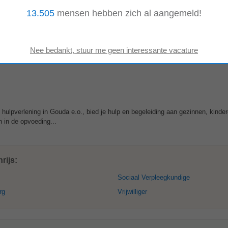
13.505
mensen hebben zich al aangemeld!
n groeien. Samen voor kind, gezin en buurt Bij de kinderopvang ben je onderd
ugdhulp
. Samen ondersteunen we kind...
s hulpverlening in Gouda e.o., bied je hulp en begeleiding aan gezinnen, kinde
 in de opvoeding...
rijs:
Sociaal Verpleegkundige
rg
Vrijwilliger