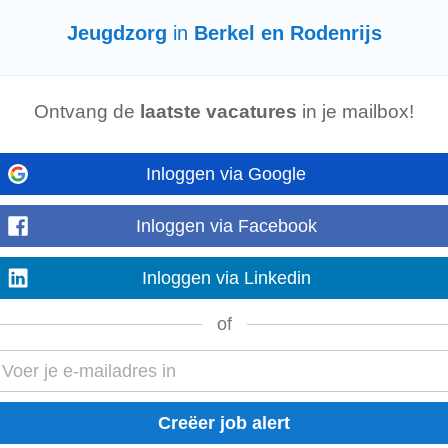
e voor kind, gezin en buurt. We...
Jeugdzorg
in
Berkel en Rodenrijs
io
Ontvang de
laatste vacatures
in je mailbox!
t kinderen, jongeren en gezinnen in de Leidse regio ook morgen kunnen reken
eft. Samen met vier gemeenten...
Inloggen via Google
Inloggen via Facebook
ugdhulp
en buurtwerk werk je voor kind, gezin en buurt. We richten ons op de
Inloggen via Linkedin
 3000+ collega's...
of
mpen aan den IJsel
enrijs
jn wij op zoek naar een Groepsbegeleider Justitiële Jeugd (MBO niveau 4 of 
ht jongeren (12...