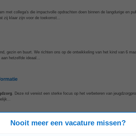
am met collega's die impactvolle opdrachten doen binnen de langdurige en pu
 zij klaar zijn voor de toekomst...
ind, gezin en buurt. We richten ons op de ontwikkeling van het kind van 6 ma
 aan hetzelfde ideaal...
formatie
gdzorg
. Deze rol vereist een sterke focus op het verbeteren van jeugdzorgpr
lijk...
Nooit meer een vacature missen?
up? Bij gro-up ben je onderdeel van een maatschappelijk betrokken organisati