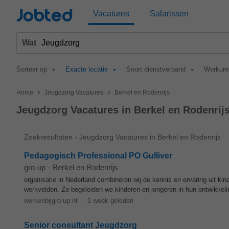
Jobted
Vacatures
Salarissen
Wat
Sorteer op
Exacte locatie
Soort dienstverband
Werkure
>
>
Home
Jeugdzorg Vacatures
Berkel en Rodenrijs
Jeugdzorg Vacatures in Berkel en Rodenrij
Zoekresultaten - Jeugdzorg Vacatures in Berkel en Rodenrijs
Pedagogisch Professional PO Gulliver
gro-up
-
Berkel en Rodenrijs
organisatie in Nederland combineren wij de kennis en ervaring uit ki
werkvelden. Zo begeleiden we kinderen en jongeren in hun ontwikkelin
werkenbijgro-up.nl
-
1 week geleden
Senior consultant Jeugdzorg