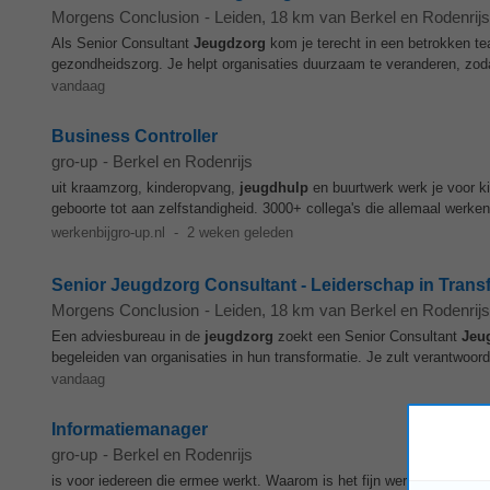
Morgens Conclusion
-
Leiden
, 18 km van Berkel en Rodenrijs
Als Senior Consultant
Jeugdzorg
kom je terecht in een betrokken te
gezondheidszorg. Je helpt organisaties duurzaam te veranderen, zodat
vandaag
Business Controller
gro-up
-
Berkel en Rodenrijs
uit kraamzorg, kinderopvang,
jeugdhulp
en buurtwerk werk je voor k
geboorte tot aan zelfstandigheid. 3000+ collega's die allemaal werken
werkenbijgro-up.nl
-
2 weken geleden
Senior Jeugdzorg Consultant - Leiderschap in Trans
Morgens Conclusion
-
Leiden
, 18 km van Berkel en Rodenrijs
Een adviesbureau in de
jeugdzorg
zoekt een Senior Consultant
Jeu
begeleiden van organisaties in hun transformatie. Je zult verantwoorde
vandaag
Informatiemanager
gro-up
-
Berkel en Rodenrijs
is voor iedereen die ermee werkt. Waarom is het fijn werken bij gro-