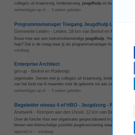
collega's uit kraamzorg, kinderopvang,
jeugdhulp
en buurtwerk werk j
werkenbijgro-up.nl
-
3 weken geleden
Programmamanager Toegang Jeugdhulp Leidse reg
Gemeente Leiden
-
Leiden
, 18 km van Berkel en Rodenrijs
Bouw mee aan een toekomstbestendige
jeugdhulp
. Hoe zorg je da
hulp? Dat is de vraag waar jij als programmamanager richting aan ge
vandaag
Enterprise Architect
gro-up
-
Berkel en Rodenrijs
organisatie. Samen met je collega's uit kraamzorg, kinderopvang,
je
van het kind van 6 maanden vóór de geboorte tot aan zelfstandigheid.
werkenbijgro-up.nl
-
3 weken geleden
Begeleider niveau 4 of HBO - Jeugdzorg - Regio Kri
Anetwerk
-
Krimpen aan den IJssel
, 12 km van Berkel en Rod
Over de functie Voor een organisatie gespecialiseerd in
jeugdzorg
zi
binnen een kleinschalige justitiële jeugdvoorziening waar maximaal ac
appcast.io
-
vandaag