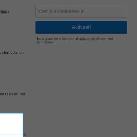
blieke
Het is gratis en je kunt e-mailupdates op elk moment
uitschakelen
anden vóór de
ocessen en het
e. Samen met je