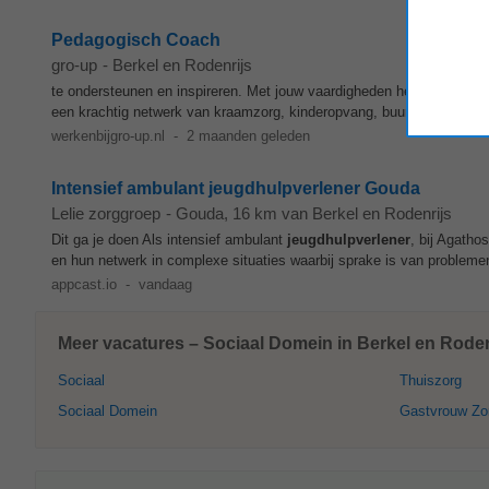
Pedagogisch Coach
gro-up
-
Berkel en Rodenrijs
te ondersteunen en inspireren. Met jouw vaardigheden help je andere
een krachtig netwerk van kraamzorg, kinderopvang, buurtwerk en
je
werkenbijgro-up.nl
-
2 maanden geleden
Intensief ambulant jeugdhulpverlener Gouda
Lelie zorggroep
-
Gouda
, 16 km van Berkel en Rodenrijs
Dit ga je doen Als intensief ambulant
jeugdhulpverlener
, bij Agatho
en hun netwerk in complexe situaties waarbij sprake is van problemen
appcast.io
-
vandaag
Meer vacatures – Sociaal Domein in Berkel en Roden
Sociaal
Thuiszorg
Sociaal Domein
Gastvrouw Zo