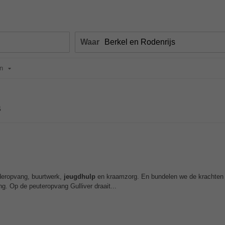
Waar
n
s
nderopvang, buurtwerk,
jeugdhulp
en kraamzorg. En bundelen we de krachten 
g. Op de peuteropvang Gulliver draait...