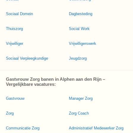
Sociaal Domein
Dagbesteding
Thuiszorg
Social Work
Vrijwilliger
Vrijwilligerswerk
Sociaal Verpleegkundige
Jeugdzorg
Gastvrouw Zorg banen in Alphen aan den Rijn –
Vergelijkbare vacatures:
Gastvrouw
Manager Zorg
Zorg
Zorg Coach
Communicatie Zorg
Administratief Medewerker Zorg