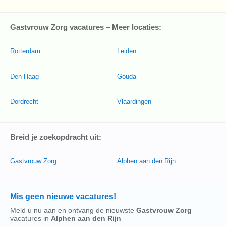
Gastvrouw Zorg vacatures – Meer locaties:
Rotterdam
Leiden
Den Haag
Gouda
Dordrecht
Vlaardingen
Breid je zoekopdracht uit:
Gastvrouw Zorg
Alphen aan den Rijn
Mis geen nieuwe vacatures!
Meld u nu aan en ontvang de nieuwste
Gastvrouw Zorg
vacatures in
Alphen aan den Rijn