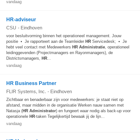
vandaag
HR-adviseur
CSU
-
Eindhoven
voor besluitvorming binnen het operationeel management. Jouw
positie • Je rapporteert aan de Teamleider
HR
Servicedesk; • Je
hebt veel contact met Medewerkers
HR
Administratie
, operationeel
leidinggevenden (Projectmanagers en Rayonmanagers), de
Districtsmanagers,
HR
...
vandaag
HR Business Partner
FLIR Systems, Inc.
-
Eindhoven
Zichtbaar en benaderbaar zijn voor medewerkers: je staat niet op
afstand, maar midden in de organisatie Werken nauw samen met
Natasja (
HR
Administrator
) en fungeert waar nodig als back‑up voor
operationele
HR
‑taken Tegelijkertijd bewaak jij de lijn...
vandaag