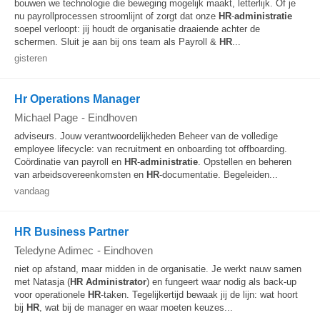
bouwen we technologie die beweging mogelijk maakt, letterlijk. Of je
nu payrollprocessen stroomlijnt of zorgt dat onze
HR
-
administratie
soepel verloopt: jij houdt de organisatie draaiende achter de
schermen. Sluit je aan bij ons team als Payroll &
HR
...
gisteren
Hr Operations Manager
Michael Page
-
Eindhoven
adviseurs. Jouw verantwoordelijkheden Beheer van de volledige
employee lifecycle: van recruitment en onboarding tot offboarding.
Coördinatie van payroll en
HR
-
administratie
. Opstellen en beheren
van arbeidsovereenkomsten en
HR
-documentatie. Begeleiden...
vandaag
HR Business Partner
Teledyne Adimec
-
Eindhoven
niet op afstand, maar midden in de organisatie. Je werkt nauw samen
met Natasja (
HR
Administrator
) en fungeert waar nodig als back‐up
voor operationele
HR
‐taken. Tegelijkertijd bewaak jij de lijn: wat hoort
bij
HR
, wat bij de manager en waar moeten keuzes...