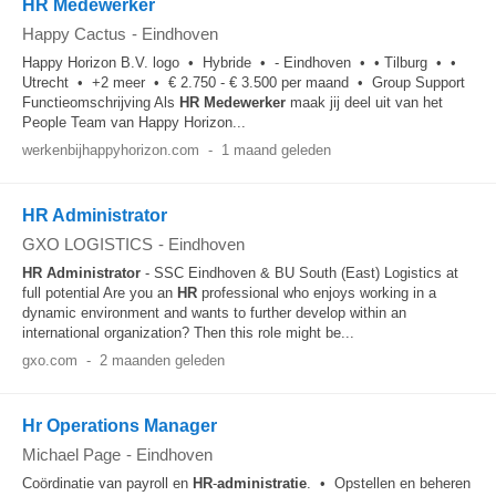
HR Medewerker
Happy Cactus
-
Eindhoven
Happy Horizon B.V. logo • Hybride • - Eindhoven • • Tilburg • •
Utrecht • +2 meer • € 2.750 - € 3.500 per maand • Group Support
Functieomschrijving Als
HR
Medewerker
maak jij deel uit van het
People Team van Happy Horizon...
werkenbijhappyhorizon.com
-
1 maand geleden
HR Administrator
GXO LOGISTICS
-
Eindhoven
HR
Administrator
- SSC Eindhoven & BU South (East) Logistics at
full potential Are you an
HR
professional who enjoys working in a
dynamic environment and wants to further develop within an
international organization? Then this role might be...
gxo.com
-
2 maanden geleden
Hr Operations Manager
Michael Page
-
Eindhoven
Coördinatie van payroll en
HR
-
administratie
. • Opstellen en beheren