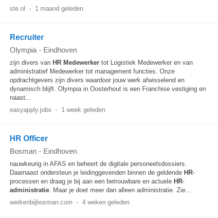
ste.nl
-
1 maand geleden
Recruiter
Olympia
-
Eindhoven
zijn divers van
HR
Medewerker
tot Logistiek Medewerker en van
administratief Medewerker tot management functies. Onze
opdrachtgevers zijn divers waardoor jouw werk afwisselend en
dynamisch blijft. Olympia in Oosterhout is een Franchise vestiging en
naast...
easyapply.jobs
-
1 week geleden
HR Officer
Bosman
-
Eindhoven
nauwkeurig in AFAS en beheert de digitale personeelsdossiers.
Daarnaast ondersteun je leidinggevenden binnen de geldende
HR
-
processen en draag je bij aan een betrouwbare en actuele
HR
-
administratie
. Maar je doet meer dan alleen administratie. Zie...
werkenbijbosman.com
-
4 weken geleden