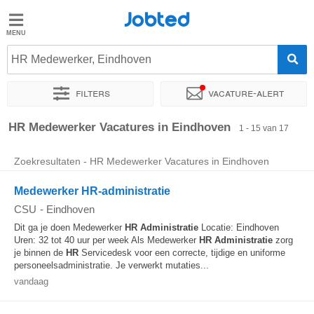
Jobted
Jobted
Vacatures
HR Medewerker, Eindhoven
Filters
Vacature-alert
Salarissen
Sorteer op
Exacte locatie
Bedrijf
Uitzendbureau
Soo
HR Medewerker Vacatures in Eindhoven
1 - 15 van 17
Zoekresultaten - HR Medewerker Vacatures in Eindhoven
Medewerker HR-administratie
CSU
-
Eindhoven
Dit ga je doen Medewerker
HR
Administratie
Locatie: Eindhoven
Uren: 32 tot 40 uur per week Als Medewerker
HR
Administratie
zorg
je binnen de
HR
Servicedesk voor een correcte, tijdige en uniforme
personeelsadministratie. Je verwerkt mutaties...
vandaag