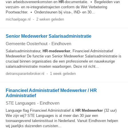
van arbeidsovereenkomsten en
HR
-documentatie. • Begeleiden van
verzuim- en re-integratietrajecten conform de Wet Verbetering
Poortwachter. • Ondersteunen bij visa-, IND- en 30...
michaelpage.nl
-
2 weken geleden
Senior Medewerker Salarisadministratie
Gemeente Oosterhout
-
Eindhoven
Salarisadministrateur,
HR
-
medewerker
, Financieel Administratief
Medewerker De functie van Senior Medewerker Salarisadministratie is
cruciaal binnen organisaties die een professionele en nauwkeurige
salarisadministratie moeten waarborgen. Deze rol richt...
detransparantebroker.nl
-
1 week geleden
Financieel Administratief Medewerker / HR
Administratief
STE Languages
-
Eindhoven
Language flag Financieel Administratief &
HR
Medewerker
(32 uur)
Wie zijn wij? STE Languages is al meer dan 30 jaar een
toonaangevend taleninstituut in Nederland. Vanuit Eindhoven helpen
wij jaarlijks duizenden cursisten...