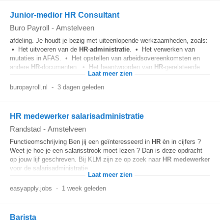
Junior-medior HR Consultant
Buro Payroll
-
Amstelveen
afdeling. Je houdt je bezig met uiteenlopende werkzaamheden, zoals:
• Het uitvoeren van de
HR
-
administratie
. • Het verwerken van
mutaties in AFAS. • Het opstellen van arbeidsovereenkomsten en
andere
HR
-documenten. • Het beantwoorden van
HR
-gerelateerde...
Laat meer zien
buropayroll.nl
-
3 dagen geleden
HR medewerker salarisadministratie
Randstad
-
Amstelveen
Functieomschrijving Ben jij een geïnteresseerd in
HR
èn in cijfers ?
Weet je hoe je een salarisstrook moet lezen ? Dan is deze opdracht
op jouw lijf geschreven. Bij KLM zijn ze op zoek naar
HR
medewerker
voor de salarisadministratie...
Laat meer zien
easyapply.jobs
-
1 week geleden
Barista