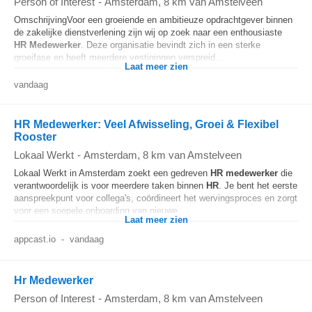
Person of Interest
-
Amsterdam
, 8 km van Amstelveen
OmschrijvingVoor een groeiende en ambitieuze opdrachtgever binnen
de zakelijke dienstverlening zijn wij op zoek naar een enthousiaste
HR
Medewerker
. Deze organisatie bevindt zich in een sterke
groeifase en heeft meerdere vestigingen verspreid...
Laat meer zien
vandaag
HR Medewerker: Veel Afwisseling, Groei & Flexibel
Rooster
Lokaal Werkt
-
Amsterdam
, 8 km van Amstelveen
Lokaal Werkt in Amsterdam zoekt een gedreven
HR
medewerker
die
verantwoordelijk is voor meerdere taken binnen
HR
. Je bent het eerste
aanspreekpunt voor collega's, coördineert het wervingsproces en zorgt
voor een soepele onboarding van nieuwe...
Laat meer zien
appcast.io
-
vandaag
Hr Medewerker
Person of Interest
-
Amsterdam
, 8 km van Amstelveen