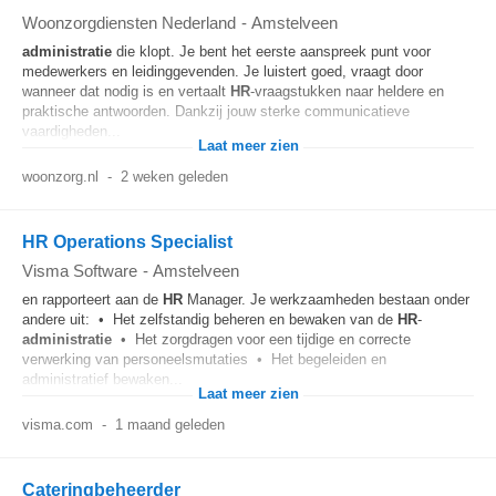
Woonzorgdiensten Nederland
-
Amstelveen
administratie
die klopt. Je bent het eerste aanspreek punt voor
medewerkers en leidinggevenden. Je luistert goed, vraagt door
wanneer dat nodig is en vertaalt
HR
-vraagstukken naar heldere en
praktische antwoorden. Dankzij jouw sterke communicatieve
vaardigheden...
Laat meer zien
woonzorg.nl
-
2 weken geleden
HR Operations Specialist
Visma Software
-
Amstelveen
en rapporteert aan de
HR
Manager. Je werkzaamheden bestaan onder
andere uit: • Het zelfstandig beheren en bewaken van de
HR
-
administratie
• Het zorgdragen voor een tijdige en correcte
verwerking van personeelsmutaties • Het begeleiden en
administratief bewaken...
Laat meer zien
visma.com
-
1 maand geleden
Cateringbeheerder