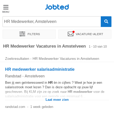
Jobted
Jobted
Vacatures
HR Medewerker, Amstelveen
Filters
Vacature-alert
Salarissen
Sorteer op
Exacte locatie
Bedrijf
Uitzendbureau
Soo
HR Medewerker Vacatures in Amstelveen
1 - 10 van 10
Zoekresultaten - HR Medewerker Vacatures in Amstelveen
HR medewerker salarisadministratie
Randstad
-
Amstelveen
Ben jij een geïnteresseerd in
HR
èn in cijfers ? Weet je hoe je een
salarisstrook moet lezen ? Dan is deze opdracht op jouw lijf
geschreven. Bij KLM zijn ze op zoek naar
HR
medewerker
voor de
salarisadministratie voor een periode van minimaal 6...
Laat meer zien
randstad.com
-
1 week geleden