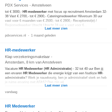
PDX Services
-
Amstelveen
tot € 3000,-
HR
-
medewerker
met focus op recruitment Amsterdam 32-
38 Vast € 2700,- tot € 2900,- Cateringmedewerker Hilversum 30 uur
vast voor 6 maanden van € 2500,- tot € 2800,- Receptionist(e) /
Regiomedewerker Utrecht Utrecht 24 uur + vast voor 6...
Laat meer zien
pdxservices.nl
-
1 maand geleden
HR-medewerker
Klap verzekeringsmakelaar
-
Amsterdam
, 8 km van Amstelveen
Vacature
HR
Medewerker
(
HR
Administratie
) - 32 tot 40 uur Ben jij
een ervaren
HR
Medewerker
die energie krijgt van een foutloze
HR
-
administratie
? Werk je nauwkeurig, ben je administratief sterk en heb
je ruime ervaring met AFAS? Dan zijn wij...
Laat meer zien
vandaag
HR Medewerker