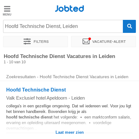
Jobted
Jobted
Vacatures
Hoofd Technische Dienst, Leiden
Filters
Vacature-alert
Salarissen
Sorteer op
Exacte locatie
Soort dienstverband
Werkuren
Hoofd Technische Dienst Vacatures in Leiden
1 - 10 van 10
Zoekresultaten - Hoofd Technische Dienst Vacatures in Leiden
Hoofd Technische Dienst
Valk Exclusief hotel Apeldoorn
-
Leiden
collega's in een gezellige omgeving. Dat wil iedereen wel. Voor jou ligt
het binnen handbereik. Bovendien krijg je als
hoofd
technische
dienst
het volgende: • een marktconform salaris,
ervaring en opleiding uiteraard meegenomen. • voordelige
overnachtingen...
Laat meer zien