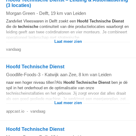
(3 locaties)
Morgan Green
-
Delft
, 19 km van Leiden
Zandvliet Vleeswaren in Delft zoekt een
Hoofd
Technische
Dienst
die de
technische
continuïteit van drie productielocaties waarborgt en
leiding geeft aan twee coördinatoren en vier monteurs. Je combineert
operationeel leiderschap met strategische...
Laat meer zien
vandaag
Hoofd Technische Dienst
Goodlife-Foods-3
-
Katwijk aan Zee
, 8 km van Leiden
naar een hoger niveau tillen?Als
Hoofd
Technische
Dienst
ben je dé
spil in het onderhoud en de optimalisatie van onze
technischeinstallaties en het gebouw. Jij zorgt ervoor dat alles draait
als een goed geoliede machine. Je werktmet een meerjarenplan, zet...
Laat meer zien
appcast.io
-
vandaag
Hoofd Technische Dienst