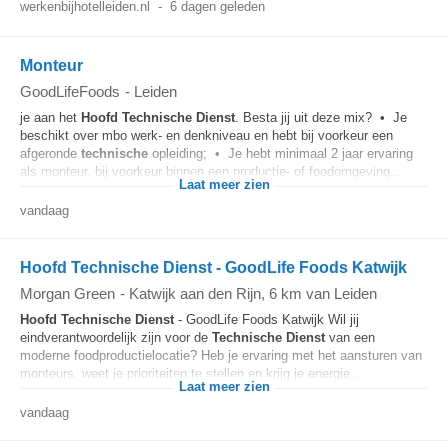
werkenbijhotelleiden.nl
-
6 dagen geleden
Monteur
GoodLifeFoods
-
Leiden
je aan het
Hoofd
Technische
Dienst
. Besta jij uit deze mix? • Je
beschikt over mbo werk- en denkniveau en hebt bij voorkeur een
afgeronde
technische
opleiding; • Je hebt minimaal 2 jaar ervaring
als monteur, bij voorkeur binnen een productie- of foodomgeving...
Laat meer zien
vandaag
Hoofd Technische Dienst - GoodLife Foods Katwijk
Morgan Green
-
Katwijk aan den Rijn
, 6 km van Leiden
Hoofd
Technische
Dienst
- GoodLife Foods Katwijk Wil jij
eindverantwoordelijk zijn voor de
Technische
Dienst
van een
moderne foodproductielocatie? Heb je ervaring met het aansturen van
monteurs, weet je prioriteiten te stellen en krijg je energie...
Laat meer zien
vandaag