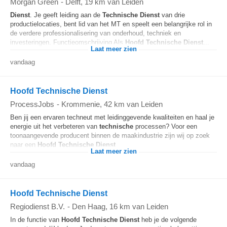
Morgan Green
-
Delft
, 19 km van Leiden
Dienst
. Je geeft leiding aan de
Technische
Dienst
van drie
productielocaties, bent lid van het MT en speelt een belangrijke rol in
de verdere professionalisering van onderhoud, techniek en
investeringen. Functieomschrijving Als
Hoofd
Technische
Dienst
...
Laat meer zien
vandaag
Hoofd Technische Dienst
ProcessJobs
-
Krommenie
, 42 km van Leiden
Ben jij een ervaren techneut met leidinggevende kwaliteiten en haal je
energie uit het verbeteren van
technische
processen? Voor een
toonaangevende producent binnen de maakindustrie zijn wij op zoek
naar een
Hoofd
Technische
Dienst
...
Laat meer zien
vandaag
Hoofd Technische Dienst
Regiodienst B.V.
-
Den Haag
, 16 km van Leiden
In de functie van
Hoofd
Technische
Dienst
heb je de volgende