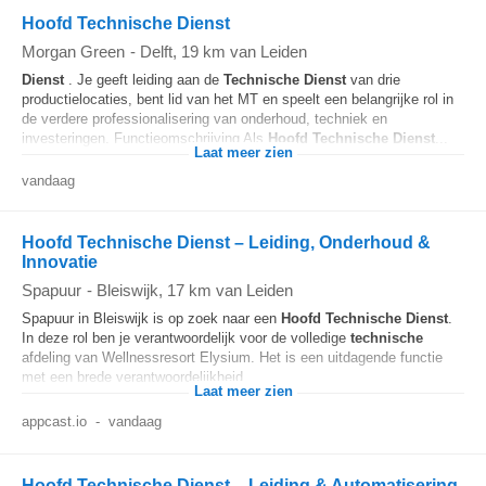
Hoofd Technische Dienst
Morgan Green
-
Delft
, 19 km van Leiden
Dienst
. Je geeft leiding aan de
Technische
Dienst
van drie
productielocaties, bent lid van het MT en speelt een belangrijke rol in
de verdere professionalisering van onderhoud, techniek en
investeringen. Functieomschrijving Als
Hoofd
Technische
Dienst
...
Laat meer zien
vandaag
Hoofd Technische Dienst – Leiding, Onderhoud &
Innovatie
Spapuur
-
Bleiswijk
, 17 km van Leiden
Spapuur in Bleiswijk is op zoek naar een
Hoofd
Technische
Dienst
.
In deze rol ben je verantwoordelijk voor de volledige
technische
afdeling van Wellnessresort Elysium. Het is een uitdagende functie
met een brede verantwoordelijkheid...
Laat meer zien
appcast.io
-
vandaag
Hoofd Technische Dienst – Leiding & Automatisering