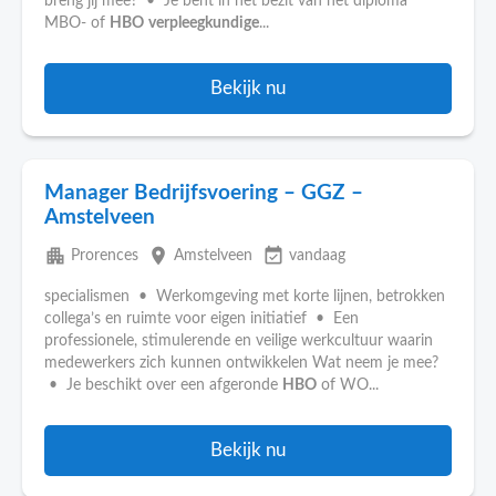
breng jij mee? • Je bent in het bezit van het diploma
MBO- of
HBO
verpleegkundige
...
Bekijk nu
Manager Bedrijfsvoering – GGZ –
Amstelveen
apartment
place
event_available
Prorences
Amstelveen
vandaag
specialismen • Werkomgeving met korte lijnen, betrokken
collega’s en ruimte voor eigen initiatief • Een
professionele, stimulerende en veilige werkcultuur waarin
medewerkers zich kunnen ontwikkelen Wat neem je mee?
• Je beschikt over een afgeronde
HBO
of WO...
Bekijk nu