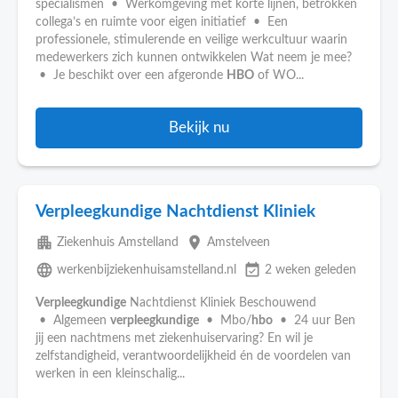
specialismen • Werkomgeving met korte lijnen, betrokken
collega’s en ruimte voor eigen initiatief • Een
professionele, stimulerende en veilige werkcultuur waarin
medewerkers zich kunnen ontwikkelen Wat neem je mee?
• Je beschikt over een afgeronde
HBO
of WO...
Bekijk nu
Verpleegkundige Nachtdienst Kliniek
apartment
place
Ziekenhuis Amstelland
Amstelveen
language
event_available
werkenbijziekenhuisamstelland.nl
2 weken geleden
Verpleegkundige
Nachtdienst Kliniek Beschouwend
• Algemeen
verpleegkundige
• Mbo/
hbo
• 24 uur Ben
jij een nachtmens met ziekenhuiservaring? En wil je
zelfstandigheid, verantwoordelijkheid én de voordelen van
werken in een kleinschalig...