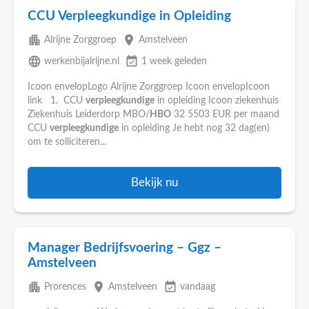
CCU Verpleegkundige in Opleiding
apartment
place
Alrijne Zorggroep
Amstelveen
language
event_available
werkenbijalrijne.nl
1 week geleden
Icoon envelopLogo Alrijne Zorggroep Icoon envelopIcoon
link 1. CCU
verpleegkundige
in opleiding Icoon ziekenhuis
Ziekenhuis Leiderdorp MBO/
HBO
32 5503 EUR per maand
CCU
verpleegkundige
in opleiding Je hebt nog 32 dag(en)
om te solliciteren...
Bekijk nu
Manager Bedrijfsvoering – Ggz –
Amstelveen
apartment
place
event_available
Prorences
Amstelveen
vandaag