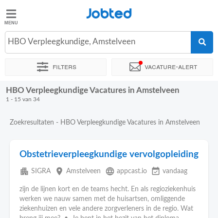
Jobted
Jobted
Vacatures
HBO Verpleegkundige, Amstelveen
Filters
Vacature-alert
Salarissen
HBO Verpleegkundige Vacatures in Amstelveen
Sorteer op
Exacte locatie
Uitzendbureau
Soort dienstverb
1 - 15 van 34
Zoekresultaten - HBO Verpleegkundige Vacatures in Amstelveen
Obstetrieverpleegkundige vervolgopleiding
apartment
place
language
event_available
SIGRA
Amstelveen
appcast.io
vandaag
zijn de lijnen kort en de teams hecht. En als regioziekenhuis
werken we nauw samen met de huisartsen, omliggende
ziekenhuizen en vele andere zorgverleners in de regio. Wat