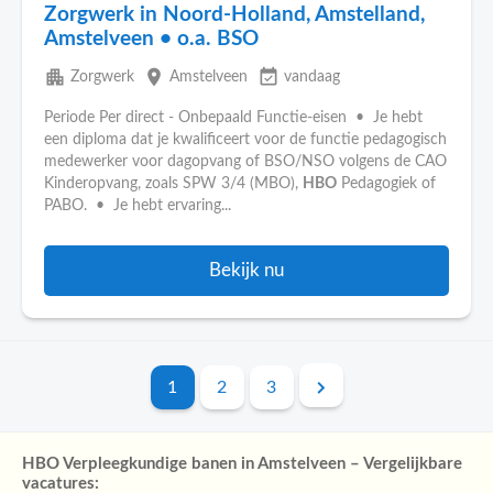
Zorgwerk in Noord-Holland, Amstelland,
Amstelveen • o.a. BSO
apartment
place
event_available
Zorgwerk
Amstelveen
vandaag
Periode Per direct - Onbepaald Functie-eisen • Je hebt
een diploma dat je kwalificeert voor de functie pedagogisch
medewerker voor dagopvang of BSO/NSO volgens de CAO
Kinderopvang, zoals SPW 3/4 (MBO),
HBO
Pedagogiek of
PABO. • Je hebt ervaring...
Bekijk nu
1
2
3
HBO Verpleegkundige banen in Amstelveen – Vergelijkbare
vacatures: