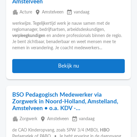
Amstelveen
apartment
place
event_available
Acture
Amstelveen
vandaag
werkwijze. Tegelijkertijd werk je nauw samen met de
regiomanager, bedrijfsartsen, arbeidsdeskundigen,
verpleegkundigen
en andere professionals binnen de regio.
Je bent zichtbaar, benaderbaar en weet mensen mee te
nemen in verandering. Je coacht medewerkers...
Bekijk nu
BSO Pedagogisch Medewerker via
Zorgwerk in Noord-Holland, Amstelland,
Amstelveen • o.a. KDV -...
apartment
place
event_available
Zorgwerk
Amstelveen
vandaag
de CAO Kinderopvang, zoals SPW 3/4 (MBO),
HBO
Pedagogiek of PABO. • Je hebt ervaring in de dagopvang