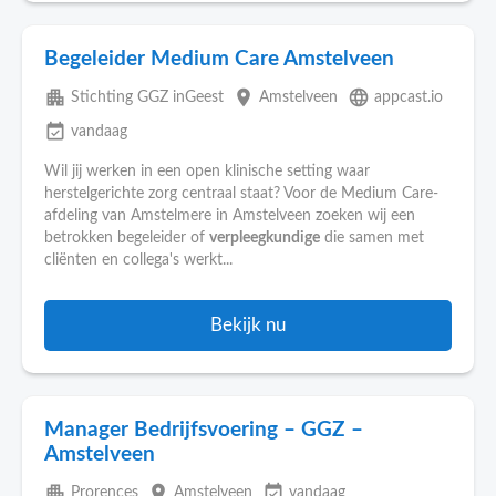
Begeleider Medium Care Amstelveen
apartment
place
language
Stichting GGZ inGeest
Amstelveen
appcast.io
event_available
vandaag
Wil jij werken in een open klinische setting waar
herstelgerichte zorg centraal staat? Voor de Medium Care-
afdeling van Amstelmere in Amstelveen zoeken wij een
betrokken begeleider of
verpleegkundige
die samen met
cliënten en collega's werkt...
Bekijk nu
Manager Bedrijfsvoering – GGZ –
Amstelveen
apartment
place
event_available
Prorences
Amstelveen
vandaag