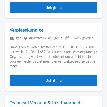
Bekijk nu
Verpleegkundige
apartment
place
language
event_available
igen
Amstelveen
igen.nl
1 week geleden
Handig om te weten Amstelveen MBO -
HBO
8. 36 uur
per week 2. 881-4.659 Of stuur een app
Verpleegkundige
Organisatie Jij weet wat het betekent om er écht te zijn
voor een ander. Je ziet meer dan een ziektebeeld, je ziet de
mens...
Bekijk nu
Teamlead Verzuim & Inzetbaarheid |