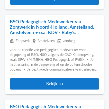
BSO Pedagogisch Medewerker via
Zorgwerk in Noord-Holland, Amstelland,
Amstelveen • o.a. KDV - Baby's...
apartment
place
event_available
Zorgwerk
Amstelveen
vandaag
voor de functie van pedagogisch medewerker voor
dagopvang of BSO/NSO volgens de CAO Kinderopvang,
zoals SPW 3/4 (MBO),
HBO
Pedagogiek of PABO. • Je
hebt ervaring in de dagopvang of op de buitenschoolse
opvang. • Je bezit goede communicatieve vaardigheden...
Bekijk nu
BSO Pedagogisch Medewerker via