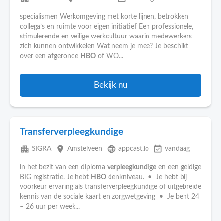
specialismen Werkomgeving met korte lijnen, betrokken
collega’s en ruimte voor eigen initiatief Een professionele,
stimulerende en veilige werkcultuur waarin medewerkers
zich kunnen ontwikkelen Wat neem je mee? Je beschikt
over een afgeronde
HBO
of WO...
Bekijk nu
Transferverpleegkundige
apartment
place
language
event_available
SIGRA
Amstelveen
appcast.io
vandaag
in het bezit van een diploma
verpleegkundige
en een geldige
BIG registratie. Je hebt
HBO
denkniveau. • Je hebt bij
voorkeur ervaring als transferverpleegkundige of uitgebreide
kennis van de sociale kaart en zorgwetgeving • Je bent 24
– 26 uur per week...