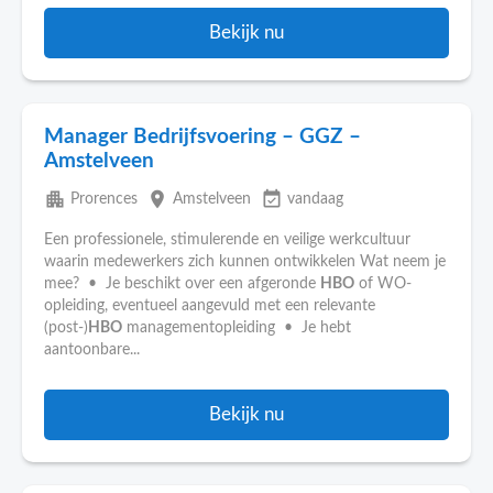
Bekijk nu
Manager Bedrijfsvoering – GGZ –
Amstelveen
apartment
place
event_available
Prorences
Amstelveen
vandaag
Een professionele, stimulerende en veilige werkcultuur
waarin medewerkers zich kunnen ontwikkelen Wat neem je
mee? • Je beschikt over een afgeronde
HBO
of WO-
opleiding, eventueel aangevuld met een relevante
(post-)
HBO
managementopleiding • Je hebt
aantoonbare...
Bekijk nu