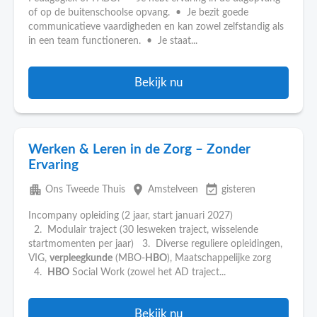
of op de buitenschoolse opvang. • Je bezit goede
communicatieve vaardigheden en kan zowel zelfstandig als
in een team functioneren. • Je staat...
Bekijk nu
Werken & Leren in de Zorg – Zonder
Ervaring
apartment
place
event_available
Ons Tweede Thuis
Amstelveen
gisteren
Incompany opleiding (2 jaar, start januari 2027)
2. Modulair traject (30 lesweken traject, wisselende
startmomenten per jaar) 3. Diverse reguliere opleidingen,
VIG,
verpleegkunde
(MBO-
HBO
), Maatschappelijke zorg
4.
HBO
Social Work (zowel het AD traject...
Bekijk nu