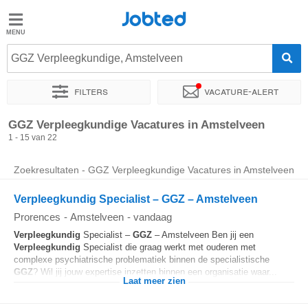
Jobted
Jobted
Vacatures
GGZ Verpleegkundige, Amstelveen
Filters
Vacature-alert
Salarissen
Sorteer op
Exacte locatie
Bedrijf
Uitzendbureau
Soo
GGZ Verpleegkundige Vacatures in Amstelveen
1 - 15 van 22
Zoekresultaten - GGZ Verpleegkundige Vacatures in Amstelveen
Verpleegkundig Specialist – GGZ – Amstelveen
Prorences
-
Amstelveen
-
vandaag
Verpleegkundig
Specialist –
GGZ
– Amstelveen Ben jij een
Verpleegkundig
Specialist die graag werkt met ouderen met
complexe psychiatrische problematiek binnen de specialistische
GGZ
? Wil jij jouw expertise inzetten binnen een organisatie waar...
Laat meer zien