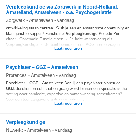
Verpleegkundige via Zorgwerk in Noord-Holland,
Amstelland, Amstelveen • o.a. Psychogeriatrie
Zorgwerk
-
Amstelveen
-
vandaag
ontwikkeling staan centraal. Sluit je aan en ervaar onze community en
klantgerichte support! Functietitel
Verpleegkundige
Periode Per
direct - Onbepaald Functie-eisen • Je hebt werkervaring als
Verpleegkundige
. • Je bent bereid om een VOG aan te vragen...
Laat meer zien
Psychiater – GGZ – Amstelveen
Prorences
-
Amstelveen
-
vandaag
Psychiater –
GGZ
– Amstelveen Ben jij een psychiater binnen de
GGZ
die cliënten écht ziet en graag werkt binnen een specialistische
setting waar aandacht, expertise en samenwerking samenkomen?
Voor een toonaangevend behandelcentrum...
Laat meer zien
Verpleegkundige
NLwerkt
-
Amstelveen
-
vandaag