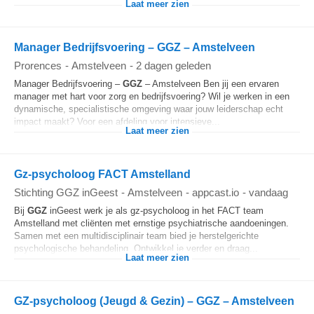
Laat meer zien
Manager Bedrijfsvoering – GGZ – Amstelveen
Prorences
-
Amstelveen
-
2 dagen geleden
Manager Bedrijfsvoering –
GGZ
– Amstelveen Ben jij een ervaren
manager met hart voor zorg en bedrijfsvoering? Wil je werken in een
dynamische, specialistische omgeving waar jouw leiderschap echt
impact maakt? Voor een afdeling voor intensieve...
Laat meer zien
Gz-psycholoog FACT Amstelland
Stichting GGZ inGeest
-
Amstelveen
-
appcast.io
-
vandaag
Bij
GGZ
inGeest werk je als gz-psycholoog in het FACT team
Amstelland met cliënten met ernstige psychiatrische aandoeningen.
Samen met een multidisciplinair team bied je herstelgerichte
psychologische behandeling. Ontwikkel je verder en draag...
Laat meer zien
GZ-psycholoog (Jeugd & Gezin) – GGZ – Amstelveen