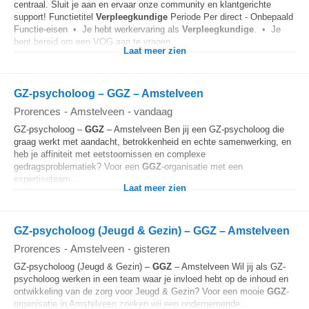
centraal. Sluit je aan en ervaar onze community en klantgerichte
support! Functietitel
Verpleegkundige
Periode Per direct - Onbepaald
Functie-eisen • Je hebt werkervaring als
Verpleegkundige
. • Je
bent bereid om een VOG aan te vragen...
Laat meer zien
GZ-psycholoog – GGZ – Amstelveen
Prorences
-
Amstelveen
-
vandaag
GZ-psycholoog –
GGZ
– Amstelveen Ben jij een GZ-psycholoog die
graag werkt met aandacht, betrokkenheid en echte samenwerking, en
heb je affiniteit met eetstoornissen en complexe
gedragsproblematiek? Voor een
GGZ
-organisatie met een
expertiseteam...
Laat meer zien
GZ-psycholoog (Jeugd & Gezin) – GGZ – Amstelveen
Prorences
-
Amstelveen
-
gisteren
GZ-psycholoog (Jeugd & Gezin) –
GGZ
– Amstelveen Wil jij als GZ-
psycholoog werken in een team waar je invloed hebt op de inhoud en
ontwikkeling van de zorg voor Jeugd & Gezin? Voor een mooie
GGZ
-
organisatie in Amstelveen zoeken wij een ondernemende...