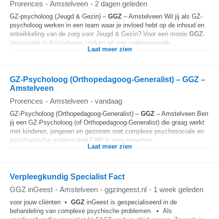
Prorences
-
Amstelveen
-
2 dagen geleden
GZ-psycholoog (Jeugd & Gezin) –
GGZ
– Amstelveen Wil jij als GZ-
psycholoog werken in een team waar je invloed hebt op de inhoud en
ontwikkeling van de zorg voor Jeugd & Gezin? Voor een mooie
GGZ
-
organisatie in Amstelveen zoeken wij een ondernemende...
Laat meer zien
GZ-Psycholoog (Orthopedagoog-Generalist) – GGZ –
Amstelveen
Prorences
-
Amstelveen
-
vandaag
GZ-Psycholoog (Orthopedagoog-Generalist) –
GGZ
– Amstelveen Ben
jij een GZ-Psycholoog (of Orthopedagoog-Generalist) die graag werkt
met kinderen, jongeren en gezinnen met complexe psychosociale en
psychiatrische problematiek? Wil jij jouw expertise...
Laat meer zien
Verpleegkundig Specialist Fact
GGZ inGeest
-
Amstelveen
-
ggzingeest.nl
-
1 week geleden
voor jouw cliënten •
GGZ
inGeest is gespecialiseerd in de
behandeling van complexe psychische problemen. • Als