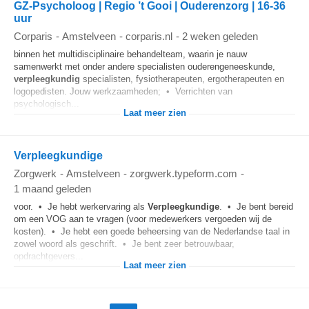
GZ-Psycholoog | Regio ’t Gooi | Ouderenzorg | 16-36
uur
Corparis
-
Amstelveen
-
corparis.nl
-
2 weken geleden
binnen het multidisciplinaire behandelteam, waarin je nauw
samenwerkt met onder andere specialisten ouderengeneeskunde,
verpleegkundig
specialisten, fysiotherapeuten, ergotherapeuten en
logopedisten. Jouw werkzaamheden; • Verrichten van
psychologisch...
Laat meer zien
Verpleegkundige
Zorgwerk
-
Amstelveen
-
zorgwerk.typeform.com
-
1 maand geleden
voor. • Je hebt werkervaring als
Verpleegkundige
. • Je bent bereid
om een VOG aan te vragen (voor medewerkers vergoeden wij de
kosten). • Je hebt een goede beheersing van de Nederlandse taal in
zowel woord als geschrift. • Je bent zeer betrouwbaar,
opdrachtgevers...
Laat meer zien