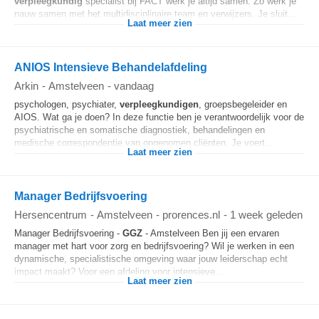
verpleegkundig
specialist bij FACT werk je altijd samen. Zo werk je
nauw samen met het multidisciplinaire team en verwijzers. Je sluit...
Laat meer zien
ANIOS Intensieve Behandelafdeling
Arkin
-
Amstelveen
-
vandaag
psychologen, psychiater,
verpleegkundigen
, groepsbegeleider en
AIOS. Wat ga je doen? In deze functie ben je verantwoordelijk voor de
psychiatrische en somatische diagnostiek, behandelingen en
medische correspondentie van opgenomen cliënten. Je voert...
Laat meer zien
Manager Bedrijfsvoering
Hersencentrum
-
Amstelveen
-
prorences.nl
-
1 week geleden
Manager Bedrijfsvoering -
GGZ
- Amstelveen Ben jij een ervaren
manager met hart voor zorg en bedrijfsvoering? Wil je werken in een
dynamische, specialistische omgeving waar jouw leiderschap echt
impact maakt? Voor een afdeling voor intensieve...
Laat meer zien