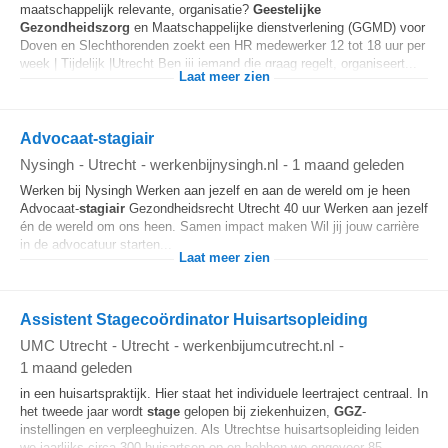
maatschappelijk relevante, organisatie?
Geestelijke
Gezondheidszorg
en Maatschappelijke dienstverlening (GGMD) voor
Doven en Slechthorenden zoekt een HR medewerker 12 tot 18 uur per
week | Tijdelijk |Utrecht Ben jij iemand die graag regelt, organiseert...
Laat meer zien
Advocaat-stagiair
Nysingh
-
Utrecht
-
werkenbijnysingh.nl
-
1 maand geleden
Werken bij Nysingh Werken aan jezelf en aan de wereld om je heen
Advocaat-
stagiair
Gezondheidsrecht Utrecht 40 uur Werken aan jezelf
én de wereld om ons heen. Samen impact maken Wil jij jouw carrière
in de advocatuur starten...
Laat meer zien
Assistent Stagecoördinator Huisartsopleiding
UMC Utrecht
-
Utrecht
-
werkenbijumcutrecht.nl
-
1 maand geleden
in een huisartspraktijk. Hier staat het individuele leertraject centraal. In
het tweede jaar wordt
stage
gelopen bij ziekenhuizen,
GGZ
-
instellingen en verpleeghuizen. Als Utrechtse huisartsopleiding leiden
we jaarlijks circa 300 huisartsen op en hebben we ongeveer 85...