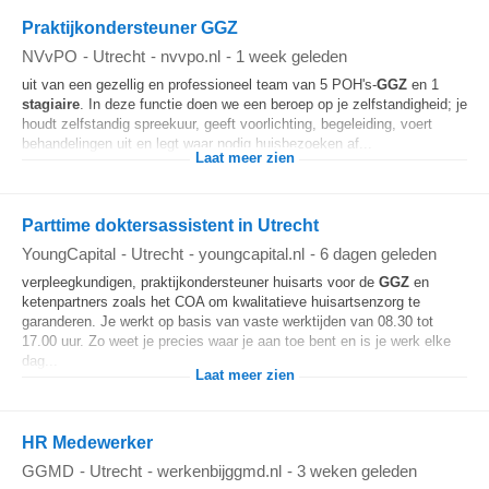
Praktijkondersteuner GGZ
NVvPO
-
Utrecht
-
nvvpo.nl
-
1 week geleden
uit van een gezellig en professioneel team van 5 POH's-
GGZ
en 1
stagiaire
. In deze functie doen we een beroep op je zelfstandigheid; je
houdt zelfstandig spreekuur, geeft voorlichting, begeleiding, voert
behandelingen uit en legt waar nodig huisbezoeken af...
Laat meer zien
Parttime doktersassistent in Utrecht
YoungCapital
-
Utrecht
-
youngcapital.nl
-
6 dagen geleden
verpleegkundigen, praktijkondersteuner huisarts voor de
GGZ
en
ketenpartners zoals het COA om kwalitatieve huisartsenzorg te
garanderen. Je werkt op basis van vaste werktijden van 08.30 tot
17.00 uur. Zo weet je precies waar je aan toe bent en is je werk elke
dag...
Laat meer zien
HR Medewerker
GGMD
-
Utrecht
-
werkenbijggmd.nl
-
3 weken geleden