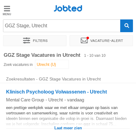
Jobted
Jobted
Vacatures
GGZ Stage, Utrecht
Filters
Vacature-alert
Salarissen
Sorteer op
Exacte locatie
Bedrijf
Soort dienstverband
GGZ Stage Vacatures in Utrecht
1 - 10 van 10
Zoek vacatures in
Zoekresultaten - GGZ Stage Vacatures in Utrecht
Klinisch Psycholoog Volwassenen - Utrecht
Mental Care Group
-
Utrecht
-
vandaag
een prettige werkplek waar we met elkaar omgaan op basis van
vertrouwen en samenwerking, waar ruimte is voor creativiteit en
ideeën binnen een organisatie die volop in groei is. Daarnaast bieden
we je het volgende: Inschaling conform cao
ggz
in schaal 75...
Laat meer zien