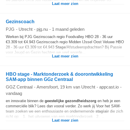
Laat meer zien
Gezinscoach
PJG
-
Utrecht
-
pjg.nu
-
1 maand geleden
Werken bij PJG Gezinscoach regio Foodvalley HBO 28 - 36 uur
€3.309 tot €4.943 Gezinscoach regio Midden IJssel Oost Veluwe HBO
28 - 36 uur €3.309 tot €4.943
Stage
/Afstudeeropdrachten? Bij Passie
voor Jeugd en Gezin hechten we veel waarde...
Laat meer zien
HBO stage - Marktonderzoek & doorontwikkeling
SAM-app binnen GGz Centraal
GGZ Centraal
-
Amersfoort
, 19 km van Utrecht
-
appcast.io
-
vandaag
en innovatie binnen de
geestelijke gezondheidszorg
en heb je een
commerciële blik? Lees dan vooral verder. Zo werk jij Voor het SAM-
team zoeken we een enthousiaste en ondernemende
stagiair
die zich
richt op: 1. het uitvoeren van een marktonderzoek 2. ..
Laat meer zien