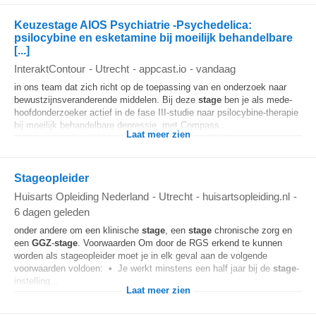
Keuzestage AIOS Psychiatrie -Psychedelica:
psilocybine en esketamine bij moeilijk behandelbare
[...]
InteraktContour
-
Utrecht
-
appcast.io
-
vandaag
in ons team dat zich richt op de toepassing van en onderzoek naar
bewustzijnsveranderende middelen. Bij deze
stage
ben je als mede-
hoofdonderzoeker actief in de fase III-studie naar psilocybine-therapie
bij moeilijk behandelbare depressie, met Compass...
Laat meer zien
Stageopleider
Huisarts Opleiding Nederland
-
Utrecht
-
huisartsopleiding.nl
-
6 dagen geleden
onder andere om een klinische
stage
, een
stage
chronische zorg en
een
GGZ
-
stage
. Voorwaarden Om door de RGS erkend te kunnen
worden als stageopleider moet je in elk geval aan de volgende
voorwaarden voldoen: • Je werkt minstens een half jaar bij de
stage
-
instelling...
Laat meer zien