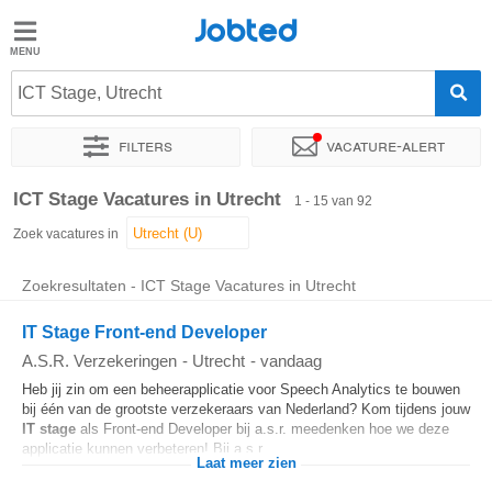
Jobted
Jobted
Vacatures
ICT Stage, Utrecht
Filters
Vacature-alert
Salarissen
Sorteer op
Exacte locatie
Bedrijf
Uitzendbureau
Soo
ICT Stage Vacatures in Utrecht
1 - 15 van 92
Zoek vacatures in
Zoekresultaten - ICT Stage Vacatures in Utrecht
IT Stage Front-end Developer
A.S.R. Verzekeringen
-
Utrecht
-
vandaag
Heb jij zin om een beheerapplicatie voor Speech Analytics te bouwen
bij één van de grootste verzekeraars van Nederland? Kom tijdens jouw
IT
stage
als Front-end Developer bij a.s.r. meedenken hoe we deze
applicatie kunnen verbeteren! Bij a.s.r...
Laat meer zien