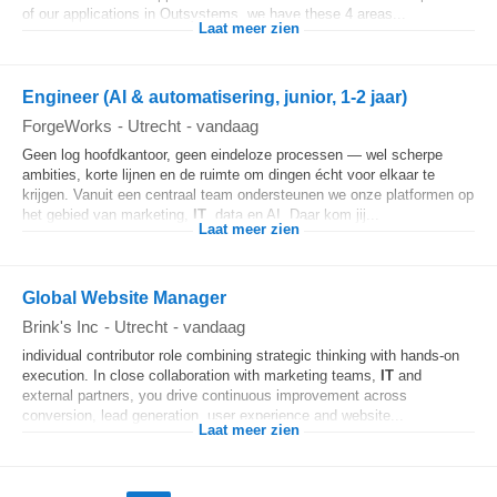
of our applications in Outsystems, we have these 4 areas...
Laat meer zien
Engineer (AI & automatisering, junior, 1-2 jaar)
ForgeWorks
-
Utrecht
-
vandaag
Geen log hoofdkantoor, geen eindeloze processen — wel scherpe
ambities, korte lijnen en de ruimte om dingen écht voor elkaar te
krijgen. Vanuit een centraal team ondersteunen we onze platformen op
het gebied van marketing,
IT
, data en AI. Daar kom jij...
Laat meer zien
Global Website Manager
Brink's Inc
-
Utrecht
-
vandaag
individual contributor role combining strategic thinking with hands-on
execution. In close collaboration with marketing teams,
IT
and
external partners, you drive continuous improvement across
conversion, lead generation, user experience and website...
Laat meer zien