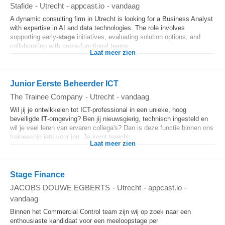
Stafide
-
Utrecht
-
appcast.io
-
vandaag
A dynamic consulting firm in Utrecht is looking for a Business Analyst
with expertise in AI and data technologies. The role involves
supporting early-
stage
initiatives, evaluating solution options, and
collaborating with cross-functional teams...
Laat meer zien
Junior Eerste Beheerder ICT
The Trainee Company
-
Utrecht
-
vandaag
Wil jij je ontwikkelen tot ICT-professional in een unieke, hoog
beveiligde
IT
-omgeving? Ben jij nieuwsgierig, technisch ingesteld en
wil je veel leren van ervaren collega's? Dan is deze functie binnen ons
traineeship iets voor jou. Je komt terecht...
Laat meer zien
Stage Finance
JACOBS DOUWE EGBERTS
-
Utrecht
-
appcast.io
-
vandaag
Binnen het Commercial Control team zijn wij op zoek naar een
enthousiaste kandidaat voor een meeloopstage per