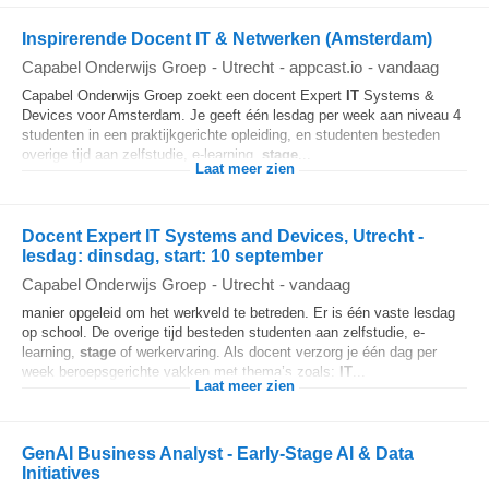
Inspirerende Docent IT & Netwerken (Amsterdam)
Capabel Onderwijs Groep
-
Utrecht
-
appcast.io
-
vandaag
Capabel Onderwijs Groep zoekt een docent Expert
IT
Systems &
Devices voor Amsterdam. Je geeft één lesdag per week aan niveau 4
studenten in een praktijkgerichte opleiding, en studenten besteden
overige tijd aan zelfstudie, e-learning,
stage
...
Laat meer zien
Docent Expert IT Systems and Devices, Utrecht -
lesdag: dinsdag, start: 10 september
Capabel Onderwijs Groep
-
Utrecht
-
vandaag
manier opgeleid om het werkveld te betreden. Er is één vaste lesdag
op school. De overige tijd besteden studenten aan zelfstudie, e-
learning,
stage
of werkervaring. Als docent verzorg je één dag per
week beroepsgerichte vakken met thema’s zoals:
IT
...
Laat meer zien
GenAI Business Analyst - Early-Stage AI & Data
Initiatives