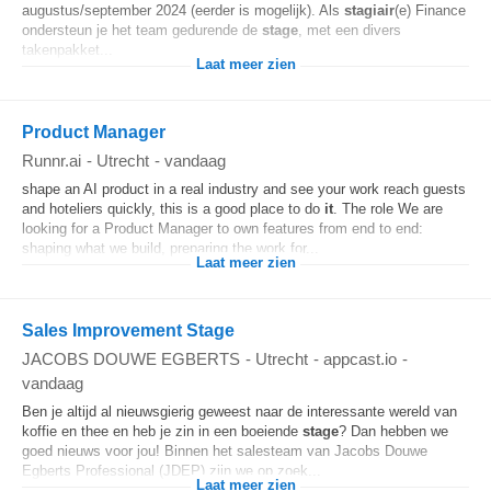
augustus/september 2024 (eerder is mogelijk). Als
stagiair
(e) Finance
ondersteun je het team gedurende de
stage
, met een divers
takenpakket...
Laat meer zien
Product Manager
Runnr.ai
-
Utrecht
-
vandaag
shape an AI product in a real industry and see your work reach guests
and hoteliers quickly, this is a good place to do
it
. The role We are
looking for a Product Manager to own features from end to end:
shaping what we build, preparing the work for...
Laat meer zien
Sales Improvement Stage
JACOBS DOUWE EGBERTS
-
Utrecht
-
appcast.io
-
vandaag
Ben je altijd al nieuwsgierig geweest naar de interessante wereld van
koffie en thee en heb je zin in een boeiende
stage
? Dan hebben we
goed nieuws voor jou! Binnen het salesteam van Jacobs Douwe
Egberts Professional (JDEP) zijn we op zoek...
Laat meer zien