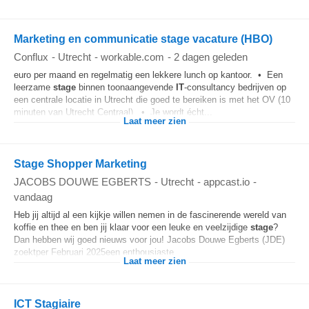
Marketing en communicatie stage vacature (HBO)
Conflux
-
Utrecht
-
workable.com
-
2 dagen geleden
euro per maand en regelmatig een lekkere lunch op kantoor. • Een
leerzame
stage
binnen toonaangevende
IT
-consultancy bedrijven op
een centrale locatie in Utrecht die goed te bereiken is met het OV (10
minuten van Utrecht Centraal). • Je wordt écht...
Laat meer zien
Stage Shopper Marketing
JACOBS DOUWE EGBERTS
-
Utrecht
-
appcast.io
-
vandaag
Heb jij altijd al een kijkje willen nemen in de fascinerende wereld van
koffie en thee en ben jij klaar voor een leuke en veelzijdige
stage
?
Dan hebben wij goed nieuws voor jou! Jacobs Douwe Egberts (JDE)
zoektper Februari 2025een enthousiaste...
Laat meer zien
ICT Stagiaire