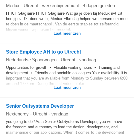
Medux
-
Utrecht
-
werkenbijmedux.nl
-
4 dagen geleden
IT
ICT
Stagiaire
IT
ICT
Stagiaire
Wat ga je doen bij Medux nvt Dit
ben jij nvt Dit doen we bij Medux Elke dag helpen we mensen om mee
te doen in de maatschappij. Van de eerste stapjes tot zelfstandig
blijven wonen: wij maken het mogelijk...
Laat meer zien
Store Employee AH to go Utrecht
Nederlandse Spoorwegen
-
Utrecht
-
vandaag
Opportunities for growth • Flexible working hours • Training and
development • Friendly and sociable colleagues Your availability
It
is
important that you are available from Monday to Sunday between 6:00
am and 1:00 am. During the first video intake...
Laat meer zien
Senior Outsystems Developer
Nextenergy
-
Utrecht
-
vandaag
you going to do? As a Senior OutSystems Developer, you will have
the freedom and autonomy to lead the design, development, and
maintenance of our applications. When
it
comes to the development