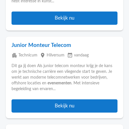
hebt interesse in kunst...
Bekijk nu
Junior Monteur Telecom
apartment
place
event_available
Technicum
Hilversum
vandaag
Dit ga jij doen Als junior telecom monteur krijg je de kans
om je technische carrière een vliegende start te geven. Je
werkt aan moderne telecomnetwerken voor bedrijven,
offshore locaties en
evenementen
. Met intensieve
begeleiding van ervaren...
Bekijk nu