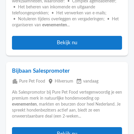
werkzaamheden, waaronder: • Complex agendabeheer;
• Het beheren van inkomende en uitgaande
telefoongesprekken; • Het verwerken van e-mails;
• Notuleren tijdens overleggen en vergaderingen; • Het
organiseren van
evenementen
...
Bekijk nu
Bijbaan Salespromoter
apartment
place
event_available
Pure Pet Food
Hilversum
vandaag
Als Salespromotor bij Pure Pet Food vertegenwoordig je een
premium merk in natuurlijke hondenvoeding op
evenementen
, markten en beurzen door heel Nederland. Je
spreekt hondenbezitters actief aan, biedt ze een
onweerstaanbare deal (een 2-weken...
Bekijk nu