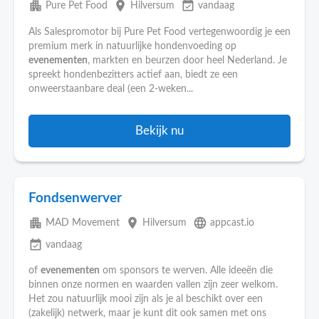
apartment
place
event_available
Pure Pet Food
Hilversum
vandaag
Als Salespromotor bij Pure Pet Food vertegenwoordig je een
premium merk in natuurlijke hondenvoeding op
evenementen
, markten en beurzen door heel Nederland. Je
spreekt hondenbezitters actief aan, biedt ze een
onweerstaanbare deal (een 2-weken...
Bekijk nu
Fondsenwerver
apartment
place
language
MAD Movement
Hilversum
appcast.io
event_available
vandaag
of
evenementen
om sponsors te werven. Alle ideeën die
binnen onze normen en waarden vallen zijn zeer welkom.
Het zou natuurlijk mooi zijn als je al beschikt over een
(zakelijk) netwerk, maar je kunt dit ook samen met ons