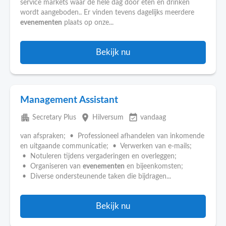
service markets waar de hele dag door eten en drinken
wordt aangeboden.. Er vinden tevens dagelijks meerdere
evenementen
plaats op onze...
Bekijk nu
Management Assistant
apartment
place
event_available
Secretary Plus
Hilversum
vandaag
van afspraken; • Professioneel afhandelen van inkomende
en uitgaande communicatie; • Verwerken van e-mails;
• Notuleren tijdens vergaderingen en overleggen;
• Organiseren van
evenementen
en bijeenkomsten;
• Diverse ondersteunende taken die bijdragen...
Bekijk nu