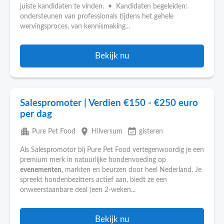
juiste kandidaten te vinden. • Kandidaten begeleiden:
ondersteunen van professionals tijdens het gehele
wervingsproces, van kennismaking...
Bekijk nu
Salespromoter | Verdien €150 - €250 euro
per dag
apartment
place
event_available
Pure Pet Food
Hilversum
gisteren
Als Salespromotor bij Pure Pet Food vertegenwoordig je een
premium merk in natuurlijke hondenvoeding op
evenementen
, markten en beurzen door heel Nederland. Je
spreekt hondenbezitters actief aan, biedt ze een
onweerstaanbare deal (een 2-weken...
Bekijk nu