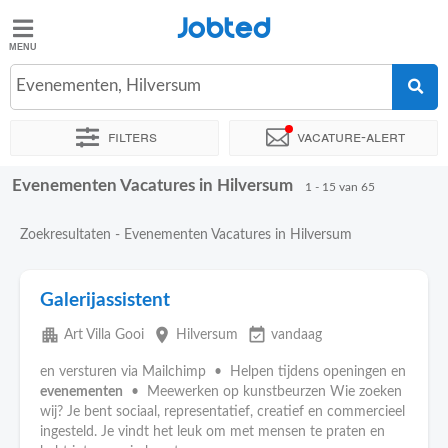
Jobted
Jobted
Vacatures
Evenementen, Hilversum
Filters
Vacature-alert
Salarissen
Evenementen Vacatures in Hilversum
Sorteer op
Exacte locatie
Bedrijf
Uitzendbureau
Soo
1 - 15 van 65
Zoekresultaten - Evenementen Vacatures in Hilversum
Galerijassistent
apartment
place
event_available
Art Villa Gooi
Hilversum
vandaag
en versturen via Mailchimp • Helpen tijdens openingen en
evenementen
• Meewerken op kunstbeurzen Wie zoeken
wij? Je bent sociaal, representatief, creatief en commercieel
ingesteld. Je vindt het leuk om met mensen te praten en