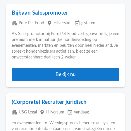
Bijbaan Salespromoter
apartment
place
event_available
Pure Pet Food
Hilversum
gisteren
Als Salespromotor bij Pure Pet Food vertegenwoordig je een
premium merk in natuurlijke hondenvoeding op
evenementen
, markten en beurzen door heel Nederland. Je
spreekt hondenbezitters actief aan, biedt ze een
onweerstaanbare deal (een 2-weken...
Bekijk nu
(Corporate) Recruiter juridisch
apartment
place
event_available
USG Legal
Hilversum
vandaag
en
evenementen
. • Wervingsproces beheren: analyseren
van recruitmentdata en aanpassen van strategieën om de