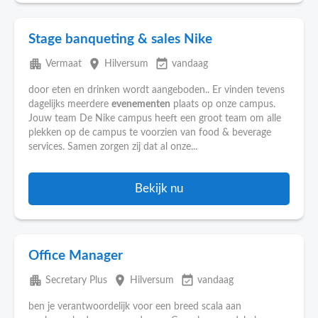
Stage banqueting & sales Nike
apartment
place
event_available
Vermaat
Hilversum
vandaag
door eten en drinken wordt aangeboden.. Er vinden tevens
dagelijks meerdere
evenementen
plaats op onze campus.
Jouw team De Nike campus heeft een groot team om alle
plekken op de campus te voorzien van food & beverage
services. Samen zorgen zij dat al onze...
Bekijk nu
Office Manager
apartment
place
event_available
Secretary Plus
Hilversum
vandaag
ben je verantwoordelijk voor een breed scala aan