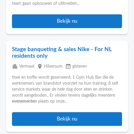
team gaan opbouwen of uitbreiden...
Bekijk nu
Stage banqueting & sales Nike - For NL
residents only
apartment
place
event_available
Vermaat
Hilversum
gisteren
thee en koffie wordt geserveerd, 1 Gym Hub Bar die de
werknemers van brandstof voorziet na hun training, 8 self
service markets waar de hele dag door eten en drinken
wordt aangeboden.. Er vinden tevens dagelijks meerdere
evenementen
plaats op onze...
Bekijk nu