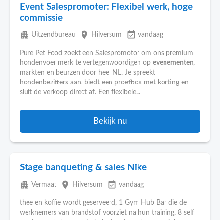
Event Salespromoter: Flexibel werk, hoge
commissie
apartment
place
event_available
Uitzendbureau
Hilversum
vandaag
Pure Pet Food zoekt een Salespromotor om ons premium
hondenvoer merk te vertegenwoordigen op
evenementen
,
markten en beurzen door heel NL. Je spreekt
hondenbezitters aan, biedt een proefbox met korting en
sluit de verkoop direct af. Een flexibele...
Bekijk nu
Stage banqueting & sales Nike
apartment
place
event_available
Vermaat
Hilversum
vandaag
thee en koffie wordt geserveerd, 1 Gym Hub Bar die de
werknemers van brandstof voorziet na hun training, 8 self