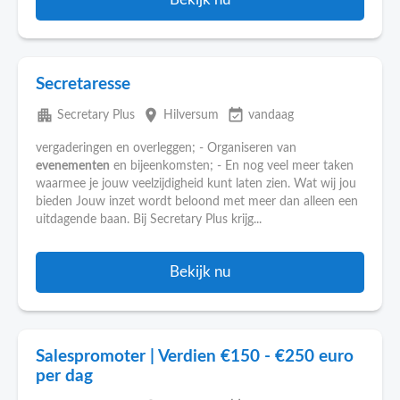
Secretaresse
apartment
place
event_available
Secretary Plus
Hilversum
vandaag
vergaderingen en overleggen; - Organiseren van
evenementen
en bijeenkomsten; - En nog veel meer taken
waarmee je jouw veelzijdigheid kunt laten zien. Wat wij jou
bieden Jouw inzet wordt beloond met meer dan alleen een
uitdagende baan. Bij Secretary Plus krijg...
Bekijk nu
Salespromoter | Verdien €150 - €250 euro
per dag