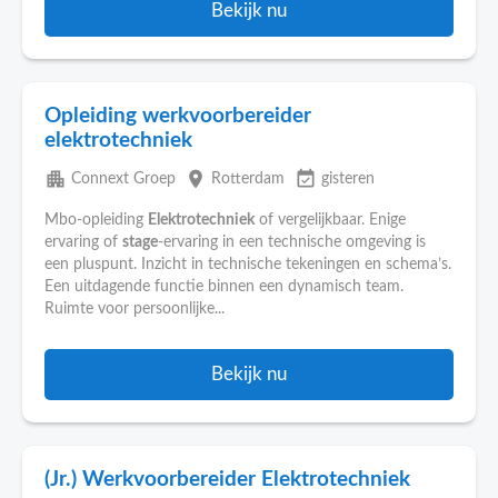
Bekijk nu
Opleiding werkvoorbereider
elektrotechniek
apartment
place
event_available
Connext Groep
Rotterdam
gisteren
Mbo-opleiding
Elektrotechniek
of vergelijkbaar. Enige
ervaring of
stage
-ervaring in een technische omgeving is
een pluspunt. Inzicht in technische tekeningen en schema’s.
Een uitdagende functie binnen een dynamisch team.
Ruimte voor persoonlijke...
Bekijk nu
(Jr.) Werkvoorbereider Elektrotechniek