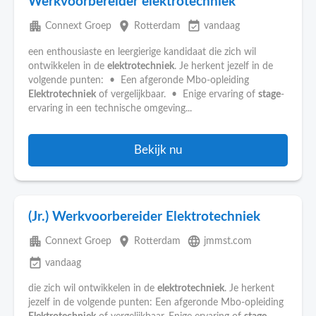
Werkvoorbereider elektrotechniek
apartment
place
event_available
Connext Groep
Rotterdam
vandaag
een enthousiaste en leergierige kandidaat die zich wil
ontwikkelen in de
elektrotechniek
. Je herkent jezelf in de
volgende punten: • Een afgeronde Mbo-opleiding
Elektrotechniek
of vergelijkbaar. • Enige ervaring of
stage
-
ervaring in een technische omgeving...
Bekijk nu
(Jr.) Werkvoorbereider Elektrotechniek
apartment
place
language
Connext Groep
Rotterdam
jmmst.com
event_available
vandaag
die zich wil ontwikkelen in de
elektrotechniek
. Je herkent
jezelf in de volgende punten: Een afgeronde Mbo-opleiding