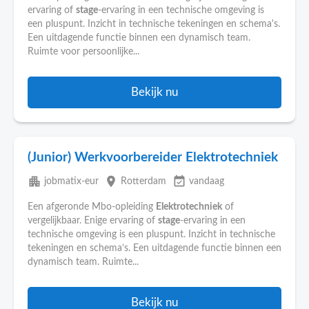
ervaring of
stage
-ervaring in een technische omgeving is
een pluspunt. Inzicht in technische tekeningen en schema's.
Een uitdagende functie binnen een dynamisch team.
Ruimte voor persoonlijke...
Bekijk nu
(Junior) Werkvoorbereider Elektrotechniek
apartment
place
event_available
jobmatix-eur
Rotterdam
vandaag
Een afgeronde Mbo-opleiding
Elektrotechniek
of
vergelijkbaar. Enige ervaring of
stage
-ervaring in een
technische omgeving is een pluspunt. Inzicht in technische
tekeningen en schema’s. Een uitdagende functie binnen een
dynamisch team. Ruimte...
Bekijk nu