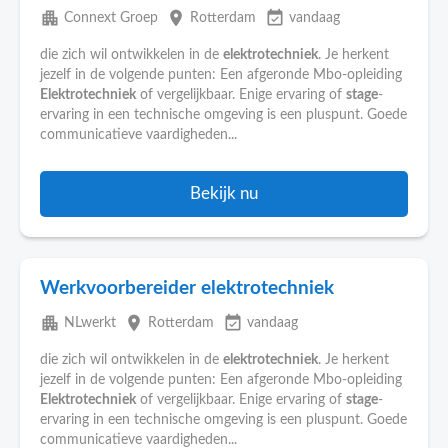
apartment
place
event_available
Connext Groep
Rotterdam
vandaag
die zich wil ontwikkelen in de
elektrotechniek
. Je herkent
jezelf in de volgende punten: Een afgeronde Mbo-opleiding
Elektrotechniek
of vergelijkbaar. Enige ervaring of
stage
-
ervaring in een technische omgeving is een pluspunt. Goede
communicatieve vaardigheden...
Bekijk nu
Werkvoorbereider elektrotechniek
apartment
place
event_available
NLwerkt
Rotterdam
vandaag
die zich wil ontwikkelen in de
elektrotechniek
. Je herkent
jezelf in de volgende punten: Een afgeronde Mbo-opleiding
Elektrotechniek
of vergelijkbaar. Enige ervaring of
stage
-
ervaring in een technische omgeving is een pluspunt. Goede
communicatieve vaardigheden...