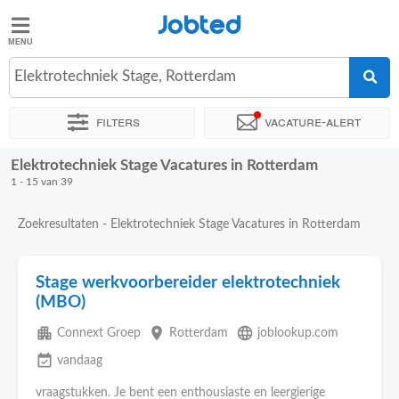
Jobted
Jobted
Vacatures
Elektrotechniek Stage, Rotterdam
Filters
Vacature-alert
Salarissen
Elektrotechniek Stage Vacatures in Rotterdam
Sorteer op
Exacte locatie
Bedrijf
Soort dienstverband
1 - 15 van 39
Zoekresultaten - Elektrotechniek Stage Vacatures in Rotterdam
Stage werkvoorbereider elektrotechniek
(MBO)
apartment
place
language
Connext Groep
Rotterdam
joblookup.com
event_available
vandaag
vraagstukken. Je bent een enthousiaste en leergierige