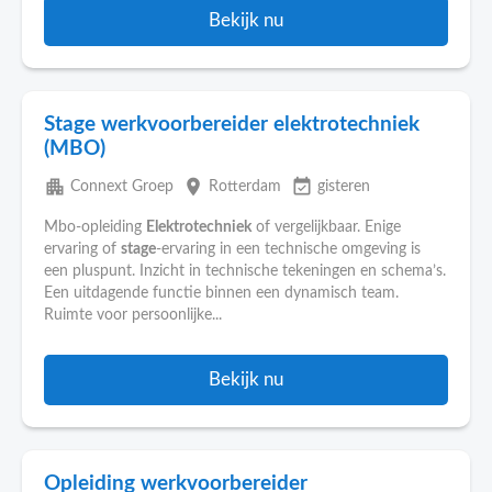
Bekijk nu
Stage werkvoorbereider elektrotechniek
(MBO)
apartment
place
event_available
Connext Groep
Rotterdam
gisteren
Mbo-opleiding
Elektrotechniek
of vergelijkbaar. Enige
ervaring of
stage
-ervaring in een technische omgeving is
een pluspunt. Inzicht in technische tekeningen en schema’s.
Een uitdagende functie binnen een dynamisch team.
Ruimte voor persoonlijke...
Bekijk nu
Opleiding werkvoorbereider