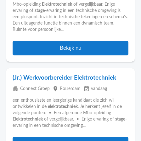
Mbo-opleiding
Elektrotechniek
of vergelijkbaar. Enige
ervaring of
stage
-ervaring in een technische omgeving is
een pluspunt. Inzicht in technische tekeningen en schema’s.
Een uitdagende functie binnen een dynamisch team.
Ruimte voor persoonlijke...
Bekijk nu
(Jr.) Werkvoorbereider Elektrotechniek
apartment
place
event_available
Connext Groep
Rotterdam
vandaag
een enthousiaste en leergierige kandidaat die zich wil
ontwikkelen in de
elektrotechniek
. Je herkent jezelf in de
volgende punten: • Een afgeronde Mbo-opleiding
Elektrotechniek
of vergelijkbaar. • Enige ervaring of
stage
-
ervaring in een technische omgeving...