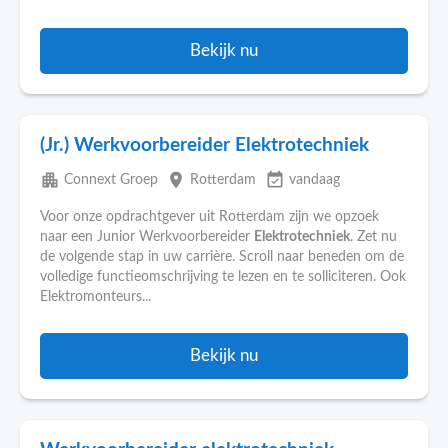
Bekijk nu
(Jr.) Werkvoorbereider Elektrotechniek
apartment
place
event_available
Connext Groep
Rotterdam
vandaag
Voor onze opdrachtgever uit Rotterdam zijn we opzoek
naar een Junior Werkvoorbereider
Elektrotechniek
. Zet nu
de volgende stap in uw carrière. Scroll naar beneden om de
volledige functieomschrijving te lezen en te solliciteren. Ook
Elektromonteurs...
Bekijk nu