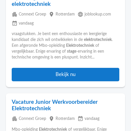
elektrotechniek
apartment
place
language
Connext Groep
Rotterdam
joblookup.com
event_available
vandaag
vraagstukken. Je bent een enthousiaste en leergierige
kandidaat die zich wil ontwikkelen in de
elektrotechniek
.
Een afgeronde Mbo-opleiding
Elektrotechniek
of
vergelijkbaar. Enige ervaring of
stage
-ervaring in een
technische omgeving is een pluspunt. Inzicht...
Bekijk nu
Vacature Junior Werkvoorbereider
Elektrotechniek
apartment
place
event_available
Connext Groep
Rotterdam
vandaag
Mbo-opleiding
Elektrotechniek
of vergelijkbaar. Enige