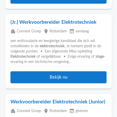
(Jr.) Werkvoorbereider Elektrotechniek
apartment
place
event_available
Connext Groep
Rotterdam
vandaag
een enthousiaste en leergierige kandidaat die zich wil
ontwikkelen in de
elektrotechniek
. Je herkent jezelf in de
volgende punten: • Een afgeronde Mbo-opleiding
Elektrotechniek
of vergelijkbaar. • Enige ervaring of
stage
-
ervaring in een technische omgeving...
Bekijk nu
Werkvoorbereider Elektrotechniek (Junior)
apartment
place
event_available
Connext Groep
Rotterdam
gisteren