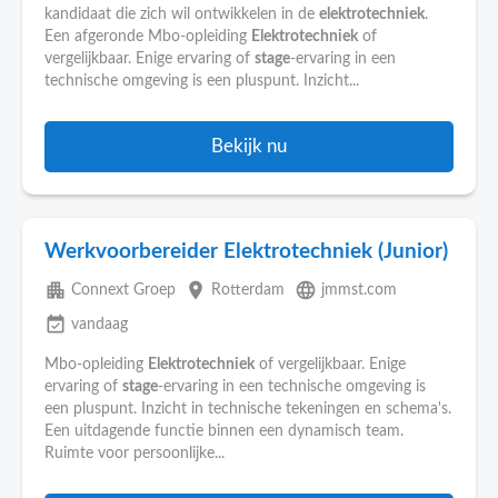
kandidaat die zich wil ontwikkelen in de
elektrotechniek
.
Een afgeronde Mbo-opleiding
Elektrotechniek
of
vergelijkbaar. Enige ervaring of
stage
-ervaring in een
technische omgeving is een pluspunt. Inzicht...
Bekijk nu
Werkvoorbereider Elektrotechniek (Junior)
apartment
place
language
Connext Groep
Rotterdam
jmmst.com
event_available
vandaag
Mbo-opleiding
Elektrotechniek
of vergelijkbaar. Enige
ervaring of
stage
-ervaring in een technische omgeving is
een pluspunt. Inzicht in technische tekeningen en schema's.
Een uitdagende functie binnen een dynamisch team.
Ruimte voor persoonlijke...