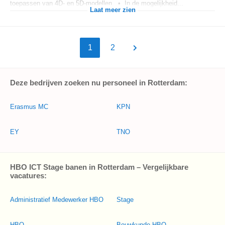
toepassen van 4D- en 5D-modellen. • In de mogelijkheid...
Laat meer zien
1
2
Deze bedrijven zoeken nu personeel in Rotterdam:
Erasmus MC
KPN
EY
TNO
HBO ICT Stage banen in Rotterdam – Vergelijkbare
vacatures:
Administratief Medewerker HBO
Stage
HBO
Bouwkunde HBO