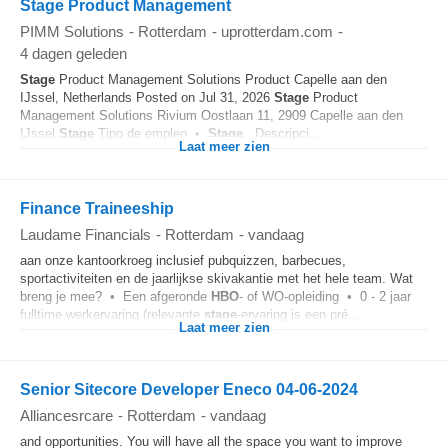
Stage Product Management
PIMM Solutions
-
Rotterdam
-
uprotterdam.com
-
4 dagen geleden
Stage
Product Management Solutions Product Capelle aan den
IJssel, Netherlands Posted on Jul 31, 2026
Stage
Product
Management Solutions Rivium Oostlaan 11, 2909 Capelle aan den
IJssel
Stage
Tipo de empleo •
Stage
Descripci...
Laat meer zien
Finance Traineeship
Laudame Financials
-
Rotterdam
-
vandaag
aan onze kantoorkroeg inclusief pubquizzen, barbecues,
sportactiviteiten en de jaarlijkse skivakantie met het hele team. Wat
breng je mee? • Een afgeronde
HBO
- of WO-opleiding • 0 - 2 jaar
fulltime werkervaring (relevante
stage
-ervaring is een pré...
Laat meer zien
Senior Sitecore Developer Eneco 04-06-2024
Alliancesrcare
-
Rotterdam
-
vandaag
and opportunities. You will have all the space you want to improve