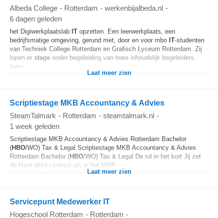
Albeda College
-
Rotterdam
-
werkenbijalbeda.nl
-
6 dagen geleden
het Digiwerkplaatslab
IT
opzetten. Een leerwerkplaats, een
bedrijfsmatige omgeving, gerund met, door en voor mbo
IT
-studenten
van Techniek College Rotterdam en Grafisch Lyceum Rotterdam. Zij
lopen er
stage
onder begeleiding van twee inhoudelijk begeleiders,
twee...
Laat meer zien
Scriptiestage MKB Accountancy & Advies
SteamTalmark
-
Rotterdam
-
steamtalmark.nl
-
1 week geleden
Scriptiestage MKB Accountancy & Advies Rotterdam Bachelor
(
HBO
/WO) Tax & Legal Scriptiestage MKB Accountancy & Advies
Rotterdam Bachelor (
HBO
/WO) Tax & Legal De rol in het kort Jij zet
de klant altijd centraal als je het MKB...
Laat meer zien
Servicepunt Medewerker IT
Hogeschool Rotterdam
-
Rotterdam
-