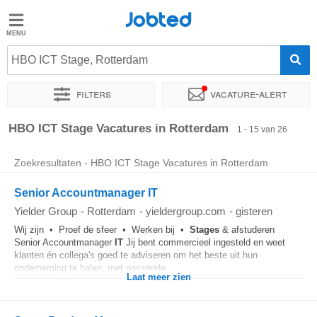
Jobted
Jobted
Vacatures
HBO ICT Stage, Rotterdam
Filters
Vacature-alert
Salarissen
Sorteer op
Exacte locatie
Bedrijf
Soort dienstverband
HBO ICT Stage Vacatures in Rotterdam
1 - 15 van 26
Zoekresultaten - HBO ICT Stage Vacatures in Rotterdam
Senior Accountmanager IT
Yielder Group
-
Rotterdam
-
yieldergroup.com
-
gisteren
Wij zijn • Proef de sfeer • Werken bij •
Stages
& afstuderen
Senior Accountmanager
IT
Jij bent commercieel ingesteld en weet
klanten én collega's goed te adviseren om het beste uit hun
onderneming te halen, met passende...
Laat meer zien