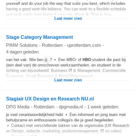
yourself and do your job the way that suits you best, which includes
having a good work-life balance. You can work to a flexible schedule
and work partly from home if your role allows
it
. That is how...
Laat meer zien
Stage Category Management
PIMM Solutions
-
Rotterdam
-
uprotterdam.com
-
4 dagen geleden
van het vak. Wie ben jij..? • Een MBO- of
HBO
-student die past bij
(een deel van) de omschreven werkzaamheden, en studeert in de
richting van bijvoorbeeld: Business
IT
& Management, Commerciële
Economie, Small Business & Retail Management...
Laat meer zien
Stagiair UX Design en Research NU.nl
DPG Media
-
Rotterdam
-
dpgmedia.nl
-
1 week geleden
je veel verantwoordelijkheid hebt • Een informeel en jong team met
behulpzame en enthousiaste collega's die je goed begeleiden
• Contact met verschillende takken van de organisatie (UX Research
en Design, redactie, marketing, productmanagement,
IT
en sales)