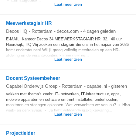
• Een
stageplek
...
Laat meer zien
Meewerkstagiair HR
Decos HQ
-
Rotterdam
-
decos.com
-
4 dagen geleden
E-MAIL: Kantoor Decos 34 MEEWERKSTAGIAIR HR 32. 40 uur
Noordwijk, HQ Wij zoeken een
stagiair
die ons in het najaar van 2026
komt ondersteunen! Wil jij graag volledig meedraaien op een HR-
afdeling en de verantwoording krijgen over éé...
Laat meer zien
Docent Systeembeheer
Capabel Onderwijs Groep
-
Rotterdam
-
capabel.nl
-
gisteren
vakken met thema's zoals:
IT
- netwerken,
IT
-infrastructuur, apps,
mobiele apparaten en software omtrent installatie, onderhouden,
monitoren en storingen oplossen. Wat verwachten we van jou? •
Hbo
werk- en denkniveau • Je hebt voldoende praktijkervaring...
Laat meer zien
Projectleider