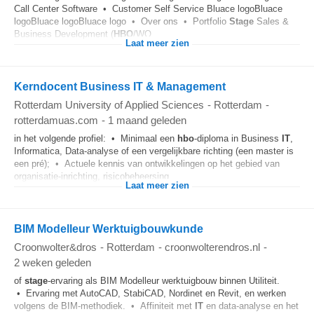
Call Center Software • Customer Self Service Bluace logoBluace
logoBluace logoBluace logo • Over ons • Portfolio
Stage
Sales &
Business Development (
HBO
/WO...
Laat meer zien
Kerndocent Business IT & Management
Rotterdam University of Applied Sciences
-
Rotterdam
-
rotterdamuas.com
-
1 maand geleden
in het volgende profiel: • Minimaal een
hbo
-diploma in Business
IT
,
Informatica, Data-analyse of een vergelijkbare richting (een master is
een pré); • Actuele kennis van ontwikkelingen op het gebied van
organisatie-inrichting, risicobeheersing...
Laat meer zien
BIM Modelleur Werktuigbouwkunde
Croonwolter&dros
-
Rotterdam
-
croonwolterendros.nl
-
2 weken geleden
of
stage
-ervaring als BIM Modelleur werktuigbouw binnen Utiliteit.
• Ervaring met AutoCAD, StabiCAD, Nordinet en Revit, en werken
volgens de BIM-methodiek. • Affiniteit met
IT
en data-analyse en het