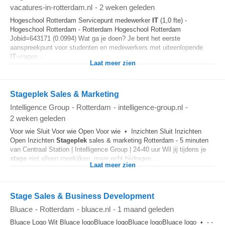
vacatures-in-rotterdam.nl
-
2 weken geleden
Hogeschool Rotterdam Servicepunt medewerker
IT
(1,0 fte) -
Hogeschool Rotterdam - Rotterdam Hogeschool Rotterdam
Jobid=643171 (0.0994) Wat ga je doen? Je bent het eerste
aanspreekpunt voor studenten en medewerkers met uiteenlopende
IT
‑vragen...
Laat meer zien
Stageplek Sales & Marketing
Intelligence Group
-
Rotterdam
-
intelligence-group.nl
-
2 weken geleden
Voor wie Sluit Voor wie Open Voor wie • Inzichten Sluit Inzichten
Open Inzichten
Stageplek
sales & marketing Rotterdam - 5 minuten
van Centraal Station | Intelligence Group | 24-40 uur Wil jij tijdens je
stage
niet alleen meekijken, maar echt bijdragen...
Laat meer zien
Stage Sales & Business Development
Bluace
-
Rotterdam
-
bluace.nl
-
1 maand geleden
Bluace Logo Wit Bluace logoBluace logoBluace logoBluace logo • - -