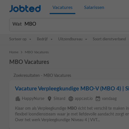
Jobted
Vacatures
Salarissen
Wat
Sorteer op
Bedrijf
Uitzendbureau
Soort dienstverband
>
Home
MBO Vacatures
MBO Vacatures
Zoekresultaten - MBO Vacatures
Vacature Verpleegkundige MBO-V (MBO 4) | S
apartment
place
language
event_available
HappyNurse
Sittard
appcast.io
vandaag
Klaar om als Verpleegkundige
MBO
écht het verschil te maken i
flexibel loondienstteam waar je met liefdevolle aandacht zorgt en
Over het werk Verpleegkundige Niveau 4 | VVT...