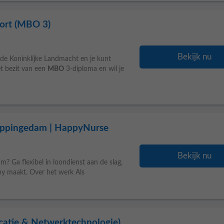
port (MBO 3)
Bekijk nu
 de Koninklijke Landmacht en je kunt
et bezit van een
MBO
3-diploma en wil je
Appingedam | HappyNurse
Bekijk nu
? Ga flexibel in loondienst aan de slag,
ppy maakt. Over het werk Als
catie & Netwerktechnologie)