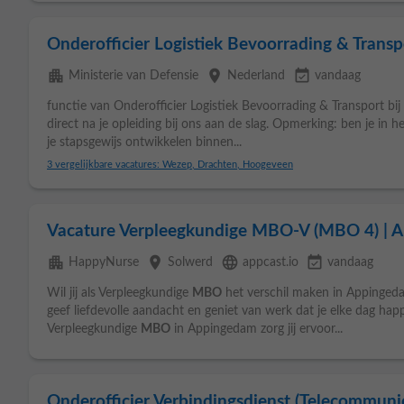
Onderofficier Logistiek Bevoorrading & Trans
apartment
place
event_available
Ministerie van Defensie
Nederland
vandaag
functie van Onderofficier Logistiek Bevoorrading & Transport bij
direct na je opleiding bij ons aan de slag. Opmerking: ben je in h
je stapsgewijs ontwikkelen binnen...
3 vergelijkbare vacatures: Wezep, Drachten, Hoogeveen
Vacature Verpleegkundige MBO-V (MBO 4) | 
apartment
place
language
event_available
HappyNurse
Solwerd
appcast.io
vandaag
Wil jij als Verpleegkundige
MBO
het verschil maken in Appingedam
geef liefdevolle aandacht en geniet van werk dat je elke dag ha
Verpleegkundige
MBO
in Appingedam zorg jij ervoor...
Onderofficier Verbindingsdienst (Telecommuni