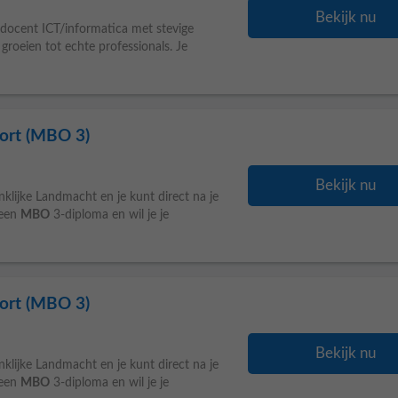
Bekijk nu
docent ICT/informatica met stevige
n groeien tot echte professionals. Je
port (MBO 3)
Bekijk nu
nklijke Landmacht en je kunt direct na je
 een
MBO
3-diploma en wil je je
port (MBO 3)
Bekijk nu
nklijke Landmacht en je kunt direct na je
 een
MBO
3-diploma en wil je je