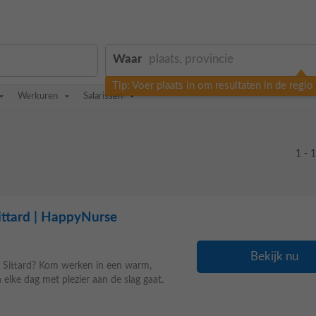
Waar
Tip: Voer plaats in om resultaten in de regi
Werkuren
Salarissen
1 - 
ittard | HappyNurse
Bekijk nu
n Sittard? Kom werken in een warm,
 elke dag met plezier aan de slag gaat.