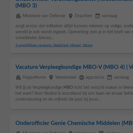
(MBO 3)
apartment
place
event_available
Ministerie van Defensie
Drachten
vandaag
zorgt ervoor dat militairen altijd kunnen rekenen op veilige, sn
wereld je ook wordt ingezet. Opmerking: ben je in het bezit van
ontwikkelen binnen...
3 vergelijkbare vacatures: Nederland, Meppel, Wezep
Vacature Verpleegkundige MBO-V (MBO 4) | 
apartment
place
language
event_available
HappyNurse
Veenendaal
appcast.io
vandaag
Wil jij als Verpleegkundige
MBO
écht het verschil maken in Veen
het werk? Kom flexibel in loondienst bij ons team en ervaar liefd
ondersteuning en de vrijheid die past bij jouw...
Onderofficier Genie Chemische Middelen (MB