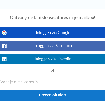
tudenten centraal staan en waar collega’s
Ontvang de
laatste vacatures
in je mailbox!
Inloggen via Google
Bekijk nu
ens protocol en zorg je ervoor dat alle
met het interpreteren en rapporteren van
Inloggen via Facebook
Inloggen via Linkedin
of
Bekijk nu
 Dan zoeken wij jou! Waar ga je werken?
tudenten centraal staan en waar collega’s