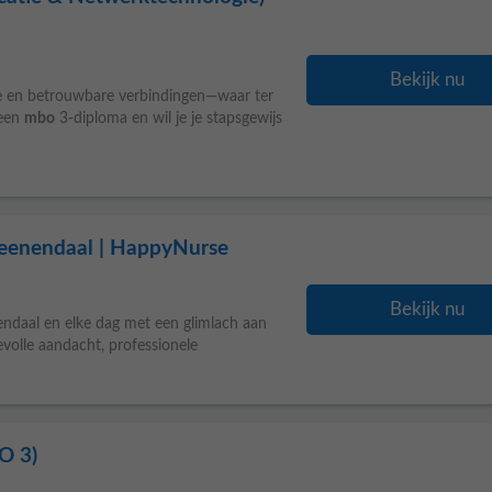
Bekijk nu
elle en betrouwbare verbindingen—waar ter
 een
mbo
3-diploma en wil je je stapsgewijs
Veenendaal | HappyNurse
Bekijk nu
endaal en elke dag met een glimlach aan
evolle aandacht, professionele
O 3)