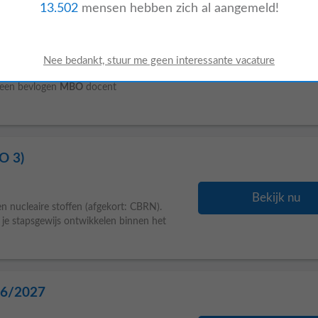
13.502
mensen hebben zich al aangemeld!
26/2027
Bekijk nu
nformatie over deze functie en solliciteer
t een bevlogen
MBO
docent
O 3)
Bekijk nu
n nucleaire stoffen (afgekort: CBRN).
 je stapsgewijs ontwikkelen binnen het
26/2027