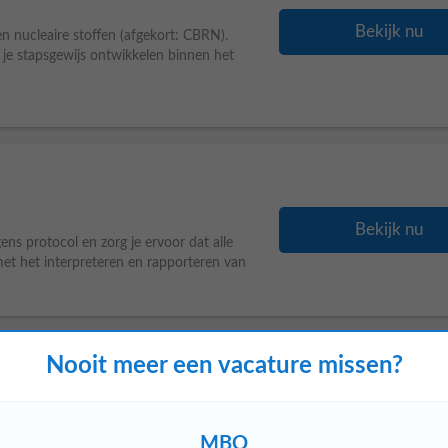
Bekijk nu
n nucleaire stoffen (afgekort: CBRN).
 je stapsgewijs ontwikkelen binnen het
Bekijk nu
ens protocol en zorg je ervoor dat alle
met het interpreteren en rapporteren van
Nooit meer een vacature missen?
Bekijk nu
 Dan zoeken wij jou! Waar ga je werken?
MBO