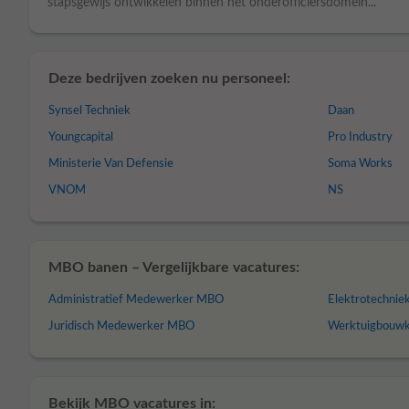
stapsgewijs ontwikkelen binnen het onderofficiersdomein...
Deze bedrijven zoeken nu personeel:
Synsel Techniek
Daan
Youngcapital
Pro Industry
Ministerie Van Defensie
Soma Works
VNOM
NS
MBO banen – Vergelijkbare vacatures:
Administratief Medewerker MBO
Elektrotechni
Juridisch Medewerker MBO
Werktuigbouw
Bekijk MBO vacatures in: