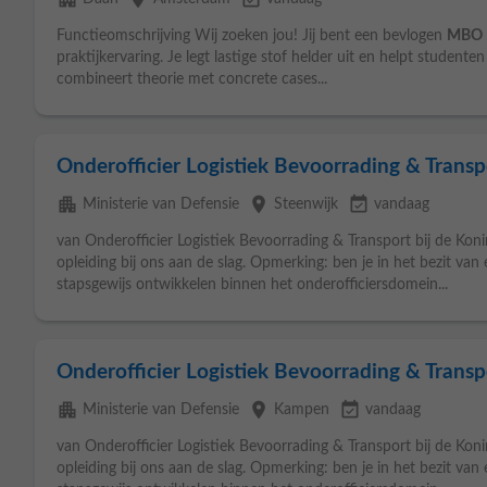
Functieomschrijving Wij zoeken jou! Jij bent een bevlogen
MBO
praktijkervaring. Je legt lastige stof helder uit en helpt studente
combineert theorie met concrete cases...
Onderofficier Logistiek Bevoorrading & Trans
apartment
place
event_available
Ministerie van Defensie
Steenwijk
vandaag
van Onderofficier Logistiek Bevoorrading & Transport bij de Koni
opleiding bij ons aan de slag. Opmerking: ben je in het bezit van
stapsgewijs ontwikkelen binnen het onderofficiersdomein...
Onderofficier Logistiek Bevoorrading & Trans
apartment
place
event_available
Ministerie van Defensie
Kampen
vandaag
van Onderofficier Logistiek Bevoorrading & Transport bij de Koni
opleiding bij ons aan de slag. Opmerking: ben je in het bezit van