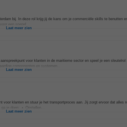
erdam bij. In deze rol krijg jij de kans om je commerciële skills te benutten en
 voor een soepel...
Laat meer zien
 aanspreekpunt voor klanten in de maritieme sector en speel je een sleutelrol 
gwaardige componenten en systemen...
Laat meer zien
 voor klanten en stuur je het transportproces aan. Jij zorgt ervoor dat alles
t ga je doen: • Opstellen...
Laat meer zien