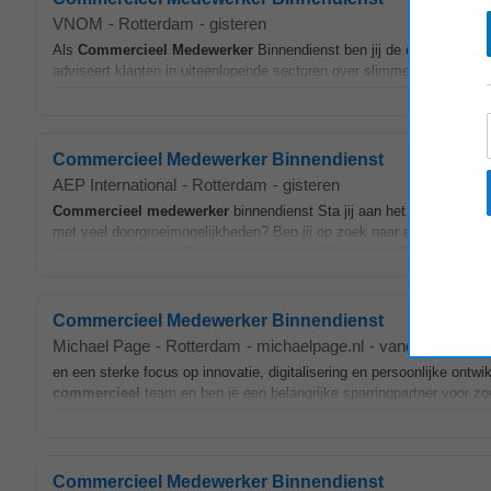
VNOM
-
Rotterdam
-
gisteren
Als
Commercieel
Medewerker
Binnendienst ben jij de commerciële 
adviseert klanten in uiteenlopende sectoren over slimme maatwerkop
Commercieel Medewerker Binnendienst
AEP International
-
Rotterdam
-
gisteren
Commercieel
medewerker
binnendienst Sta jij aan het begin van je
met veel doorgroeimogelijkheden? Ben jij op zoek naar een functie waa
Commercieel Medewerker Binnendienst
Michael Page
-
Rotterdam
-
michaelpage.nl
-
vandaag
en een sterke focus op innovatie, digitalisering en persoonlijke ontwi
commercieel
team en ben je een belangrijke sparringpartner voor z
Commercieel Medewerker Binnendienst