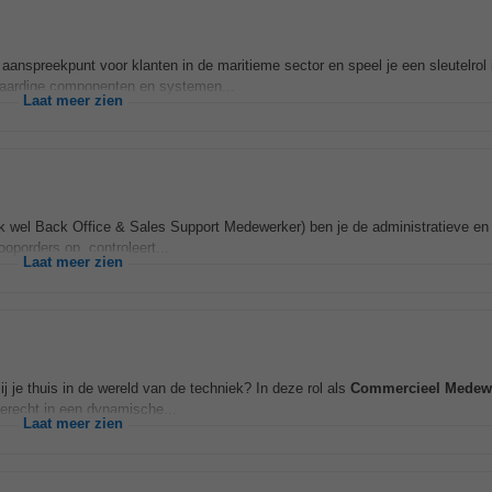
 aanspreekpunt voor klanten in de maritieme sector en speel je een sleutelrol 
gwaardige componenten en systemen...
Laat meer zien
k wel Back Office & Sales Support Medewerker) ben je de administratieve e
oporders op, controleert...
Laat meer zien
jij je thuis in de wereld van de techniek? In deze rol als
Commercieel
Medew
terecht in een dynamische...
Laat meer zien