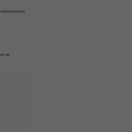
grediëntenmarkt
nen de