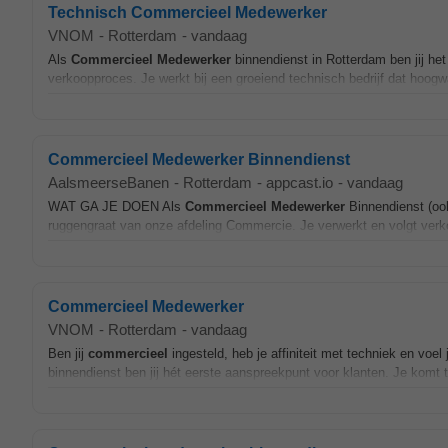
Technisch Commercieel Medewerker
VNOM
-
Rotterdam
-
vandaag
Als
Commercieel
Medewerker
binnendienst in Rotterdam ben jij het
verkoopproces. Je werkt bij een groeiend technisch bedrijf dat hoo
Commercieel Medewerker Binnendienst
AalsmeerseBanen
-
Rotterdam
-
appcast.io
-
vandaag
WAT GA JE DOEN Als
Commercieel
Medewerker
Binnendienst (oo
ruggengraat van onze afdeling Commercie. Je verwerkt en volgt verko
Commercieel Medewerker
VNOM
-
Rotterdam
-
vandaag
Ben jij
commercieel
ingesteld, heb je affiniteit met techniek en voel 
binnendienst ben jij hét eerste aanspreekpunt voor klanten. Je komt 