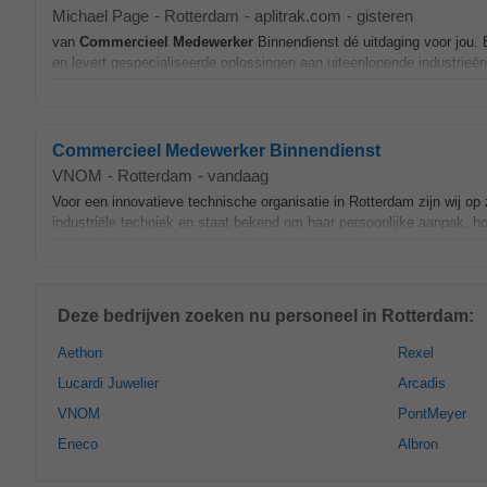
Michael Page
-
Rotterdam
-
aplitrak.com
-
gisteren
van
Commercieel
Medewerker
Binnendienst dé uitdaging voor jou. 
en levert gespecialiseerde oplossingen aan uiteenlopende industrieën
Commercieel Medewerker Binnendienst
VNOM
-
Rotterdam
-
vandaag
Voor een innovatieve technische organisatie in Rotterdam zijn wij o
industriële techniek en staat bekend om haar persoonlijke aanpak, ho
Deze bedrijven zoeken nu personeel in Rotterdam:
Aethon
Rexel
Lucardi Juwelier
Arcadis
VNOM
PontMeyer
Eneco
Albron