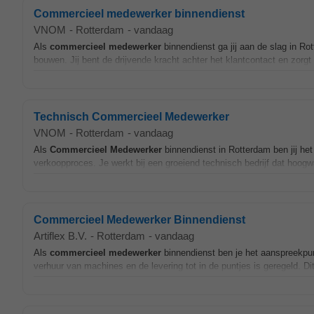
Commercieel medewerker binnendienst
VNOM
-
Rotterdam
-
vandaag
Als
commercieel
medewerker
binnendienst ga jij aan de slag in Rott
bouwen. Jij bent de drijvende kracht achter het klantcontact en zorgt
Technisch Commercieel Medewerker
VNOM
-
Rotterdam
-
vandaag
Als
Commercieel
Medewerker
binnendienst in Rotterdam ben jij het
verkoopproces. Je werkt bij een groeiend technisch bedrijf dat hoo
Commercieel Medewerker Binnendienst
Artiflex B.V.
-
Rotterdam
-
vandaag
Als
commercieel
medewerker
binnendienst ben je het aanspreekpunt
verhuur van machines en de levering tot in de puntjes is geregeld. Di