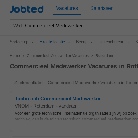
Jobted
Vacatures
Salarissen
Wat
Sorteer op
Exacte locatie
Bedrijf
Uitzendbureau
S
>
>
Home
Commercieel Medewerker Vacatures
Rotterdam
Commercieel Medewerker Vacatures in Rot
Zoekresultaten - Commercieel Medewerker Vacatures in Rotte
Technisch Commercieel Medewerker
VNOM
-
Rotterdam
-
vandaag
Voor een grote technische, internationale organisatie zijn wij op zoe
techniek, dan is de rol van technisch
commercieel
medewerker
voor