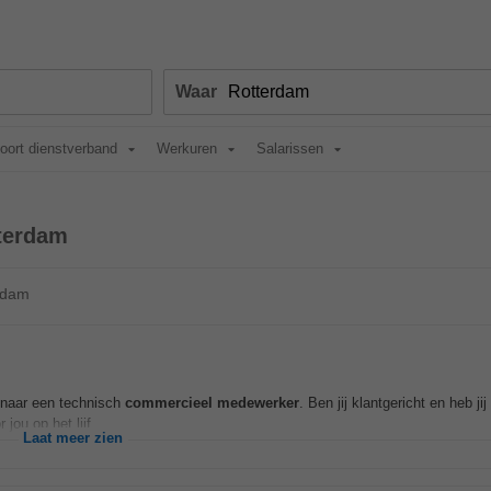
Waar
oort dienstverband
Werkuren
Salarissen
terdam
rdam
k naar een technisch
commercieel
medewerker
. Ben jij klantgericht en heb jij 
 jou op het lijf...
Laat meer zien