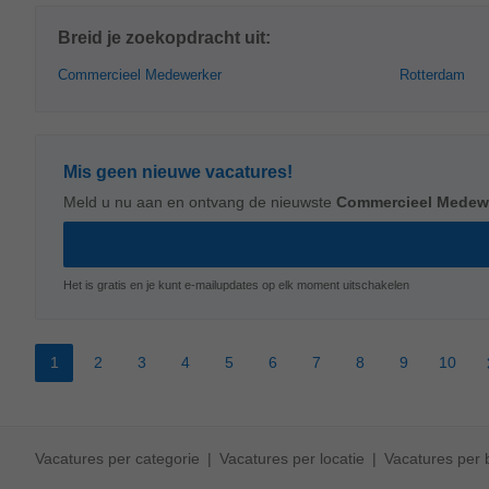
Breid je zoekopdracht uit:
Commercieel Medewerker
Rotterdam
Mis geen nieuwe vacatures!
Meld u nu aan en ontvang de nieuwste
Commercieel Medew
Het is gratis en je kunt e-mailupdates op elk moment uitschakelen
1
2
3
4
5
6
7
8
9
10
Vacatures per categorie
Vacatures per locatie
Vacatures per b