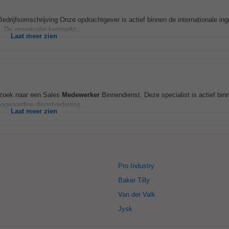
Bedrijfsomschrijving Onze opdrachtgever is actief binnen de internationale in
. De organisatie kenmerkt...
Laat meer zien
p zoek naar een Sales
Medewerker
Binnendienst. Deze specialist is actief bin
ogwaardige dienstverlening...
Laat meer zien
Pro Industry
Baker Tilly
Van der Valk
Jysk