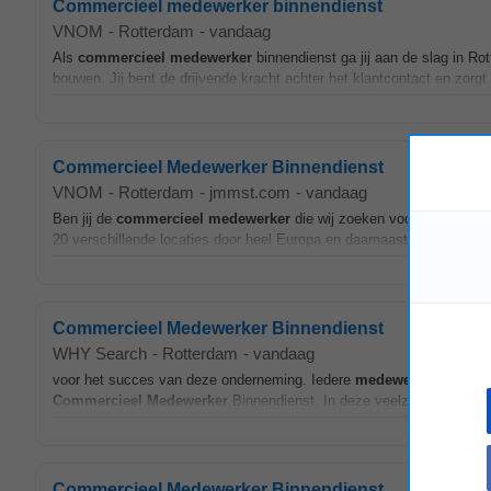
Commercieel medewerker binnendienst
VNOM
-
Rotterdam
-
vandaag
Als
commercieel
medewerker
binnendienst ga jij aan de slag in Rott
bouwen. Jij bent de drijvende kracht achter het klantcontact en zorgt
Commercieel Medewerker Binnendienst
VNOM
-
Rotterdam
-
jmmst.com
-
vandaag
Ben jij de
commercieel
medewerker
die wij zoeken voor de speciali
20 verschillende locaties door heel Europa en daarnaast ook nog 10 p
Commercieel Medewerker Binnendienst
WHY Search
-
Rotterdam
-
vandaag
voor het succes van deze onderneming. Iedere
medewerker
van Köhl
Commercieel
Medewerker
Binnendienst. In deze veelzijdige functie
Commercieel Medewerker Binnendienst