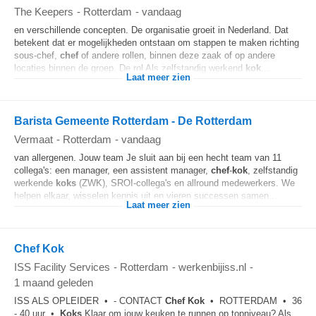
The Keepers
-
Rotterdam
-
vandaag
en verschillende concepten. De organisatie groeit in Nederland. Dat
betekent dat er mogelijkheden ontstaan om stappen te maken richting
sous-chef,
chef
of andere rollen, binnen deze zaak of op andere
locaties binnen de groep. De rol Als zelfstandig werkend
kok
...
Laat meer zien
Barista Gemeente Rotterdam - De Rotterdam
Vermaat
-
Rotterdam
-
vandaag
van allergenen. Jouw team Je sluit aan bij een hecht team van 11
collega's: een manager, een assistent manager,
chef
-
kok
, zelfstandig
werkende
koks
(ZWK), SROI-collega's en allround medewerkers. We
helpen elkaar, wisselen kennis uit en vieren successen samen...
Laat meer zien
Chef Kok
ISS Facility Services
-
Rotterdam
-
werkenbijiss.nl
-
1 maand geleden
ISS ALS OPLEIDER • - CONTACT
Chef
Kok
• ROTTERDAM • 36
- 40 uur •
Koks
Klaar om jouw keuken te runnen op topniveau? Als