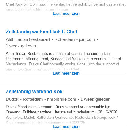
Chef
Kok
bij ISS maak jij elke dag het verschil. Jij verrast gasten met
smaakvolle gerechten, stuurt je team...
Laat meer zien
Zelfstandig werkend kok I / Chef
Atithi Indian Restaurant
-
Rotterdam
-
join.com
-
1 week geleden
Atithi Indian Restaurants is a chain of casual fine-dine Indian
Restarants offering Food, Service and Ambiance in various cities of
Netherlands. Tasks
Chef
normally works alone, with the support of
one or two (part-time) assistants. The
Chef
...
Laat meer zien
Zelfstandig Werkend Kok
Dudok
-
Rotterdam
-
nmbrshire.com
-
1 week geleden
Delen: Soort dienstverband: Dienstverband voor bepaalde tijd
Omvang: Fulltime/parttime Uiterste sollicitatiedatum: 28. 6-2026
Werkplek: Dudok Rotterdam Gemeente: Rotterdam Beroep:
Kok
/
Keukenpersoneel Referentienummer: C329725...
Laat meer zien