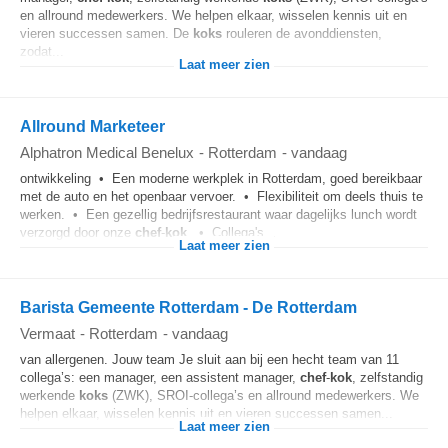
en allround medewerkers. We helpen elkaar, wisselen kennis uit en
vieren successen samen. De
koks
rouleren de avonddiensten,
zodat...
Laat meer zien
Allround Marketeer
Alphatron Medical Benelux
-
Rotterdam
-
vandaag
ontwikkeling • Een moderne werkplek in Rotterdam, goed bereikbaar
met de auto en het openbaar vervoer. • Flexibiliteit om deels thuis te
werken. • Een gezellig bedrijfsrestaurant waar dagelijks lunch wordt
verzorgd door onze
chef
-
kok
. • Collega's...
Laat meer zien
Barista Gemeente Rotterdam - De Rotterdam
Vermaat
-
Rotterdam
-
vandaag
van allergenen. Jouw team Je sluit aan bij een hecht team van 11
collega’s: een manager, een assistent manager,
chef
-
kok
, zelfstandig
werkende
koks
(ZWK), SROI-collega’s en allround medewerkers. We
helpen elkaar, wisselen kennis uit en vieren successen samen...
Laat meer zien