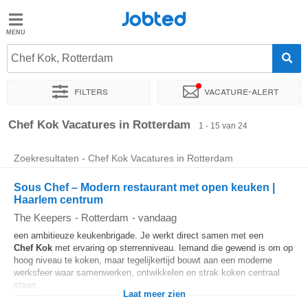
Jobted
Jobted
Vacatures
Chef Kok, Rotterdam
Filters
Vacature-alert
Salarissen
Sorteer op
Exacte locatie
Bedrijf
Soort dienstverband
Chef Kok Vacatures in Rotterdam
1 - 15 van 24
Zoekresultaten - Chef Kok Vacatures in Rotterdam
Sous Chef – Modern restaurant met open keuken |
Haarlem centrum
The Keepers
-
Rotterdam
-
vandaag
een ambitieuze keukenbrigade. Je werkt direct samen met een
Chef
Kok
met ervaring op sterrenniveau. Iemand die gewend is om op
hoog niveau te koken, maar tegelijkertijd bouwt aan een moderne
werksfeer waar samenwerken, ontwikkelen en strak koken centraal
staan...
Laat meer zien