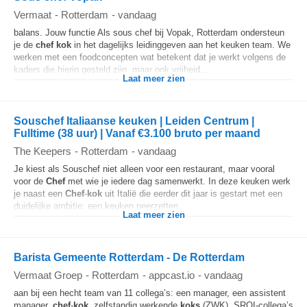
Vermaat
-
Rotterdam
-
vandaag
balans. Jouw functie Als sous chef bij Vopak, Rotterdam ondersteun
je de
chef
kok
in het dagelijks leidinggeven aan het keuken team. We
werken met een foodconcepten wat betekent dat je werkt volgens de
kaders die hierin gesteld zijn, maar ook vrijheid...
Laat meer zien
Souschef Italiaanse keuken | Leiden Centrum |
Fulltime (38 uur) | Vanaf €3.100 bruto per maand
The Keepers
-
Rotterdam
-
vandaag
Je kiest als Souschef niet alleen voor een restaurant, maar vooral
voor de
Chef
met wie je iedere dag samenwerkt. In deze keuken werk
je naast een
Chef
-
kok
uit Italië die eerder dit jaar is gestart met een
duidelijke ambitie: een keuken neerzetten...
Laat meer zien
Barista Gemeente Rotterdam - De Rotterdam
Vermaat Groep
-
Rotterdam
-
appcast.io
-
vandaag
aan bij een hecht team van 11 collega’s: een manager, een assistent
manager,
chef
-
kok
, zelfstandig werkende
koks
(ZWK), SROI-collega’s