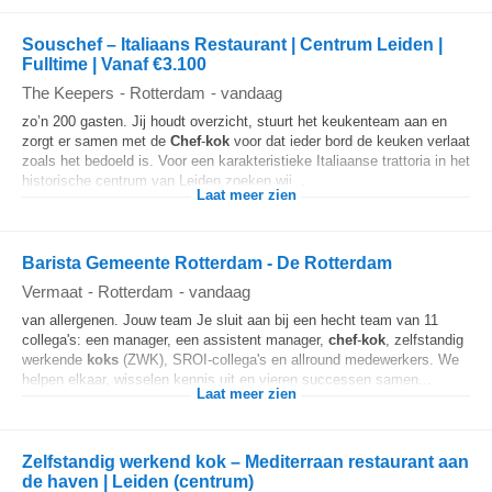
Souschef – Italiaans Restaurant | Centrum Leiden |
Fulltime | Vanaf €3.100
The Keepers
-
Rotterdam
-
vandaag
zo’n 200 gasten. Jij houdt overzicht, stuurt het keukenteam aan en
zorgt er samen met de
Chef
-
kok
voor dat ieder bord de keuken verlaat
zoals het bedoeld is. Voor een karakteristieke Italiaanse trattoria in het
historische centrum van Leiden zoeken wij...
Laat meer zien
Barista Gemeente Rotterdam - De Rotterdam
Vermaat
-
Rotterdam
-
vandaag
van allergenen. Jouw team Je sluit aan bij een hecht team van 11
collega's: een manager, een assistent manager,
chef
-
kok
, zelfstandig
werkende
koks
(ZWK), SROI-collega's en allround medewerkers. We
helpen elkaar, wisselen kennis uit en vieren successen samen...
Laat meer zien
Zelfstandig werkend kok – Mediterraan restaurant aan
de haven | Leiden (centrum)