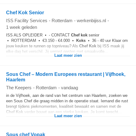
Chef Kok Senior
ISS Facility Services
-
Rotterdam
-
werkenbijiss.nl
-
1 week geleden
ISS ALS OPLEIDER • - CONTACT
Chef
kok
senior
• ROTTERDAM • €3.150 - €4.000 •
Koks
• 36 - 40 uur Klaar om
jouw keuken te runnen op topniveau? Als
Chef
Kok
bij ISS maak jij
elke dag het verschil. Jij verrast gasten met smaakvolle...
Laat meer zien
Sous Chef – Modern Europees restaurant | Vijfhoek,
Haarlem
The Keepers
-
Rotterdam
-
vandaag
in de Vijfhoek, aan de rand van het centrum van Haarlem, zoeken we
een Sous Chef die graag midden in de operatie staat. Iemand die rust
brengt tijdens piekmomenten, kwaliteit bewaakt en samen met de
Chef
Kok
verder bouwt aan een sterke keuken. Je komt terecht...
Laat meer zien
Sous chef Vopak