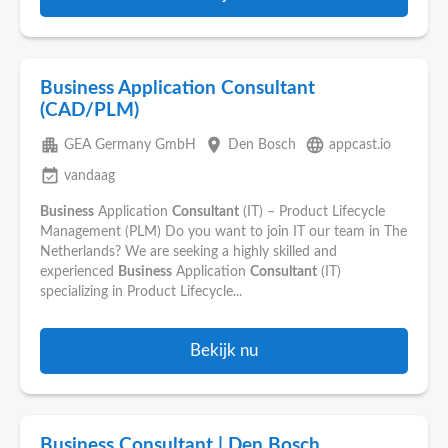
Business Application Consultant
(CAD/PLM)
apartment
place
language
GEA Germany GmbH
Den Bosch
appcast.io
event_available
vandaag
Business
Application
Consultant
(IT) – Product Lifecycle
Management (PLM) Do you want to join IT our team in The
Netherlands? We are seeking a highly skilled and
experienced
Business
Application
Consultant
(IT)
specializing in Product Lifecycle...
Bekijk nu
Business Consultant | Den Bosch