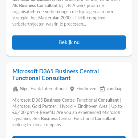
Als
Business
Consultant
bij DELA werk je aan de
organisatiebrede verbeteringen die bijdragen aan onze
strategie: het Masterplan 2030. Jij leidt complexe
verbetertrajecten waarin je processen...
Bekijk nu
Microsoft D365 Business Central
Functional Consultant
apartment
place
event_available
Nigel Frank International
Eindhoven
vandaag
Microsoft D365
Business
Central Functional
Consultant
|
Microsoft Gold Partner | Hybrid – Eindhoven Area | Up to
€6,400 p/m + Benefits Are you an experienced Microsoft
Dynamics 365
Business
Central Functional
Consultant
looking to join a company...