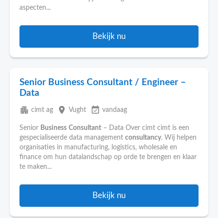
aspecten...
Bekijk nu
Senior Business Consultant / Engineer –
Data
apartment
place
event_available
cimt ag
Vught
vandaag
Senior
Business
Consultant
– Data Over cimt cimt is een
gespecialiseerde data management
consultancy
. Wij helpen
organisaties in manufacturing, logistics, wholesale en
finance om hun datalandschap op orde te brengen en klaar
te maken...
Bekijk nu