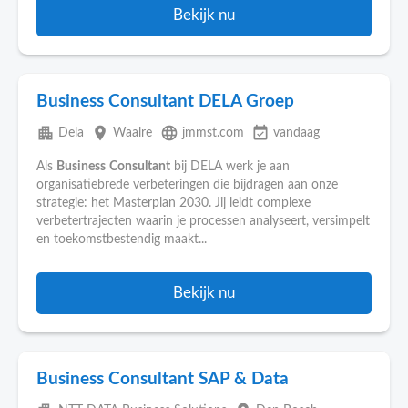
Bekijk nu
Business Consultant DELA Groep
apartment
place
language
event_available
Dela
Waalre
jmmst.com
vandaag
Als
Business
Consultant
bij DELA werk je aan
organisatiebrede verbeteringen die bijdragen aan onze
strategie: het Masterplan 2030. Jij leidt complexe
verbetertrajecten waarin je processen analyseert, versimpelt
en toekomstbestendig maakt...
Bekijk nu
Business Consultant SAP & Data