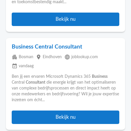
en toekomstbestendig maakt...
Bekijk nu
Business Central Consultant
apartment
place
language
Bosman
Eindhoven
joblookup.com
event_available
vandaag
Ben jij een ervaren Microsoft Dynamics 365
Business
Central
Consultant
die energie krijgt van het optimaliseren
van complexe bedrijfsprocessen en direct impact heeft op
onze medewerkers en bedrijfsvoering? Wil je jouw expertise
inzetten om écht...
Bekijk nu