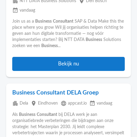
apartment
place
NTT DATA Business Solutions
Den Bosch
event_available
vandaag
Join us as a
Business
Consultant
SAP & Data Make this the
place where you grow Wil jij organisaties helpen richting te
geven aan hun digitale transformatie — nog vóór
implementaties starten? Bij NTT DATA
Business
Solutions
zoeken we een
Business
...
Bekijk nu
Business Consultant DELA Groep
apartment
place
language
event_available
Dela
Eindhoven
appcast.io
vandaag
Als
Business
Consultant
bij DELA werk je aan
organisatiebrede verbeteringen die bijdragen aan onze
strategie: het Masterplan 2030. Jij leidt complexe
verbetertrajecten waarin je processen analyseert, versimpelt