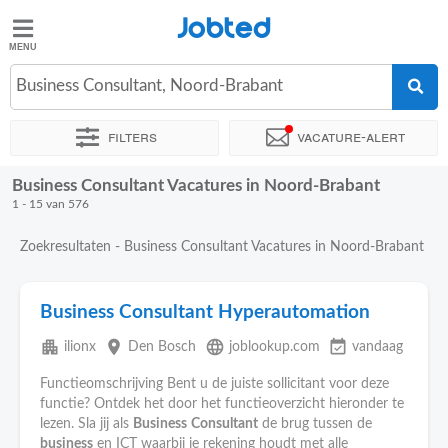
Jobted
Jobted
Vacatures
Business Consultant, Noord-Brabant
Filters
Vacature-alert
Salarissen
Business Consultant Vacatures in Noord-Brabant
Sorteer op
Bedrijf
Uitzendbureau
Soort dienstverband
1 - 15 van 576
Zoekresultaten - Business Consultant Vacatures in Noord-Brabant
Business Consultant Hyperautomation
apartment
place
language
event_available
ilionx
Den Bosch
joblookup.com
vandaag
Functieomschrijving Bent u de juiste sollicitant voor deze
functie? Ontdek het door het functieoverzicht hieronder te
lezen. Sla jij als
Business
Consultant
de brug tussen de
business
en ICT waarbij je rekening houdt met alle