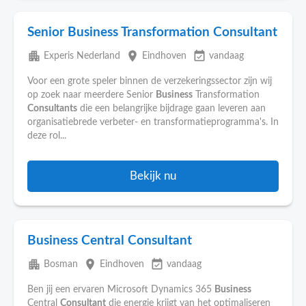
Senior Business Transformation Consultant
apartment
place
event_available
Experis Nederland
Eindhoven
vandaag
Voor een grote speler binnen de verzekeringssector zijn wij
op zoek naar meerdere Senior
Business
Transformation
Consultants
die een belangrijke bijdrage gaan leveren aan
organisatiebrede verbeter- en transformatieprogramma's. In
deze rol...
Bekijk nu
Business Central Consultant
apartment
place
event_available
Bosman
Eindhoven
vandaag
Ben jij een ervaren Microsoft Dynamics 365
Business
Central
Consultant
die energie krijgt van het optimaliseren