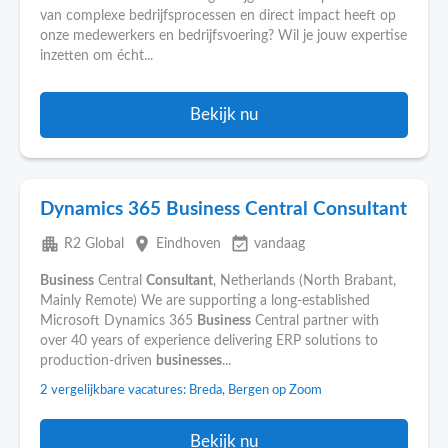
van complexe bedrijfsprocessen en direct impact heeft op
onze medewerkers en bedrijfsvoering? Wil je jouw expertise
inzetten om écht...
Bekijk nu
Dynamics 365 Business Central Consultant
apartment
place
event_available
R2 Global
Eindhoven
vandaag
Business
Central
Consultant
, Netherlands (North Brabant,
Mainly Remote) We are supporting a long-established
Microsoft Dynamics 365
Business
Central partner with
over 40 years of experience delivering ERP solutions to
production-driven
businesses
...
2 vergelijkbare vacatures: Breda, Bergen op Zoom
Bekijk nu