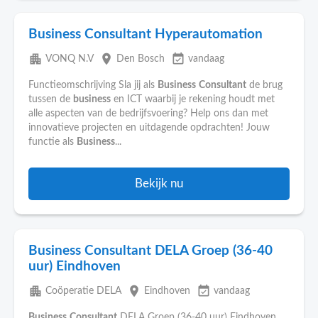
Business Consultant Hyperautomation
apartment
place
event_available
VONQ N.V
Den Bosch
vandaag
Functieomschrijving Sla jij als
Business
Consultant
de brug
tussen de
business
en ICT waarbij je rekening houdt met
alle aspecten van de bedrijfsvoering? Help ons dan met
innovatieve projecten en uitdagende opdrachten! Jouw
functie als
Business
...
Bekijk nu
Business Consultant DELA Groep (36-40
uur) Eindhoven
apartment
place
event_available
Coöperatie DELA
Eindhoven
vandaag
Business
Consultant
DELA Groep (36-40 uur) Eindhoven