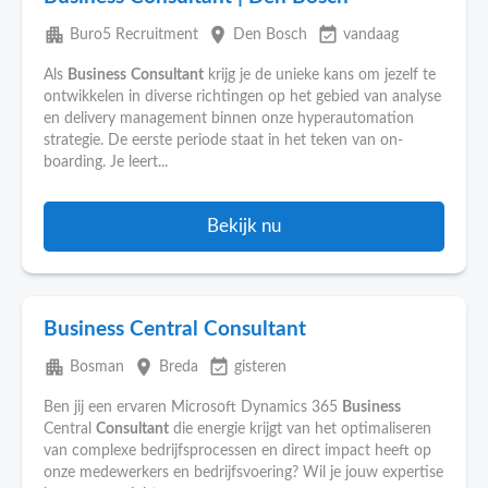
apartment
place
event_available
Buro5 Recruitment
Den Bosch
vandaag
Als
Business
Consultant
krijg je de unieke kans om jezelf te
ontwikkelen in diverse richtingen op het gebied van analyse
en delivery management binnen onze hyperautomation
strategie. De eerste periode staat in het teken van on-
boarding. Je leert...
Bekijk nu
Business Central Consultant
apartment
place
event_available
Bosman
Breda
gisteren
Ben jij een ervaren Microsoft Dynamics 365
Business
Central
Consultant
die energie krijgt van het optimaliseren
van complexe bedrijfsprocessen en direct impact heeft op
onze medewerkers en bedrijfsvoering? Wil je jouw expertise