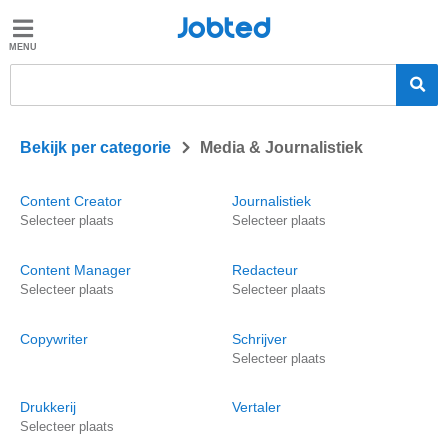
Jobted
Jobted
Vacatures
Salarissen
>
Bekijk per categorie
Media & Journalistiek
Content Creator
Journalistiek
Selecteer plaats
Selecteer plaats
Content Manager
Redacteur
Selecteer plaats
Selecteer plaats
Copywriter
Schrijver
Selecteer plaats
Drukkerij
Vertaler
Selecteer plaats