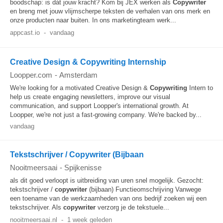
boodschap: is dát jouw kracht? Kom bij JEX werken als
Copywriter
en breng met jouw vlijmscherpe teksten de verhalen van ons merk en
onze producten naar buiten. In ons marketingteam werk...
appcast.io
-
vandaag
Creative Design & Copywriting Internship
Loopper.com
-
Amsterdam
We're looking for a motivated Creative Design &
Copywriting
Intern to
help us create engaging newsletters, improve our visual
communication, and support Loopper's international growth. At
Loopper, we're not just a fast-growing company. We're backed by...
vandaag
Tekstschrijver / Copywriter (Bijbaan
Nooitmeersaai
-
Spijkenisse
als dit goed verloopt is uitbreiding van uren snel mogelijk. Gezocht:
tekstschrijver /
copywriter
(bijbaan) Functieomschrijving Vanwege
een toename van de werkzaamheden van ons bedrijf zoeken wij een
tekstschrijver. Als
copywriter
verzorg je de tekstuele...
nooitmeersaai.nl
-
1 week geleden