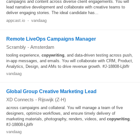
campaigns and content across diverse client engagements. You will
lead narrative development and collaborate with creative teams to
deliver engaging stories. The ideal candidate has...
appcast.io
-
vandaag
Remote LiveOps Campaigns Manager
Scrambly
-
Amsterdam
tooling experience,
copywriting
, and data-driven testing across push,
in-app messages, and emails. You will collaborate with CRM, Product,
Analytics, Design, and AMs to drive revenue growth. #J-18808-Ljbffr
vandaag
Global Group Creative Marketing Lead
XD Connects
-
Rijswijk (Z-H)
across campaigns and collateral. You will manage a team of five
designers, optimize workflows, and ensure timely delivery of
marketing materials, photography, renders, videos, and
copywriting
.
#J-18808-Ljbffr
vandaag