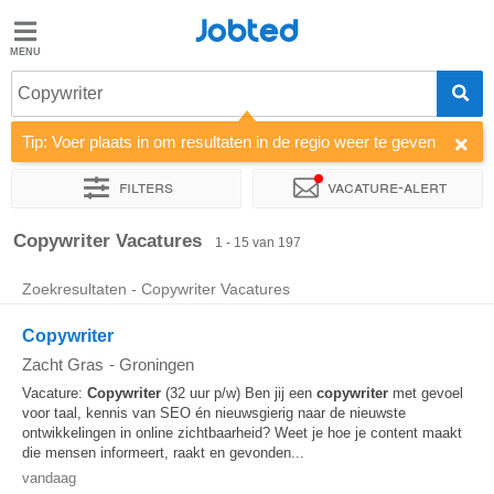
Jobted
Jobted
Vacatures
Copywriter
Tip: Voer plaats in om resultaten in de regio weer te geven
Salarissen
Filters
Vacature-alert
Sorteer op
Bedrijf
Uitzendbureau
Soort dienstverband
Copywriter Vacatures
1 - 15 van 197
Zoekresultaten - Copywriter Vacatures
Copywriter
Zacht Gras
-
Groningen
Vacature:
Copywriter
(32 uur p/w) Ben jij een
copywriter
met gevoel
voor taal, kennis van SEO én nieuwsgierig naar de nieuwste
ontwikkelingen in online zichtbaarheid? Weet je hoe je content maakt
die mensen informeert, raakt en gevonden...
vandaag