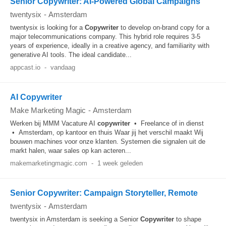
Senior Copywriter: AI-Powered Global Campaigns
twentysix
-
Amsterdam
twentysix is looking for a
Copywriter
to develop on-brand copy for a
major telecommunications company. This hybrid role requires 3-5
years of experience, ideally in a creative agency, and familiarity with
generative AI tools. The ideal candidate...
appcast.io
-
vandaag
AI Copywriter
Make Marketing Magic
-
Amsterdam
Werken bij MMM Vacature AI
copywriter
• Freelance of in dienst
• Amsterdam, op kantoor en thuis Waar jij het verschil maakt Wij
bouwen machines voor onze klanten. Systemen die signalen uit de
markt halen, waar sales op kan acteren...
makemarketingmagic.com
-
1 week geleden
Senior Copywriter: Campaign Storyteller, Remote
twentysix
-
Amsterdam
twentysix in Amsterdam is seeking a Senior
Copywriter
to shape