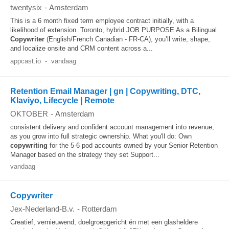
twentysix
-
Amsterdam
This is a 6 month fixed term employee contract initially, with a
likelihood of extension. Toronto, hybrid JOB PURPOSE As a Bilingual
Copywriter
(English/French Canadian - FR-CA), you’ll write, shape,
and localize onsite and CRM content across a...
appcast.io
-
vandaag
Retention Email Manager | gn | Copywriting, DTC,
Klaviyo, Lifecycle | Remote
OKTOBER
-
Amsterdam
consistent delivery and confident account management into revenue,
as you grow into full strategic ownership. What you'll do: Own
copywriting
for the 5-6 pod accounts owned by your Senior Retention
Manager based on the strategy they set Support...
vandaag
Copywriter
Jex-Nederland-B.v.
-
Rotterdam
Creatief, vernieuwend, doelgroepgericht én met een glasheldere