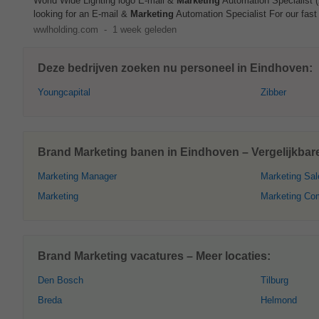
World Wide Lighting logo E-mail &
Marketing
Automation Specialist (
looking for an E-mail &
Marketing
Automation Specialist For our fast 
wwlholding.com
-
1 week geleden
Deze bedrijven zoeken nu personeel in Eindhoven:
Youngcapital
Zibber
Brand Marketing banen in Eindhoven – Vergelijkbar
Marketing Manager
Marketing Sal
Marketing
Marketing Co
Brand Marketing vacatures – Meer locaties:
Den Bosch
Tilburg
Breda
Helmond