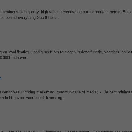
at produces high-quality, high-volume creative output for markets across Euro
dio behind everything GoodHabitz...
 en kwalificaties u nodig heeft om te slagen in deze functie, voordat u sollicit
 € 300Eindhoven...
n
n denkniveau richting
marketing
, communicatie of media; • Je hebt minimaal
 en hebt gevoel voor beeld,
branding
...