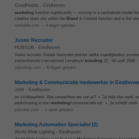
GoodHabitz
-
Eindhoven
marketing
function significantly — moving to a centralised model th
creative team sits within the
Brand
& Content function and is the stu
workable.com
-
4 dagen geleden
Junior Recruiter
HUBSUB
-
Eindhoven
Junior recruiter Ontdek hieronder precies welke vaardigheden, ervaring
startersfunctie | recruitment | employer
branding
32 - 40 uur€ 2500 -
joblookup.com
-
6 dagen geleden
Marketing & Communicatie medewerker in Eindhove
JAM
-
Eindhoven
en zichtbaarheid. Wat verwachten we van je? • Je hebt hbo werk- e
werkervaring in een
marketing
/communicatie rol; • Je schrijft sterk
jobmatix.com
-
1 week geleden
Marketing Automation Specialist (2)
World Wide Lighting
-
Eindhoven