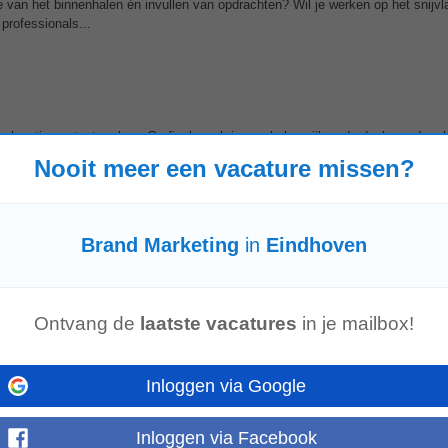
e van het binnenhalen én invullen van opdrachten? Wil je werken op het snijvl
professionals...
 locatie content maken. Grafisch werk is een belangrijk onderdeel van de rol
schap moet overbrengen. Je werkt...
Nooit meer een vacature missen?
Brand Marketing
in
Eindhoven
ferences—from booth organization and
marketing
materials to team travel and 
s, presentations, website...
Ontvang de
laatste vacatures
in je mailbox!
Inloggen via Google
er maken in de dingen die je doet? Dan zijn wij benieuwd naar jou! Locatie
O Salveo Pharma Salveo...
Inloggen via Facebook