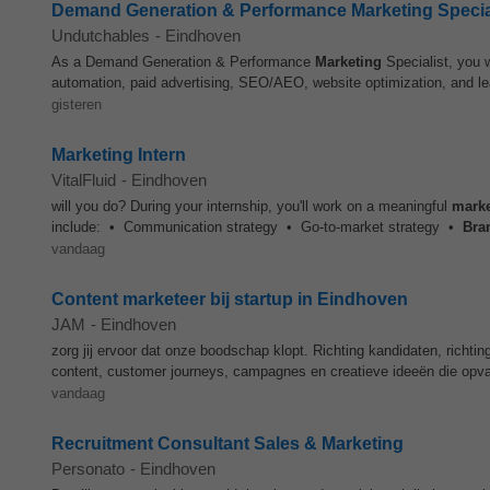
Demand Generation & Performance Marketing Specia
Undutchables
-
Eindhoven
As a Demand Generation & Performance
Marketing
Specialist, you w
automation, paid advertising, SEO/AEO, website optimization, and lead
gisteren
Marketing Intern
VitalFluid
-
Eindhoven
will you do? During your internship, you'll work on a meaningful
marke
include: • Communication strategy • Go-to-market strategy •
Bra
vandaag
Content marketeer bij startup in Eindhoven
JAM
-
Eindhoven
zorg jij ervoor dat onze boodschap klopt. Richting kandidaten, richtin
content, customer journeys, campagnes en creatieve ideeën die opv
vandaag
Recruitment Consultant Sales & Marketing
Personato
-
Eindhoven