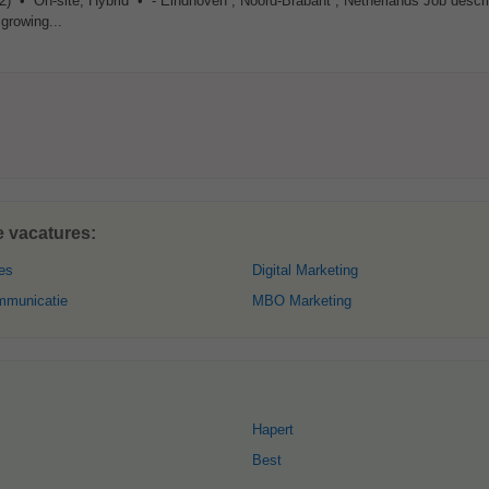
2) • On-site, Hybrid • - Eindhoven , Noord-Brabant , Netherlands Job descr
growing...
e vacatures:
es
Digital Marketing
mmunicatie
MBO Marketing
Hapert
Best