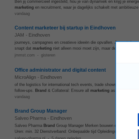
Ben jij commercieel ingesteld, hou je van dynamiek en krijg je energi
marketing
en recruitment, waar je dagelijks schakelt met ambitieuze 
vandaag
Content marketeer bij startup in Eindhoven
JAM
-
Eindhoven
journeys, campagnes en creatieve ideeën die opvallen. Je gaat dan op
snapt dat
marketing
niet alleen mooi moet zijn, maar de echte bood
jmmst.com
-
gisteren
Office administrator and digital content
MicroAlign
-
Eindhoven
of the logistics for international tech events, trade shows, and con
follow-ups.
Brand
& Collateral: Ensure all
marketing
assets (brochure
vandaag
Brand Group Manager
Salveo Pharma
-
Eindhoven
Salveo Pharma
Brand
Group Manager Merken bouwen en bovenal plezi
Uren: min. 32 Dienstverband: Onbepaalde tijd Opleidingsniveau: HB
salveo-pharma.nl
-
5 dagen geleden